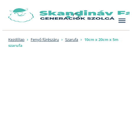
Skip
to
content
Kezdőlap
›
Fenyő fűrészáru
›
Szarufa
›
10cm x 20cm x 5m
szarufa