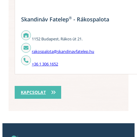
®
Skandináv Fatelep
- Rákospalota
1152 Budapest, Rákos út 21.
rakospalota@skandinavfatelep.hu
+36 1 306 1652
KAPCSOLAT