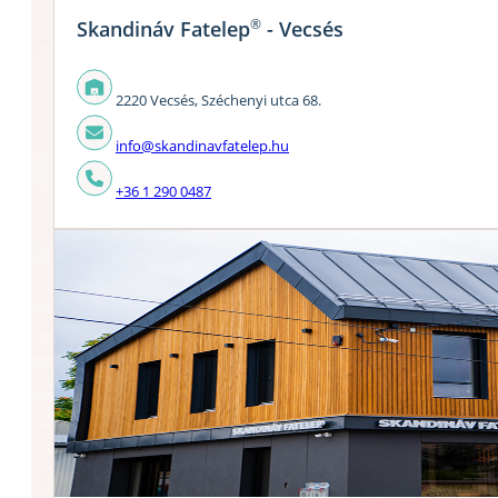
®
Skandináv Fatelep
- Vecsés
2220 Vecsés, Széchenyi utca 68.
info@skandinavfatelep.hu
+36 1 290 0487