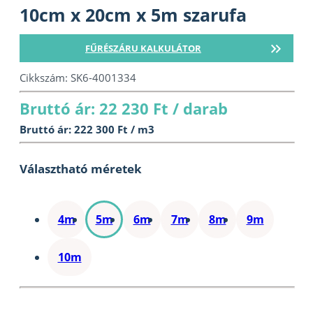
10cm x 20cm x 5m szarufa
FŰRÉSZÁRU KALKULÁTOR
Cikkszám:
SK6-4001334
Bruttó ár: 22 230 Ft / darab
Bruttó ár: 222 300 Ft / m3
Választható méretek
4m
5m
6m
7m
8m
9m
10m