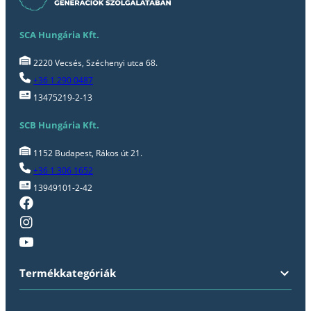
SCA Hungária Kft.
2220 Vecsés, Széchenyi utca 68.
+36 1 290 0487
13475219-2-13
SCB Hungária Kft.
1152 Budapest, Rákos út 21.
+36 1 306 1652
13949101-2-42
Termékkategóriák