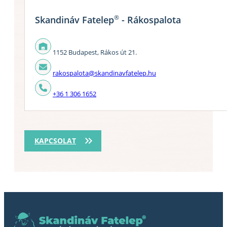
®
Skandináv Fatelep
- Rákospalota
1152 Budapest, Rákos út 21.
rakospalota@skandinavfatelep.hu
+36 1 306 1652
KAPCSOLAT