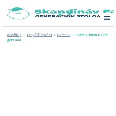
Skip
to
content
Kezdőlap
›
Fenyő fűrészáru
›
Gerenda
›
15cm x 15cm x 10m
gerenda