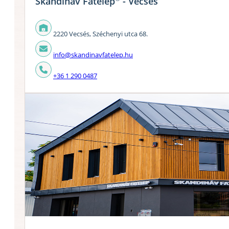
Skandináv Fatelep
- Vecsés
2220 Vecsés, Széchenyi utca 68.
info@skandinavfatelep.hu
+36 1 290 0487