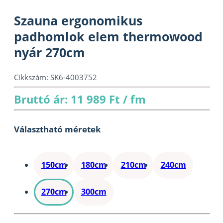
Szauna ergonomikus
padhomlok elem thermowood
nyár 270cm
Cikkszám:
SK6-4003752
Bruttó ár: 11 989 Ft / fm
Választható méretek
150cm
180cm
210cm
240cm
270cm
300cm