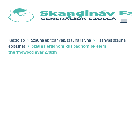
Skip
to
content
Kezdőlap
›
Szauna építőanyag, szaunakályha
›
Faanyag szauna
építéshez
›
Szauna ergonomikus padhomlok elem
thermowood nyár 270cm