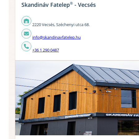
®
Skandináv Fatelep
- Vecsés
2220 Vecsés, Széchenyi utca 68.
info@skandinavfatelep.hu
+36 1 290 0487