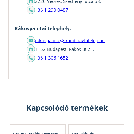
2220 Vecsés, Széchenyi utca 68.
+36 1 290 0487
Rákospalotai telephely:
rakospalota@skandinavfatelep.hu
1152 Budapest, Rákos út 21.
+36 1 306 1652
Kapcsolódó termékek
Szauna Padléc 22x80mm
Egalizált léc