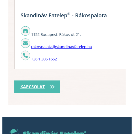
®
Skandináv Fatelep
- Rákospalota
1152 Budapest, Rákos út 21.
rakospalota@skandinavfatelep.hu
+36 1 306 1652
KAPCSOLAT