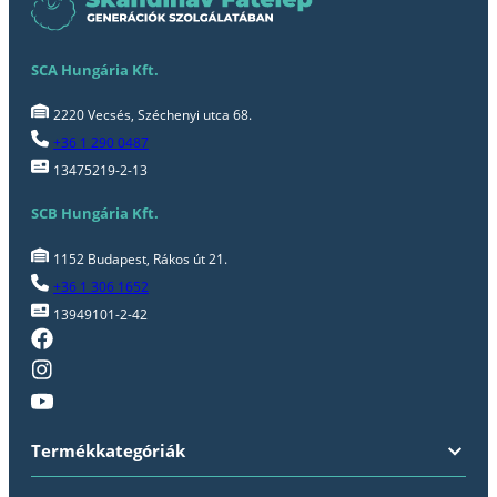
SCA Hungária Kft.
2220 Vecsés, Széchenyi utca 68.
+36 1 290 0487
13475219-2-13
SCB Hungária Kft.
1152 Budapest, Rákos út 21.
+36 1 306 1652
13949101-2-42
Termékkategóriák