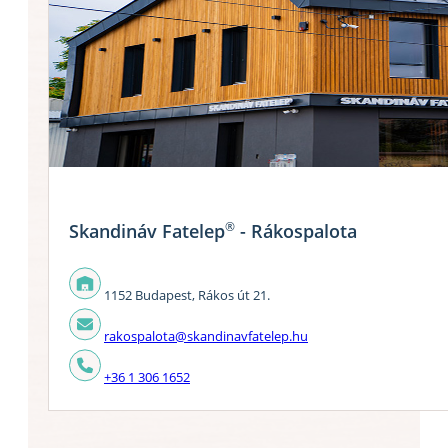
®
Skandináv Fatelep
- Rákospalota
1152 Budapest, Rákos út 21.
rakospalota@skandinavfatelep.hu
+36 1 306 1652