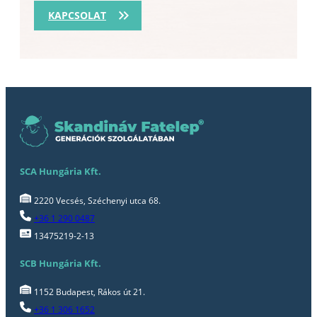
KAPCSOLAT
SCA Hungária Kft.
2220 Vecsés, Széchenyi utca 68.
+36 1 290 0487
13475219-2-13
SCB Hungária Kft.
1152 Budapest, Rákos út 21.
+36 1 306 1652