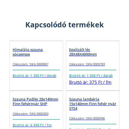
Kapcsolódó termékek
Himalája szauna
Egalizált léc
sócsempe
28X48X4000mm
Cikkszám: SK6-3000807
Cikkszám: SK6-3000783
Bruttó ár: 1 300 Ft / darab
Bruttó ár: 1 500 Ft / darab
Bruttó ár: 375 Ft / fm
Szauna Padléc 28x140mm
Szauna lambéria
Finn fehérnyár SHP
15x140mm Finn fehér nyár
STS4
Cikkszám: SK6-3000303
Cikkszám: SK6-3000996
Bruttó ár: 6 390 Ft / fm