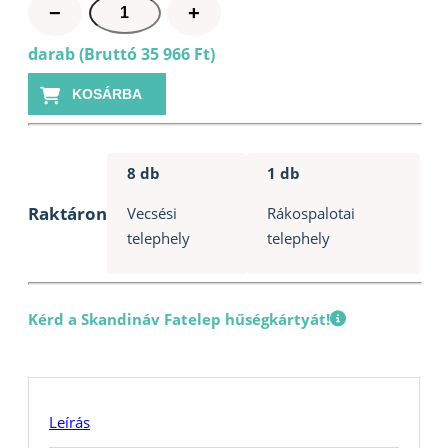
Szauna
−
+
ergonomikus
darab (Bruttó 35 966 Ft)
padhomlok
elem
KOSÁRBA
thermowood
nyár
300cm
8 db
1 db
mennyiség
Raktáron
Vecsési
Rákospalotai
telephely
telephely
Kérd a Skandináv Fatelep hűségkártyát!
Leírás