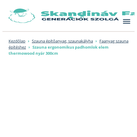
Skip
to
content
Kezdőlap
›
Szauna építőanyag, szaunakályha
›
Faanyag szauna
építéshez
›
Szauna ergonomikus padhomlok elem
thermowood nyár 300cm