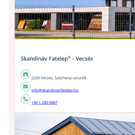
®
Skandináv Fatelep
- Vecsés
2220 Vecsés, Széchenyi utca 68.
info@skandinavfatelep.hu
+36 1 290 0487