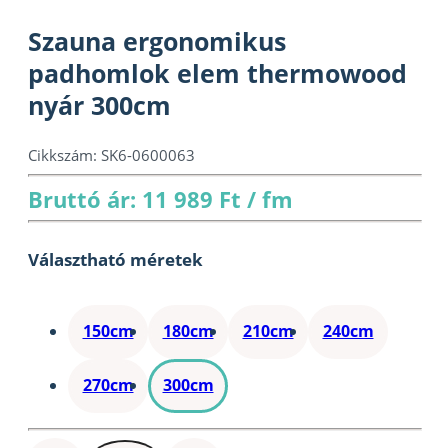
Szauna ergonomikus
padhomlok elem thermowood
nyár 300cm
Cikkszám:
SK6-0600063
Bruttó ár: 11 989 Ft / fm
Választható méretek
150cm
180cm
210cm
240cm
270cm
300cm