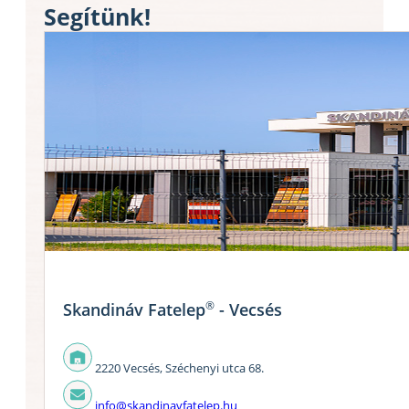
Segítünk!
®
Skandináv Fatelep
- Vecsés
2220 Vecsés, Széchenyi utca 68.
info@skandinavfatelep.hu