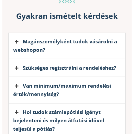
Gyakran ismételt kérdések
Magánszemélyként tudok vásárolni a
webshopon?
Szükséges regisztrálni a rendeléshez?
Van minimum/maximum rendelési
érték/mennyiség?
Hol tudok számlapótlási igényt
bejelenteni és milyen átfutási idővel
teljesül a pótlás?