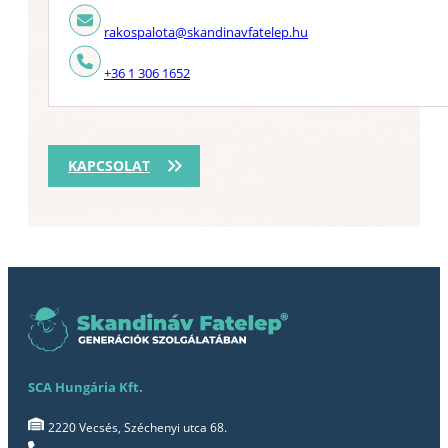
rakospalota@skandinavfatelep.hu
+36 1 306 1652
KAPCSOLAT
SCA Hungária Kft.
2220 Vecsés, Széchenyi utca 68.