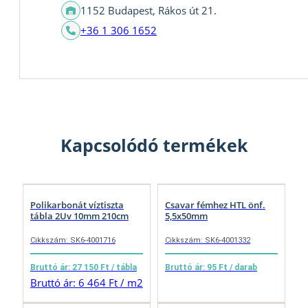
1152 Budapest, Rákos út 21.
+36 1 306 1652
Kapcsolódó termékek
Polikarbonát víztiszta
Csavar fémhez HTL önf.
tábla 2Uv 10mm 210cm
5,5x50mm
Cikkszám: SK6-4001716
Cikkszám: SK6-4001332
Bruttó ár: 27 150 Ft / tábla
Bruttó ár: 95 Ft / darab
Bruttó ár: 6 464 Ft / m2