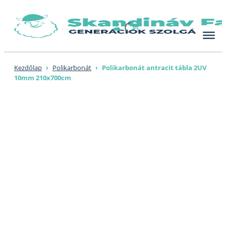
Skip
to
content
Kezdőlap
›
Polikarbonát
›
Polikarbonát antracit tábla 2UV
10mm 210x700cm