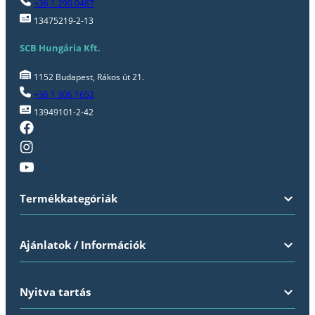
+36 1 290 0487
13475219-2-13
SCB Hungária Kft.
1152 Budapest, Rákos út 21.
+36 1 306 1652
13949101-2-42
Termékkategóriák
Ajánlatok / Információk
Nyitva tartás