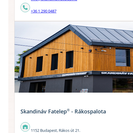
+36 1 290 0487
®
Skandináv Fatelep
- Rákospalota
1152 Budapest, Rákos út 21.