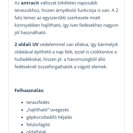
Az
antracit
változat tökéletes naposabb
teraszokhoz, hiszen árnyékoló funkciója is van. A 2
falú lemez az egyszerűbb szerkezete miatt
könnyebben hajlítható, így íves fedésekhez nagyon
jól használható.
2 oldali UV
védelemmel van ellátva, így bármelyik
oldalával építhető a nap felé, ezzel is csökkentve a
hulladékokat, hiszen pl. a háromszögből álló
fedéseknél összeforgathatók a vágott elemek.
Felhasználás:
teraszfedés
„hajlítható” üvegezés
gépkocsibeálló héjalás
felülvilágító
oldalfalak