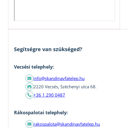
Segítségre van szükséged?
Vecsési telephely:
info@skandinavfatelep.hu
2220 Vecsés, Széchenyi utca 68.
+36 1 290 0487
Rákospalotai telephely:
rakospalota@skandinavfatelep.hu