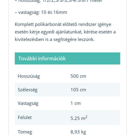
– hosszúság: 1/2/2,5/3/3,5/4/5/6/7 méter
– vastagság: 10 és 16mm
Komplett polikarbonát előtető rendszer igénye
esetén kérje egyedi ajánlatunkat, kérése esetén a
kivitelezésben is a segítségére leszünk.
További információk
Hosszúság
500 cm
Szélesség
105 cm
Vastagság
1 cm
Felület
2
5.25 m
Tömeg
8,93 kg