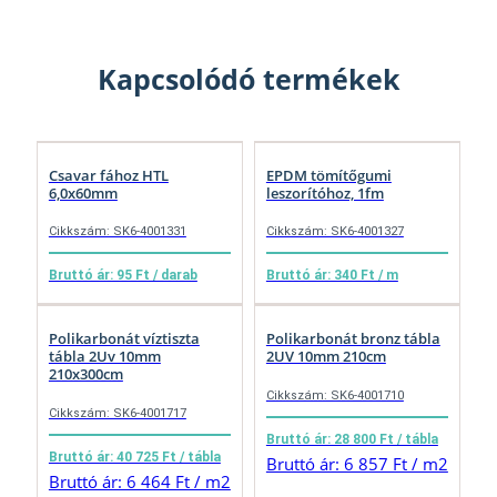
Kapcsolódó termékek
Csavar fához HTL
EPDM tömítőgumi
6,0x60mm
leszorítóhoz, 1fm
Cikkszám: SK6-4001331
Cikkszám: SK6-4001327
Bruttó ár: 95 Ft / darab
Bruttó ár: 340 Ft / m
Polikarbonát víztiszta
Polikarbonát bronz tábla
tábla 2Uv 10mm
2UV 10mm 210cm
210x300cm
Cikkszám: SK6-4001710
Cikkszám: SK6-4001717
Bruttó ár: 28 800 Ft / tábla
Bruttó ár: 40 725 Ft / tábla
Bruttó ár: 6 857 Ft / m2
Bruttó ár: 6 464 Ft / m2