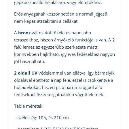
gépkocsibeálló héjalására, vagy előtetőkhöz.
Erős anyagának köszönhetően a normál jégeső
nem képes átszakítani a cellákat.
A
bronz
változatot tökéletes naposabb
teraszokhoz, hiszen árnyékoló funkciója is van. A 2
falú lemez az egyszerűbb szerkezete miatt
könnyebben hajlítható, így íves fedésekhez nagyon
jól használható.
2 oldali UV
védelemmel van ellátva, így bármelyik
oldalával építhető a nap felé, ezzel is csökkentve a
hulladékokat, hiszen pl. a háromszögből álló
fedéseknél összeforgathatók a vágott elemek.
Tábla méretek:
– szélesség: 105, és 210 cm