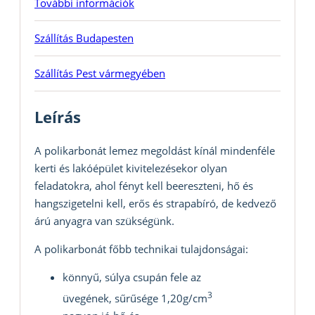
További információk
Szállítás Budapesten
Szállítás Pest vármegyében
Leírás
A polikarbonát lemez megoldást kínál mindenféle
kerti és lakóépület kivitelezésekor olyan
feladatokra, ahol fényt kell beereszteni, hő és
hangszigetelni kell, erős és strapabíró, de kedvező
árú anyagra van szükségünk.
A polikarbonát főbb technikai tulajdonságai:
könnyű, súlya csupán fele az
3
üvegének, sűrűsége 1,20g/cm