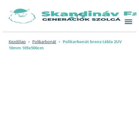
Skip
to
content
Kezdőlap
›
Polikarbonát
›
Polikarbonát bronz tábla 2UV
10mm 105x500cm