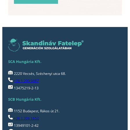
SCA Hungária Kft.
2220 Vecsés, Széchenyi utca 68.
+36 1 290 0487
13475219-2-13
SCB Hungária Kft.
1152 Budapest, Rákos út 21.
+36 1 306 1652
13949101-2-42