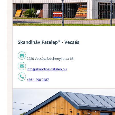
®
Skandináv Fatelep
- Vecsés
2220 Vecsés, Széchenyi utca 68.
info@skandinavfatelep.hu
+36 1 290 0487