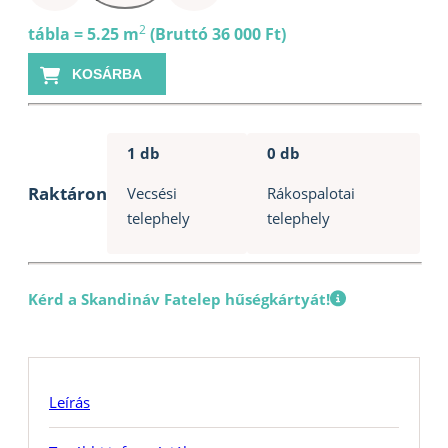
bronz
tábla
2
tábla = 5.25 m
(Bruttó 36 000 Ft)
2UV
KOSÁRBA
10mm
105x500cm
mennyiség
1 db
0 db
Raktáron
Vecsési
Rákospalotai
telephely
telephely
Kérd a Skandináv Fatelep hűségkártyát!
Leírás