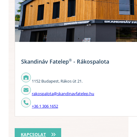
®
Skandináv Fatelep
- Rákospalota
1152 Budapest, Rákos út 21.
rakospalota@skandinavfatelep.hu
+36 1 306 1652
KAPCSOLAT