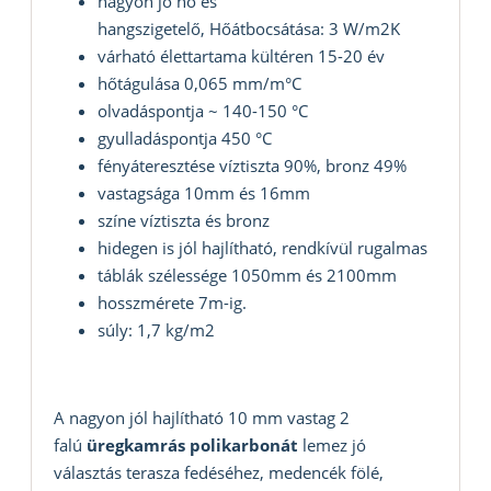
nagyon jó hő és
hangszigetelő, Hőátbocsátása: 3 W/m2K
várható élettartama kültéren 15-20 év
hőtágulása 0,065 mm/m°C
olvadáspontja ~ 140-150 °C
gyulladáspontja 450 °C
fényáteresztése víztiszta 90%, bronz 49%
vastagsága 10mm és 16mm
színe víztiszta és bronz
hidegen is jól hajlítható, rendkívül rugalmas
táblák szélessége 1050mm és 2100mm
hosszmérete 7m-ig.
súly: 1,7 kg/m2
A nagyon jól hajlítható 10 mm vastag 2
falú
üregkamrás polikarbonát
lemez jó
választás terasza fedéséhez, medencék fölé,