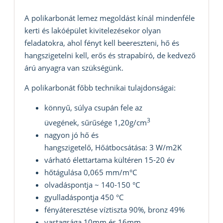
A polikarbonát lemez megoldást kínál mindenféle
kerti és lakóépület kivitelezésekor olyan
feladatokra, ahol fényt kell beereszteni, hő és
hangszigetelni kell, erős és strapabíró, de kedvező
árú anyagra van szükségünk.
A polikarbonát főbb technikai tulajdonságai:
könnyű, súlya csupán fele az
3
üvegének, sűrűsége 1,20g/cm
nagyon jó hő és
hangszigetelő, Hőátbocsátása: 3 W/m2K
várható élettartama kültéren 15-20 év
hőtágulása 0,065 mm/m°C
olvadáspontja ~ 140-150 °C
gyulladáspontja 450 °C
fényáteresztése víztiszta 90%, bronz 49%
vastagsága 10mm és 16mm