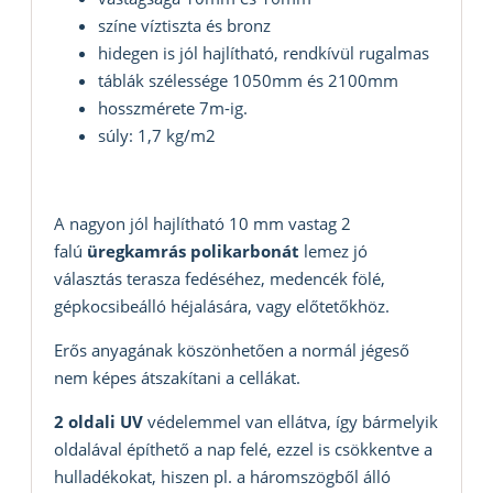
színe víztiszta és bronz
hidegen is jól hajlítható, rendkívül rugalmas
táblák szélessége 1050mm és 2100mm
hosszmérete 7m-ig.
súly: 1,7 kg/m2
A nagyon jól hajlítható 10 mm vastag 2
falú
üregkamrás polikarbonát
lemez jó
választás terasza fedéséhez, medencék fölé,
gépkocsibeálló héjalására, vagy előtetőkhöz.
Erős anyagának köszönhetően a normál jégeső
nem képes átszakítani a cellákat.
2 oldali UV
védelemmel van ellátva, így bármelyik
oldalával építhető a nap felé, ezzel is csökkentve a
hulladékokat, hiszen pl. a háromszögből álló