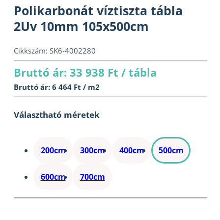
Polikarbonát víztiszta tábla
2Uv 10mm 105x500cm
Cikkszám:
SK6-4002280
Bruttó ár: 33 938 Ft / tábla
Bruttó ár: 6 464 Ft / m2
Választható méretek
200cm
300cm
400cm
500cm
600cm
700cm