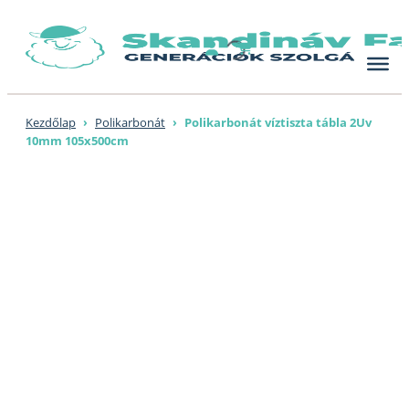
Skip
to
content
Kezdőlap
›
Polikarbonát
›
Polikarbonát víztiszta tábla 2Uv
10mm 105x500cm