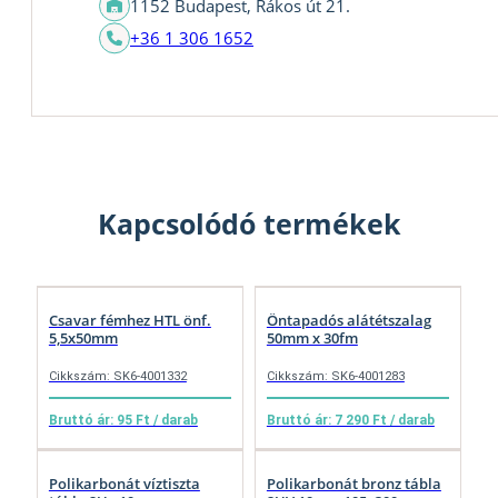
1152 Budapest, Rákos út 21.
+36 1 306 1652
Kapcsolódó termékek
Csavar fémhez HTL önf.
Öntapadós alátétszalag
5,5x50mm
50mm x 30fm
Cikkszám: SK6-4001332
Cikkszám: SK6-4001283
Bruttó ár: 95 Ft / darab
Bruttó ár: 7 290 Ft / darab
Polikarbonát víztiszta
Polikarbonát bronz tábla