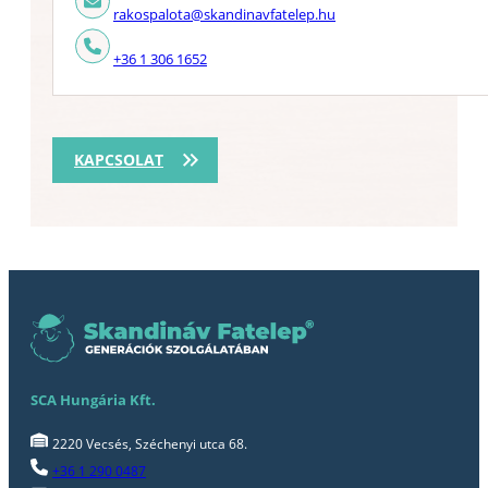
rakospalota@skandinavfatelep.hu
+36 1 306 1652
KAPCSOLAT
SCA Hungária Kft.
2220 Vecsés, Széchenyi utca 68.
+36 1 290 0487