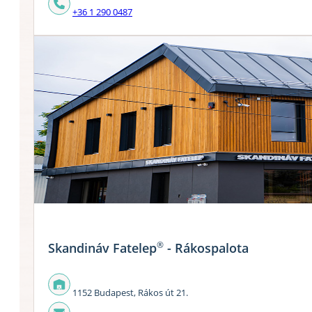
+36 1 290 0487
®
Skandináv Fatelep
- Rákospalota
1152 Budapest, Rákos út 21.