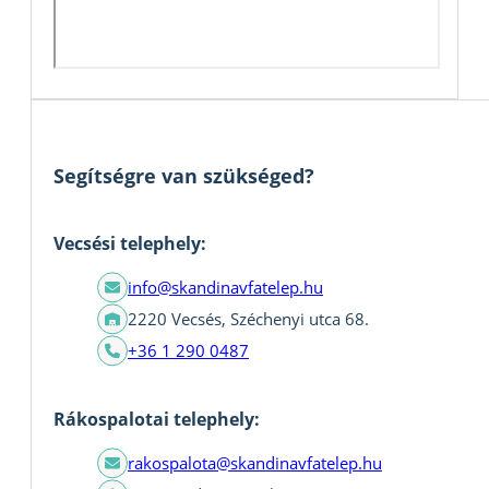
Segítségre van szükséged?
Vecsési telephely:
info@skandinavfatelep.hu
2220 Vecsés, Széchenyi utca 68.
+36 1 290 0487
Rákospalotai telephely:
rakospalota@skandinavfatelep.hu