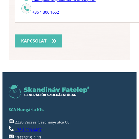
+36 1 306 1652
KAPCSOLAT
SCA Hungária Kft.
2220 Vecsés, Széchenyi utca 68.
+36 1 290 0487
13475219-2-13