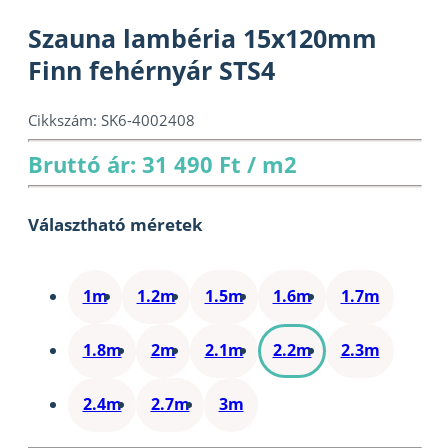
Szauna lambéria 15x120mm
Finn fehérnyár STS4
Cikkszám:
SK6-4002408
Bruttó ár: 31 490 Ft / m2
Választható méretek
1m
1.2m
1.5m
1.6m
1.7m
1.8m
2m
2.1m
2.2m
2.3m
2.4m
2.7m
3m