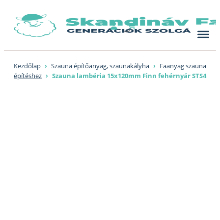
Skip
to
content
Kezdőlap
›
Szauna építőanyag, szaunakályha
›
Faanyag szauna
építéshez
›
Szauna lambéria 15x120mm Finn fehérnyár STS4