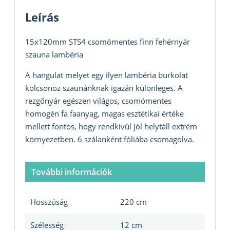
Leírás
15x120mm STS4 csomómentes finn fehérnyár
szauna lambéria
A hangulat melyet egy ilyen lambéria burkolat
kölcsönöz szaunánknak igazán különleges. A
rezgőnyár egészen világos, csomómentes
homogén fa faanyag, magas esztétikai értéke
mellett fontos, hogy rendkívül jól helytáll extrém
környezetben. 6 szálanként fóliába csomagolva.
További információk
Hosszúság
220 cm
Szélesség
12 cm