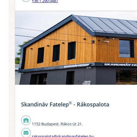
+36 1 290 0487
®
Skandináv Fatelep
- Rákospalota
1152 Budapest, Rákos út 21.
rakospalota@skandinavfatelep.hu