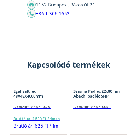
1152 Budapest, Rákos út 21.
+36 1 306 1652
Kapcsolódó termékek
Egalizált léc
Szauna Padléc 22x80mm
48X48X4000mm
Abachi padléc SHP
Cikkszám: SK6-3000784
Cikkszám: SK6-3000310
Bruttó ár: 2 500 Ft / darab
Bruttó ár: 625 Ft / fm