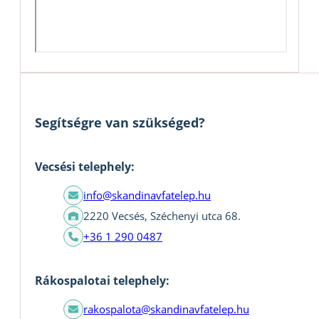
Segítségre van szükséged?
Vecsési telephely:
info@skandinavfatelep.hu
2220 Vecsés, Széchenyi utca 68.
+36 1 290 0487
Rákospalotai telephely:
rakospalota@skandinavfatelep.hu