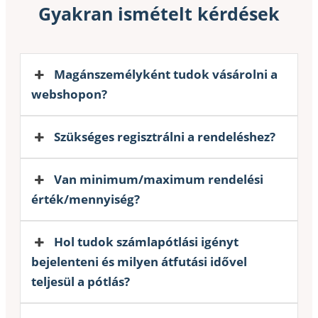
Gyakran ismételt kérdések
Magánszemélyként tudok vásárolni a
webshopon?
Szükséges regisztrálni a rendeléshez?
Van minimum/maximum rendelési
érték/mennyiség?
Hol tudok számlapótlási igényt
bejelenteni és milyen átfutási idővel
teljesül a pótlás?