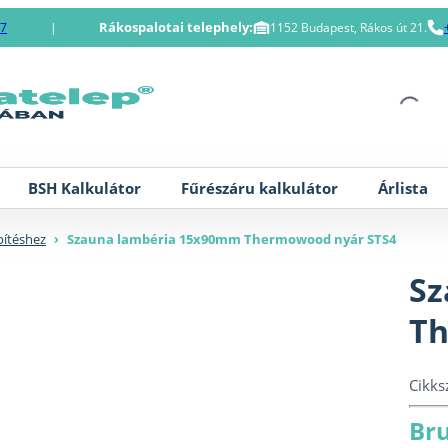
Rákospalotai telephely:
87
|
1152 Budapest, Rákos út 21.
BSH Kalkulátor
Fűrészáru kalkulátor
Árlista
pítéshez
›
Szauna lambéria 15x90mm Thermowood nyár STS4
Sz
Th
Cikk
Bru