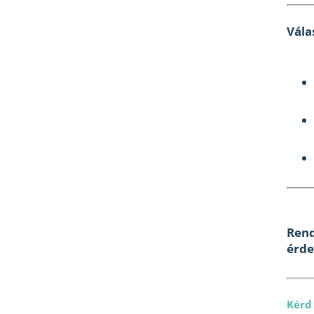
Vála
Rend
érde
Kérd