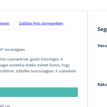
pesten
Szállítás Pest vármegyében
Seg
Vecs
„A” minőségben
önöz szaunánknak igazán különleges. A
as esztétikai értéke mellett fontos, hogy
 15x90mm, többféle hosszúságban, 6 szálanként
Ráko
80 cm