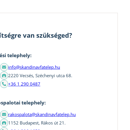
ítségre van szükséged?
ési telephely:
info@skandinavfatelep.hu
2220 Vecsés, Széchenyi utca 68.
+36 1 290 0487
spalotai telephely:
rakospalota@skandinavfatelep.hu
1152 Budapest, Rákos út 21.