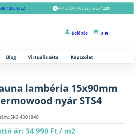
+36 1 306 1652
|
H-P: 8:00-17:00 Szo: 8:00-12:00
Belépés
0
Ft
Blog
Virtuális séta
Kapcsolat
auna lambéria 15x90mm
ermowood nyár STS4
szám:
SK6-4001848
ttó ár: 34 990 Ft / m2