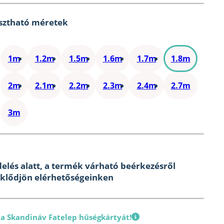
sztható méretek
1m
1.2m
1.5m
1.6m
1.7m
1.8m
2m
2.1m
2.2m
2.3m
2.4m
2.7m
3m
elés alatt, a termék várható beérkezésről
klődjön elérhetőségeinken
 a Skandináv Fatelep hűségkártyát!