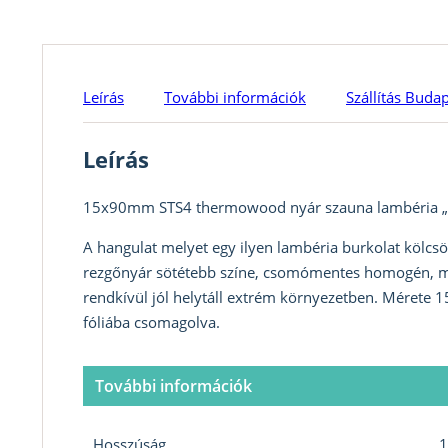
Leírás
További információk
Szállítás Buda
Leírás
15x90mm STS4 thermowood nyár szauna lambéria 
A hangulat melyet egy ilyen lambéria burkolat kölcs
rezgőnyár sötétebb színe, csomómentes homogén, mag
rendkívül jól helytáll extrém környezetben. Mérete
fóliába csomagolva.
További információk
Hosszúság
1