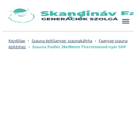
Skip
to
content
Kezdőlap
›
Szauna építőanyag, szaunakályha
›
Faanyag szauna
építéshez
›
Szauna Padléc 28x90mm Thermowood nyár SHP