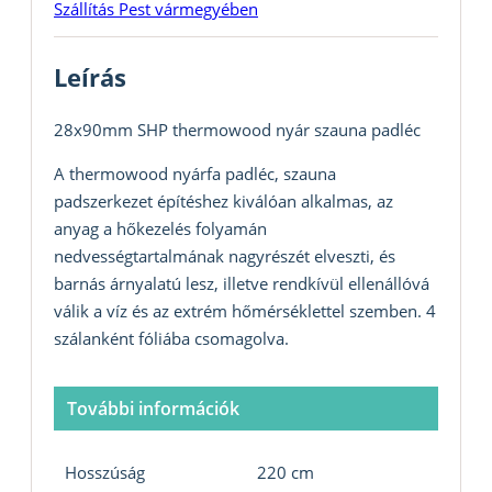
Szállítás Pest vármegyében
Leírás
28x90mm SHP thermowood nyár szauna padléc
A thermowood nyárfa padléc, szauna
padszerkezet építéshez kiválóan alkalmas, az
anyag a hőkezelés folyamán
nedvességtartalmának nagyrészét elveszti, és
barnás árnyalatú lesz, illetve rendkívül ellenállóvá
válik a víz és az extrém hőmérséklettel szemben. 4
szálanként fóliába csomagolva.
További információk
Hosszúság
220 cm