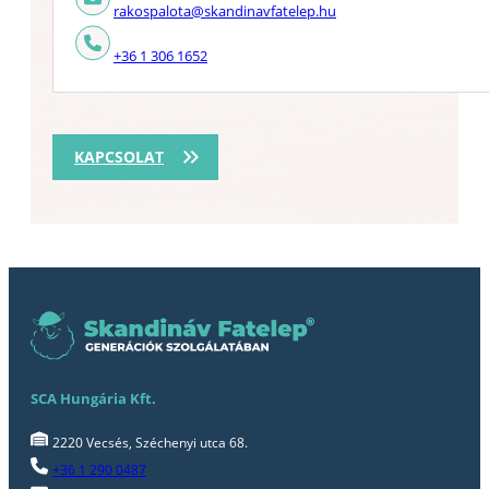
rakospalota@skandinavfatelep.hu
+36 1 306 1652
KAPCSOLAT
SCA Hungária Kft.
2220 Vecsés, Széchenyi utca 68.
+36 1 290 0487