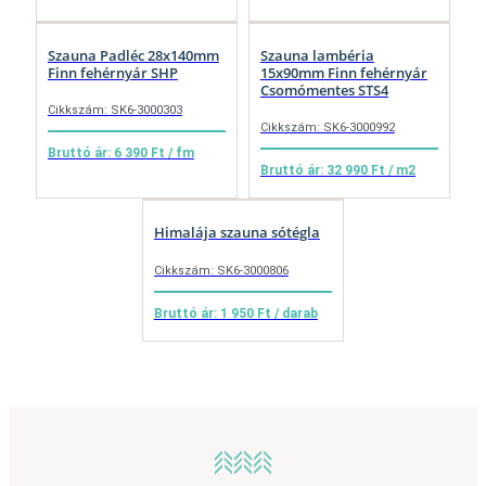
Szauna Padléc 28x140mm
Szauna lambéria
Finn fehérnyár SHP
15x90mm Finn fehérnyár
Csomómentes STS4
Cikkszám: SK6-3000303
Cikkszám: SK6-3000992
Bruttó ár: 6 390 Ft / fm
Bruttó ár: 32 990 Ft / m2
Himalája szauna sótégla
Cikkszám: SK6-3000806
Bruttó ár: 1 950 Ft / darab