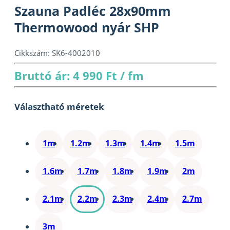
Szauna Padléc 28x90mm
Thermowood nyár SHP
Cikkszám:
SK6-4002010
Bruttó ár: 4 990 Ft / fm
Választható méretek
1m
1.2m
1.3m
1.4m
1.5m
1.6m
1.7m
1.8m
1.9m
2m
2.1m
2.2m
2.3m
2.4m
2.7m
3m