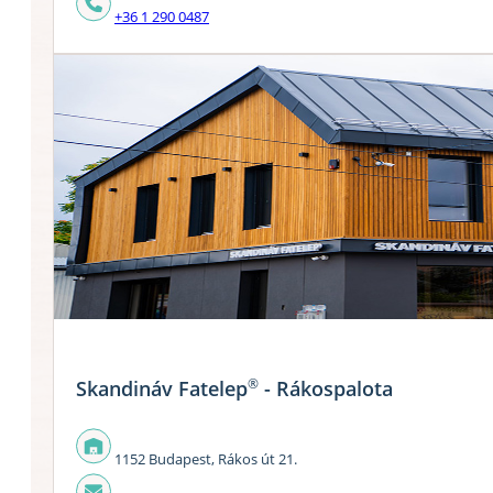
+36 1 290 0487
®
Skandináv Fatelep
- Rákospalota
1152 Budapest, Rákos út 21.