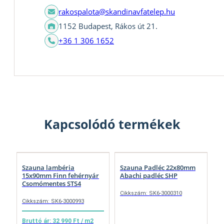
rakospalota@skandinavfatelep.hu
1152 Budapest, Rákos út 21.
+36 1 306 1652
Kapcsolódó termékek
Szauna lambéria
Szauna Padléc 22x80mm
15x90mm Finn fehérnyár
Abachi padléc SHP
Csomómentes STS4
Cikkszám: SK6-3000310
Cikkszám: SK6-3000993
Bruttó ár: 32 990 Ft / m2