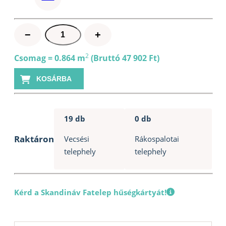
Szauna
−
+
Padléc
28x90mm
2
Csomag = 0.864 m
(Bruttó 47 902 Ft)
Thermowood
KOSÁRBA
nyár
SHP
mennyiség
19 db
0 db
Raktáron
Vecsési
Rákospalotai
telephely
telephely
Kérd a Skandináv Fatelep hűségkártyát!