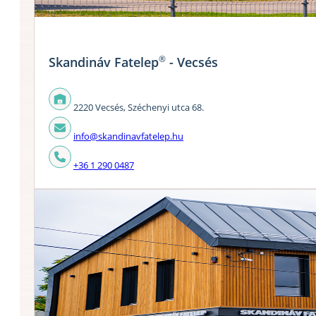
®
Skandináv Fatelep
- Vecsés
2220 Vecsés, Széchenyi utca 68.
info@skandinavfatelep.hu
+36 1 290 0487