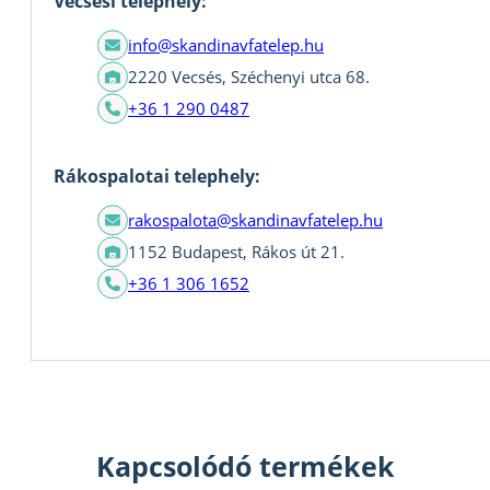
Vecsési telephely:
info@skandinavfatelep.hu
2220 Vecsés, Széchenyi utca 68.
+36 1 290 0487
Rákospalotai telephely:
rakospalota@skandinavfatelep.hu
1152 Budapest, Rákos út 21.
+36 1 306 1652
Kapcsolódó termékek