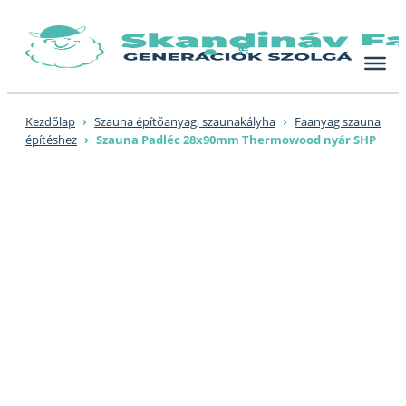
Skip
to
content
Kezdőlap
›
Szauna építőanyag, szaunakályha
›
Faanyag szauna
építéshez
›
Szauna Padléc 28x90mm Thermowood nyár SHP