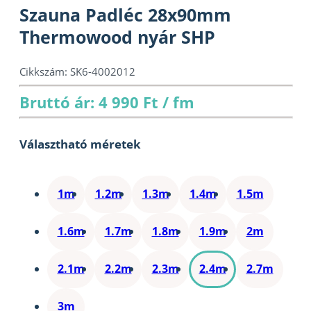
Szauna Padléc 28x90mm
Thermowood nyár SHP
Cikkszám:
SK6-4002012
Bruttó ár: 4 990 Ft / fm
Választható méretek
1m
1.2m
1.3m
1.4m
1.5m
1.6m
1.7m
1.8m
1.9m
2m
2.1m
2.2m
2.3m
2.4m
2.7m
3m