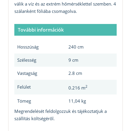
válik a víz és az extrém hőmérséklettel szemben. 4
szálanként fóliába csomagolva.
További információk
Hosszúság
240 cm
Szélesség
9 cm
Vastagság
2.8 cm
Felület
2
0.216 m
Tömeg
11,04 kg
Megrendelését feldolgozzuk és tájékoztatjuk a
szállítás költségéről.