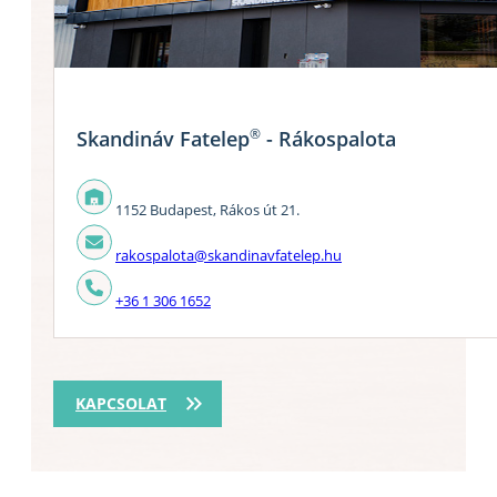
®
Skandináv Fatelep
- Rákospalota
1152 Budapest, Rákos út 21.
rakospalota@skandinavfatelep.hu
+36 1 306 1652
KAPCSOLAT