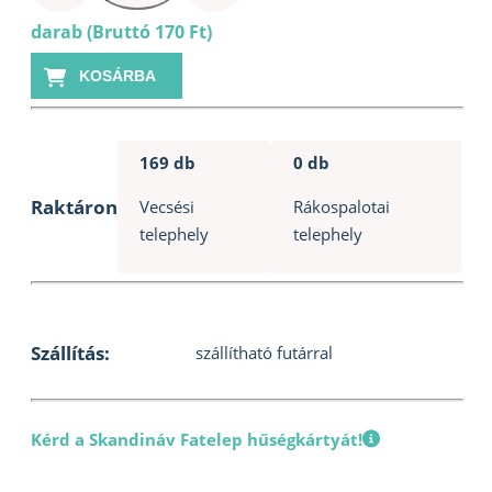
süllyesztett
darab (Bruttó 170 Ft)
fejű
csavar
KOSÁRBA
8x180
mennyiség
169 db
0 db
Raktáron
Vecsési
Rákospalotai
telephely
telephely
Szállítás:
szállítható futárral
Kérd a Skandináv Fatelep hűségkártyát!