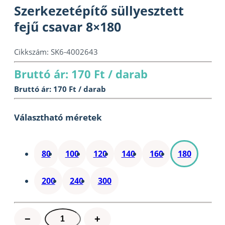
Szerkezetépítő süllyesztett
fejű csavar 8×180
Cikkszám:
SK6-4002643
Bruttó ár: 170 Ft / darab
Bruttó ár: 170 Ft / darab
Választható méretek
80
100
120
140
160
180
200
240
300
Szerkezetépítő
−
+