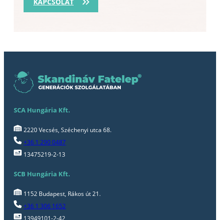
KAPCSOLAT
SCA Hungária Kft.
2220 Vecsés, Széchenyi utca 68.
+36 1 290 0487
13475219-2-13
SCB Hungária Kft.
1152 Budapest, Rákos út 21.
+36 1 306 1652
13949101-2-42