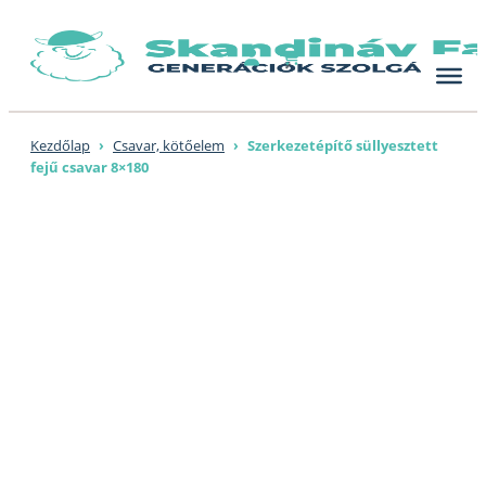
Skip
to
content
Kezdőlap
›
Csavar, kötőelem
›
Szerkezetépítő süllyesztett
fejű csavar 8×180