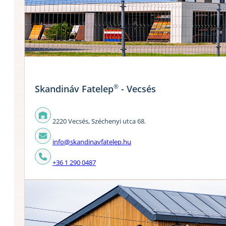
®
Skandináv Fatelep
- Vecsés
2220 Vecsés, Széchenyi utca 68.
info@skandinavfatelep.hu
+36 1 290 0487