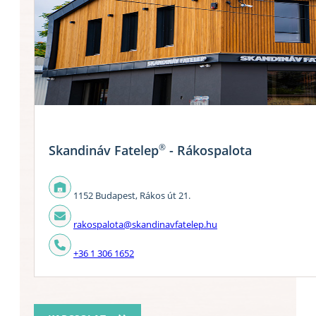
®
Skandináv Fatelep
- Rákospalota
1152 Budapest, Rákos út 21.
rakospalota@skandinavfatelep.hu
+36 1 306 1652