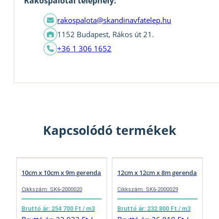
Rákospalotai telephely:
rakospalota@skandinavfatelep.hu
1152 Budapest, Rákos út 21.
+36 1 306 1652
Kapcsolódó termékek
10cm x 10cm x 9m gerenda
12cm x 12cm x 8m gerenda
Cikkszám: SK6-2000020
Cikkszám: SK6-2000029
Bruttó ár: 254 700 Ft / m3
Bruttó ár: 232 800 Ft / m3