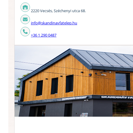
2220 Vecsés, Széchenyi utca 68.
info@skandinavfatelep.hu
+36 1 290 0487