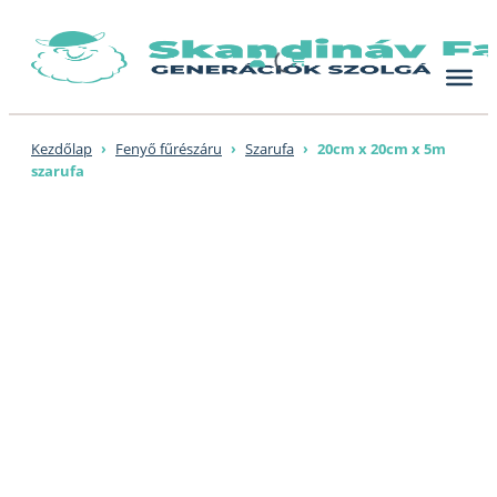
Skip
to
content
Kezdőlap
›
Fenyő fűrészáru
›
Szarufa
›
20cm x 20cm x 5m
szarufa