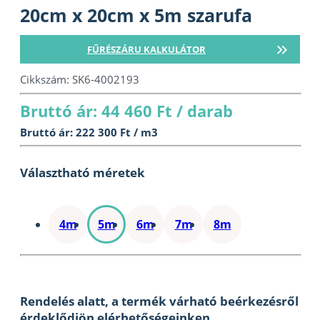
20cm x 20cm x 5m szarufa
FŰRÉSZÁRU KALKULÁTOR
Cikkszám:
SK6-4002193
Bruttó ár: 44 460 Ft / darab
Bruttó ár: 222 300 Ft / m3
Választható méretek
4m
5m
6m
7m
8m
Rendelés alatt, a termék várható beérkezésről
érdeklődjön elérhetőségeinken