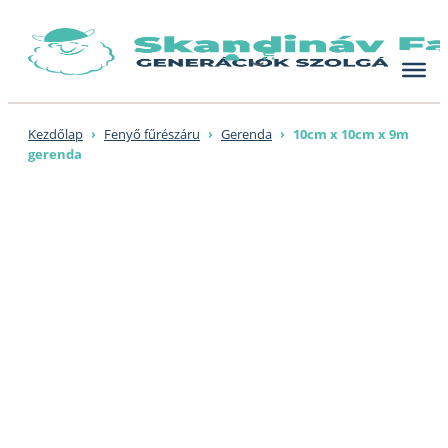
Skip
to
content
Kezdőlap
›
Fenyő fűrészáru
›
Gerenda
›
10cm x 10cm x 9m
gerenda