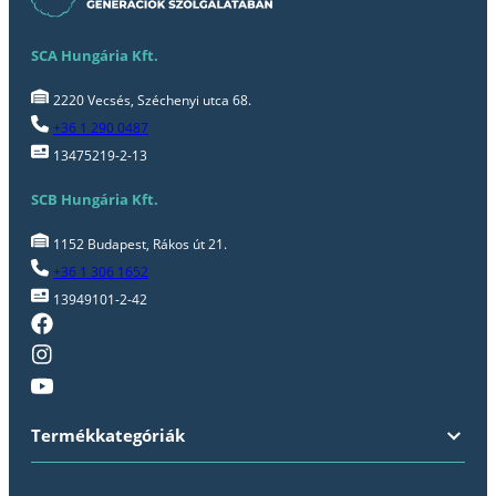
SCA Hungária Kft.
2220 Vecsés, Széchenyi utca 68.
+36 1 290 0487
13475219-2-13
SCB Hungária Kft.
1152 Budapest, Rákos út 21.
+36 1 306 1652
13949101-2-42
Termékkategóriák