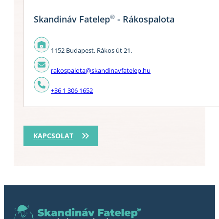
®
Skandináv Fatelep
- Rákospalota
1152 Budapest, Rákos út 21.
rakospalota@skandinavfatelep.hu
+36 1 306 1652
KAPCSOLAT