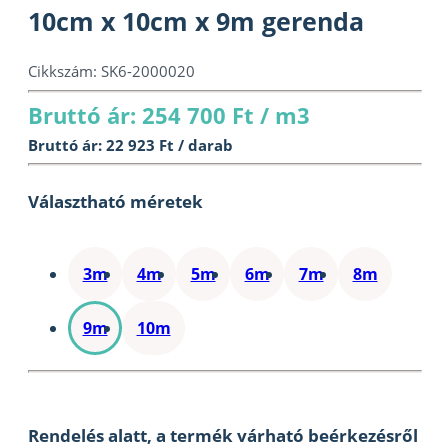
10cm x 10cm x 9m gerenda
Cikkszám:
SK6-2000020
Bruttó ár: 254 700 Ft / m3
Bruttó ár: 22 923 Ft / darab
Választható méretek
3m
4m
5m
6m
7m
8m
9m
10m
Rendelés alatt, a termék várható beérkezésről