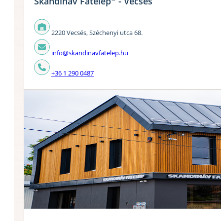
Skandináv Fatelep
- Vecsés
2220 Vecsés, Széchenyi utca 68.
info@skandinavfatelep.hu
+36 1 290 0487