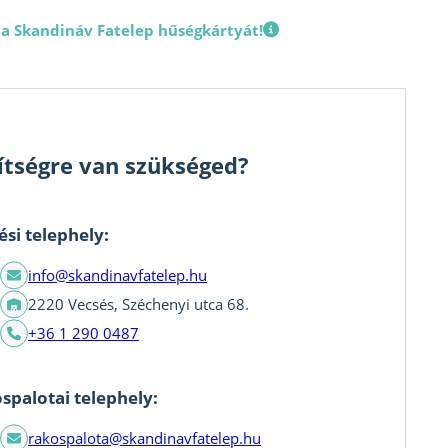
 a Skandináv Fatelep hűségkártyát!
ítségre van szükséged?
ési telephely:
info@skandinavfatelep.hu
2220 Vecsés, Széchenyi utca 68.
+36 1 290 0487
spalotai telephely:
rakospalota@skandinavfatelep.hu