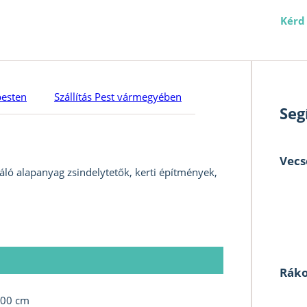
Kérd
pesten
Szállítás Pest vármegyében
Seg
Vecs
váló alapanyag zsindelytetők, kerti építmények,
Ráko
00 cm