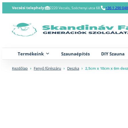
Skip
Vecsési telephely:
2220 Vecsés, Széchenyi utca 68.
+36 1 290 04
to
content
Termékeink
Szaunaépítés
DIY Szauna
Kezdőlap
›
Fenyő fűrészáru
›
Deszka
›
2,5cm x 10cm x 6m des