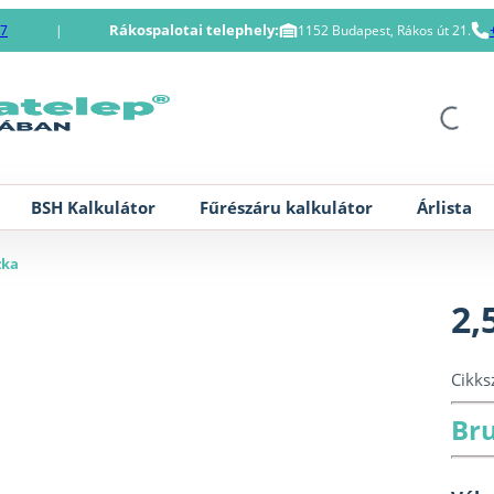
Rákospalotai telephely:
87
|
1152 Budapest, Rákos út 21.
BSH Kalkulátor
Fűrészáru kalkulátor
Árlista
zka
2,
Cikk
Bru