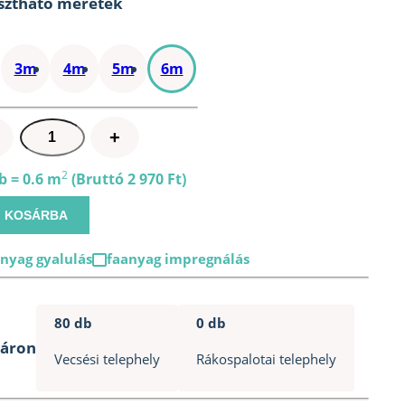
sztható méretek
3m
4m
5m
6m
2,5cm
+
x
10cm
2
b = 0.6 m
(Bruttó 2 970 Ft)
x
KOSÁRBA
6m
deszka
nyag gyalulás
faanyag impregnálás
mennyiség
80 db
0 db
táron
Vecsési telephely
Rákospalotai telephely