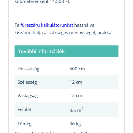
köbméterenként 14.500 Ft.
Fa
fűrészáru kalkulátorunkat
használva
kiszámolhatja a szükséges mennyiséget, árakkal!
További információk
Hosszúság
500 cm
Szélesség
12 cm
Vastagság
12 cm
Felület
2
0.6 m
Tömeg
36 kg