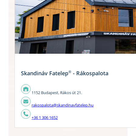
®
Skandináv Fatelep
- Rákospalota
1152 Budapest, Rákos út 21.
rakospalota@skandinavfatelep.hu
+36 1 306 1652