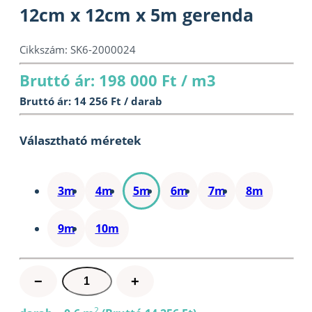
12cm x 12cm x 5m gerenda
Cikkszám:
SK6-2000024
Bruttó ár: 198 000 Ft / m3
Bruttó ár: 14 256 Ft / darab
Választható méretek
3m
4m
5m
6m
7m
8m
9m
10m
12cm
−
+
x
12cm
2