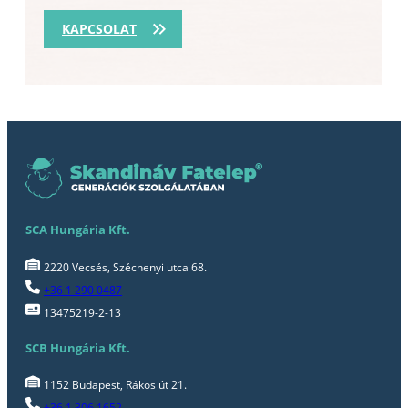
KAPCSOLAT
SCA Hungária Kft.
2220 Vecsés, Széchenyi utca 68.
+36 1 290 0487
13475219-2-13
SCB Hungária Kft.
1152 Budapest, Rákos út 21.
+36 1 306 1652