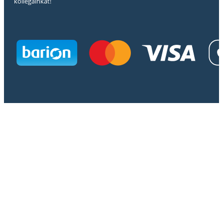
kollégáinkat!