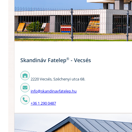
®
Skandináv Fatelep
- Vecsés
2220 Vecsés, Széchenyi utca 68.
info@skandinavfatelep.hu
+36 1 290 0487