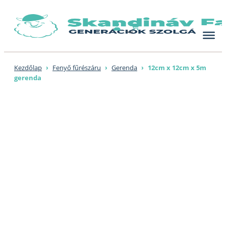
Skip
to
content
Kezdőlap
›
Fenyő fűrészáru
›
Gerenda
›
12cm x 12cm x 5m
gerenda