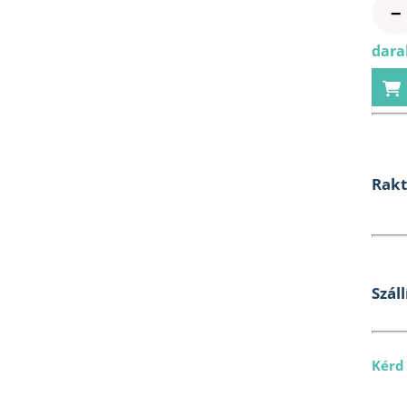
−
darab
Rak
Száll
Kérd