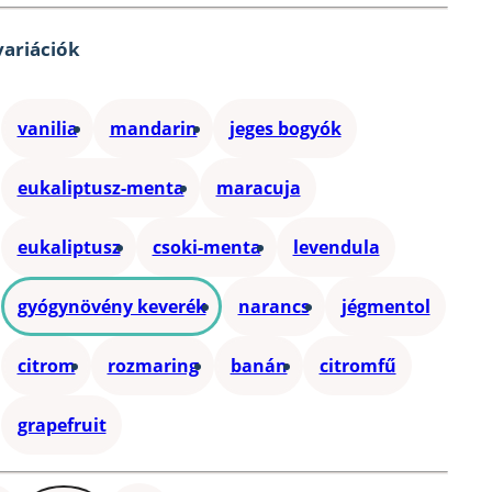
tvariációk
vanilia
mandarin
jeges bogyók
eukaliptusz-menta
maracuja
eukaliptusz
csoki-menta
levendula
gyógynövény keverék
narancs
jégmentol
citrom
rozmaring
banán
citromfű
grapefruit