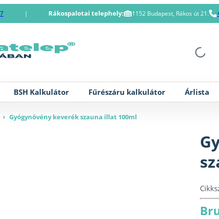
Rákospalotai telephely:
87
|
1152 Budapest, Rákos út 21.
BSH Kalkulátor
Fűrészáru kalkulátor
Árlista
›
Gyógynövény keverék szauna illat 100ml
Gy
sz
Cikk
Bru