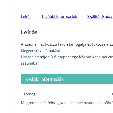
Leírás
További információk
Szállítás Buda
Leírás
A szauna illat hosszú távon támogatja és fokozza a szau
kiegyensúlyozó hatású.
Használat: adjon 3-6 cseppet egy felöntő kanálnyi ví
szaunában.
További információk
Tömeg
0
Megrendelését feldolgozzuk és tájékoztatjuk a szállítá