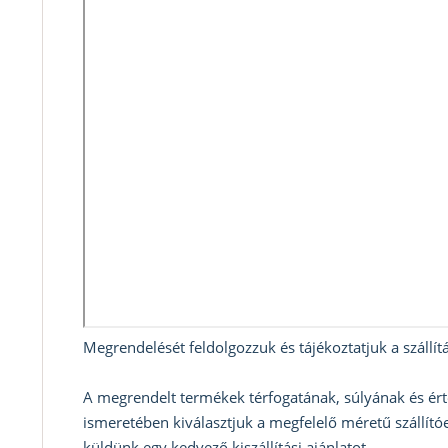
Megrendelését feldolgozzuk és tájékoztatjuk a szállítá
A megrendelt termékek térfogatának, súlyának és ért
ismeretében kiválasztjuk a megfelelő méretű szállítóe
küldünk egy kedvező kiszállítási ajánlatot.