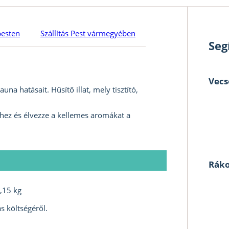
pesten
Szállítás Pest vármegyében
Seg
Vecs
na hatásait. Hűsítő illat, mely tisztító,
zhez és élvezze a kellemes aromákat a
Ráko
,15 kg
s költségéről.