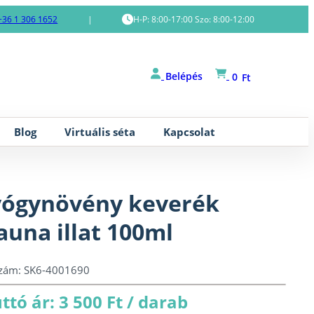
+36 1 306 1652
|
H-P: 8:00-17:00 Szo: 8:00-12:00
Belépés
0
Ft
Blog
Virtuális séta
Kapcsolat
ógynövény keverék
auna illat 100ml
szám:
SK6-4001690
ttó ár: 3 500 Ft / darab