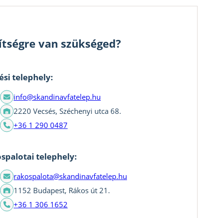
ítségre van szükséged?
ési telephely:
info@skandinavfatelep.hu
2220 Vecsés, Széchenyi utca 68.
+36 1 290 0487
spalotai telephely:
rakospalota@skandinavfatelep.hu
1152 Budapest, Rákos út 21.
+36 1 306 1652