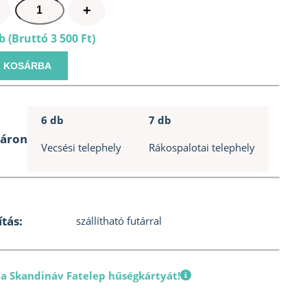
Gyógynövény
+
keverék
 (Bruttó 3 500 Ft)
szauna
illat
KOSÁRBA
100ml
mennyiség
6 db
7 db
táron
Vecsési telephely
Rákospalotai telephely
ítás:
szállítható futárral
 a Skandináv Fatelep hűségkártyát!