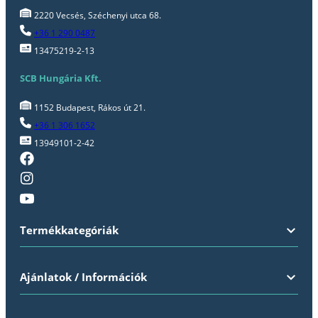
2220 Vecsés, Széchenyi utca 68.
+36 1 290 0487
13475219-2-13
SCB Hungária Kft.
1152 Budapest, Rákos út 21.
+36 1 306 1652
13949101-2-42
Termékkategóriák
Ajánlatok / Információk