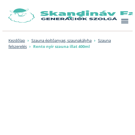
Skip
to
content
Kezdőlap
›
Szauna építőanyag, szaunakályha
›
Szauna
felszerelés
›
Rento nyír szauna illat 400ml