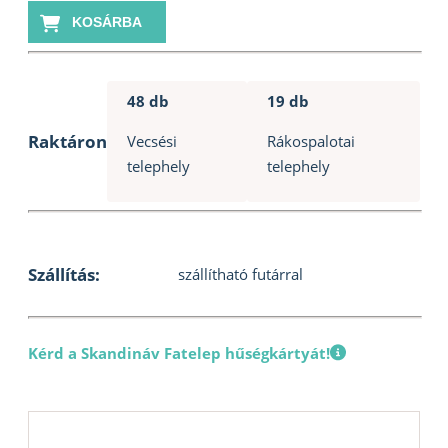
illat
KOSÁRBA
400ml
mennyiség
48 db
19 db
Raktáron
Vecsési
Rákospalotai
telephely
telephely
Szállítás:
szállítható futárral
Kérd a Skandináv Fatelep hűségkártyát!