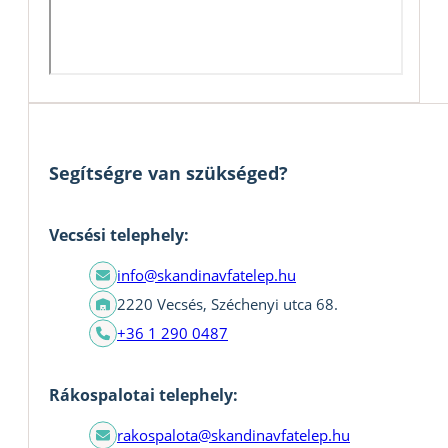
Segítségre van szükséged?
Vecsési telephely:
info@skandinavfatelep.hu
2220 Vecsés, Széchenyi utca 68.
+36 1 290 0487
Rákospalotai telephely:
rakospalota@skandinavfatelep.hu