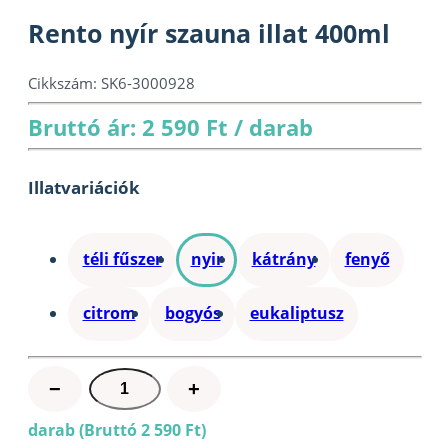
Rento nyír szauna illat 400ml
Cikkszám:
SK6-3000928
Bruttó ár: 2 590 Ft / darab
Illatvariációk
téli fűszer
nyir
kátrány
fenyő
citrom
bogyós
eukaliptusz
Rento
−
+
nyír
darab (Bruttó 2 590 Ft)
szauna