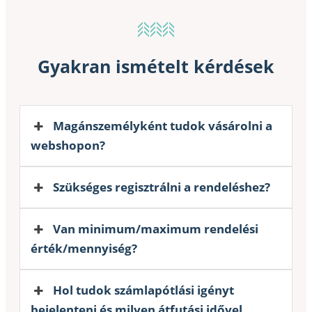
Gyakran ismételt kérdések
Magánszemélyként tudok vásárolni a
webshopon?
Szükséges regisztrálni a rendeléshez?
Van minimum/maximum rendelési
érték/mennyiség?
Hol tudok számlapótlási igényt
bejelenteni és milyen átfutási idővel