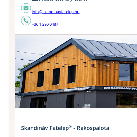
info@skandinavfatelep.hu
+36 1 290 0487
®
Skandináv Fatelep
- Rákospalota