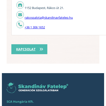
1152 Budapest, Rákos út 21.
rakospalota@skandinavfatelep.hu
+36 1 306 1652
KAPCSOLAT
SCA Hungária Kft.