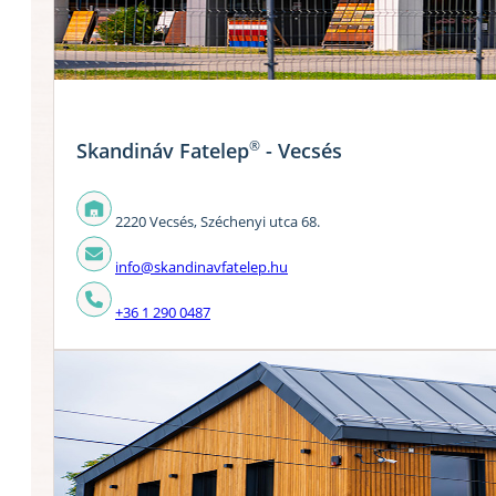
®
Skandináv Fatelep
- Vecsés
2220 Vecsés, Széchenyi utca 68.
info@skandinavfatelep.hu
+36 1 290 0487