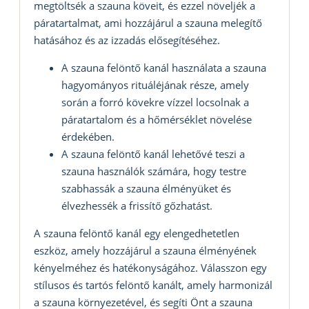
megtöltsék a szauna köveit, és ezzel növeljék a
páratartalmat, ami hozzájárul a szauna melegítő
hatásához és az izzadás elősegítéséhez.
A szauna felöntő kanál használata a szauna
hagyományos rituáléjának része, amely
során a forró kövekre vízzel locsolnak a
páratartalom és a hőmérséklet növelése
érdekében.
A szauna felöntő kanál lehetővé teszi a
szauna használók számára, hogy testre
szabhassák a szauna élményüket és
élvezhessék a frissítő gőzhatást.
A szauna felöntő kanál egy elengedhetetlen
eszköz, amely hozzájárul a szauna élményének
kényelméhez és hatékonyságához. Válasszon egy
stílusos és tartós felöntő kanált, amely harmonizál
a szauna környezetével, és segíti Önt a szauna