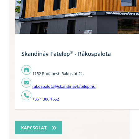
®
Skandináv Fatelep
- Rákospalota
1152 Budapest, Rákos út 21.
rakospalota@skandinavfatelep.hu
+36 1 306 1652
KAPCSOLAT