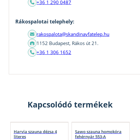
+36 1 290 0487
Rákospalotai telephely:
rakospalota@skandinavfatelep.hu
1152 Budapest, Rákos út 21.
+36 1 306 1652
Kapcsolódó termékek
Harvia szauna dézsa 4
Sawo szauna homokóra
literes
fehérnyár 553-A