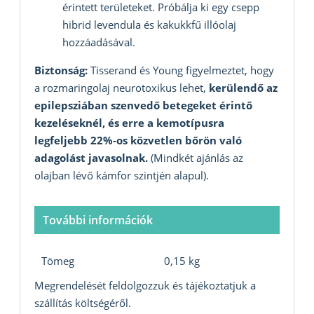
érintett területeket. Próbálja ki egy csepp
hibrid levendula és kakukkfű illóolaj
hozzáadásával.
Biztonság:
Tisserand és Young figyelmeztet, hogy
a rozmaringolaj neurotoxikus lehet,
kerülendő az
epilepsziában szenvedő betegeket érintő
kezeléseknél, és erre a kemotípusra
legfeljebb 22%-os közvetlen bőrön való
adagolást javasolnak.
(Mindkét ajánlás az
olajban lévő kámfor szintjén alapul).
További információk
Tömeg
0,15 kg
Megrendelését feldolgozzuk és tájékoztatjuk a
szállítás költségéről.