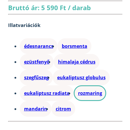
Bruttó ár: 5 590 Ft / darab
Illatvariációk
édesnarancs
borsmenta
ezüstfenyő
himalaja cédrus
szegfűszeg
eukaliptusz globulus
eukaliptusz radiata
rozmaring
mandarin
citrom