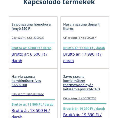
Kapcsolódó termékek
Sawo szauna homokóra
Harvia szauna dézsa 4
fenyő 550-P
literes
Cikkszám: SK6-3000237
Cikkszám: SK6-3000257
Bruttó ár: 6 600 Ft / darab
Bruttó ár: 17 990 Ft / darab
Bruttó ár: 6 600 Ft /
Bruttó ár: 17 990 Ft /
darab
darab
Harvia szauna
Sawo szauna
kombiműszer íves
kombiműszer
SAS92300
thermowood nyár
kétszámlapos 224-THD
Cikkszám: SK6-3000256
Cikkszám: SK6-3000250
Bruttó ár: 13 500 Ft / darab
Bruttó ár: 19 390 Ft / darab
Bruttó ár: 13 500 Ft /
Bruttó ár: 19 390 Ft /
darab