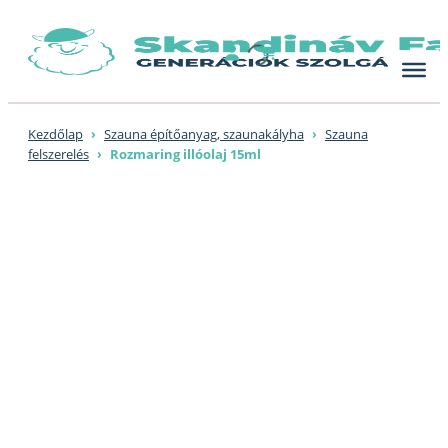
Skip
to
content
Kezdőlap
›
Szauna építőanyag, szaunakályha
›
Szauna
felszerelés
›
Rozmaring illóolaj 15ml