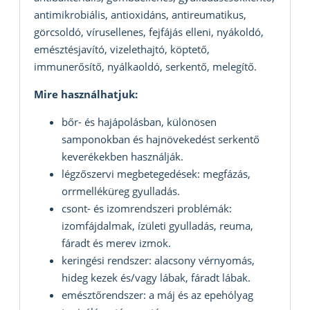
antimikrobiális, antioxidáns, antireumatikus,
görcsoldó, vírusellenes, fejfájás elleni, nyákoldó,
emésztésjavító, vizelethajtó, köptető,
immunerősítő, nyálkaoldó, serkentő, melegítő.
Mire használhatjuk:
bőr- és hajápolásban, különösen
samponokban és hajnövekedést serkentő
keverékekben használják.
légzőszervi megbetegedések: megfázás,
orrmelléküreg gyulladás.
csont- és izomrendszeri problémák:
izomfájdalmak, ízületi gyulladás, reuma,
fáradt és merev izmok.
keringési rendszer: alacsony vérnyomás,
hideg kezek és/vagy lábak, fáradt lábak.
emésztőrendszer: a máj és az epehólyag