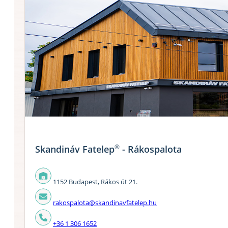
®
Skandináv Fatelep
- Rákospalota
1152 Budapest, Rákos út 21.
rakospalota@skandinavfatelep.hu
+36 1 306 1652