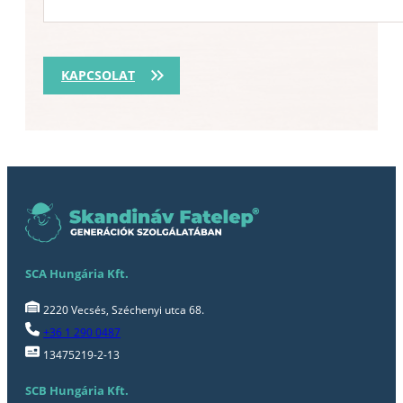
KAPCSOLAT
SCA Hungária Kft.
2220 Vecsés, Széchenyi utca 68.
+36 1 290 0487
13475219-2-13
SCB Hungária Kft.