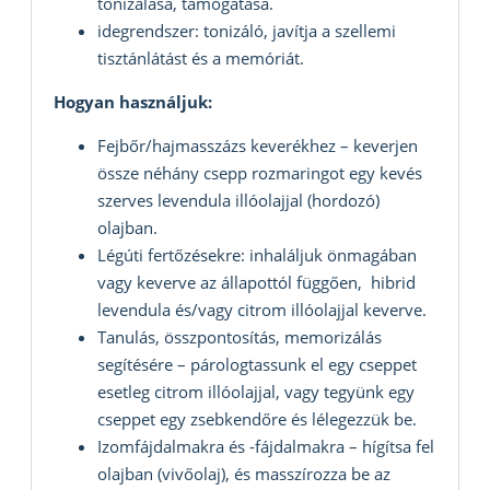
tonizálása, támogatása.
idegrendszer: tonizáló, javítja a szellemi
tisztánlátást és a memóriát.
Hogyan használjuk:
Fejbőr/hajmasszázs keverékhez – keverjen
össze néhány csepp rozmaringot egy kevés
szerves levendula illóolajjal (hordozó)
olajban.
Légúti fertőzésekre: inhaláljuk önmagában
vagy keverve az állapottól függően, hibrid
levendula és/vagy citrom illóolajjal keverve.
Tanulás, összpontosítás, memorizálás
segítésére – párologtassunk el egy cseppet
esetleg citrom illóolajjal, vagy tegyünk egy
cseppet egy zsebkendőre és lélegezzük be.
Izomfájdalmakra és -fájdalmakra – hígítsa fel
olajban (vivőolaj), és masszírozza be az