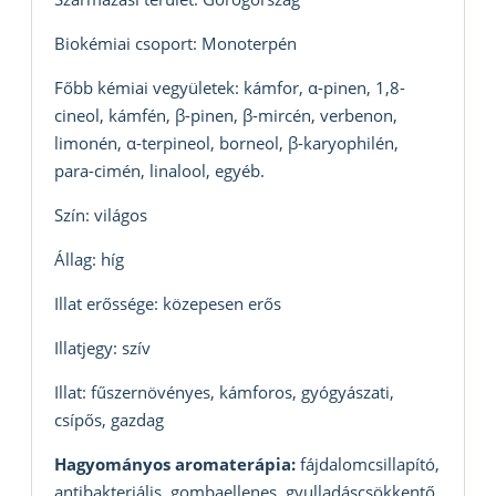
Biokémiai csoport: Monoterpén
Főbb kémiai vegyületek: kámfor, α-pinen, 1,8-
cineol, kámfén, β-pinen, β-mircén, verbenon,
limonén, α-terpineol, borneol, β-karyophilén,
para-cimén, linalool, egyéb.
Szín: világos
Állag: híg
Illat erőssége: közepesen erős
Illatjegy: szív
Illat: fűszernövényes, kámforos, gyógyászati,
csípős, gazdag
Hagyományos aromaterápia:
fájdalomcsillapító,
antibakteriális, gombaellenes, gyulladáscsökkentő,