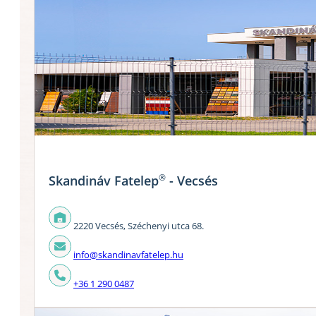
®
Skandináv Fatelep
- Vecsés
2220 Vecsés, Széchenyi utca 68.
info@skandinavfatelep.hu
+36 1 290 0487