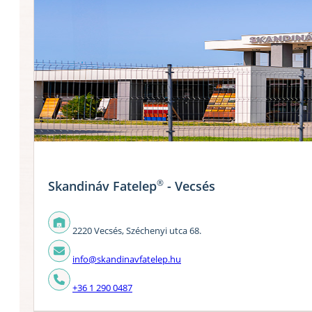
®
Skandináv Fatelep
- Vecsés
2220 Vecsés, Széchenyi utca 68.
info@skandinavfatelep.hu
+36 1 290 0487