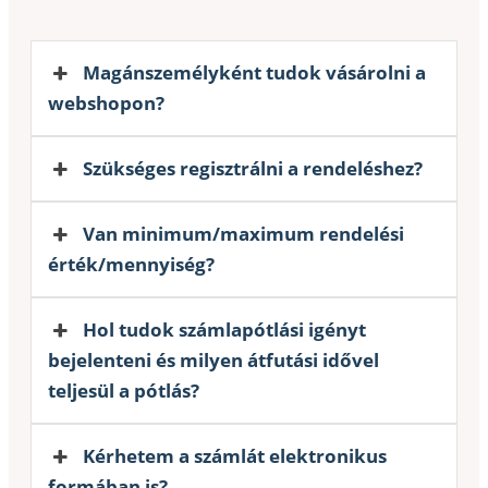
Magánszemélyként tudok vásárolni a
webshopon?
Szükséges regisztrálni a rendeléshez?
Van minimum/maximum rendelési
érték/mennyiség?
Hol tudok számlapótlási igényt
bejelenteni és milyen átfutási idővel
teljesül a pótlás?
Kérhetem a számlát elektronikus
formában is?