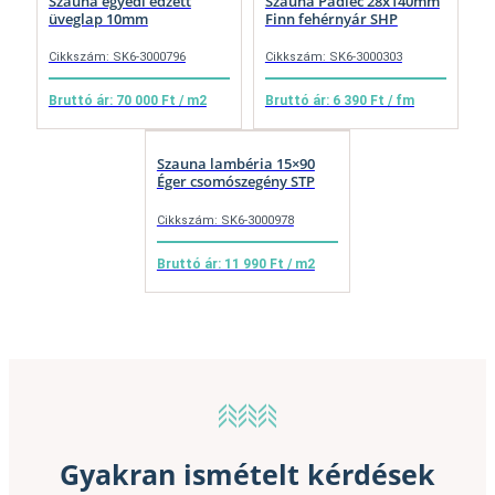
Szauna egyedi edzett
Szauna Padléc 28x140mm
üveglap 10mm
Finn fehérnyár SHP
Cikkszám: SK6-3000796
Cikkszám: SK6-3000303
Bruttó ár: 70 000 Ft / m2
Bruttó ár: 6 390 Ft / fm
Szauna lambéria 15×90
Éger csomószegény STP
Cikkszám: SK6-3000978
Bruttó ár: 11 990 Ft / m2
Gyakran ismételt kérdések