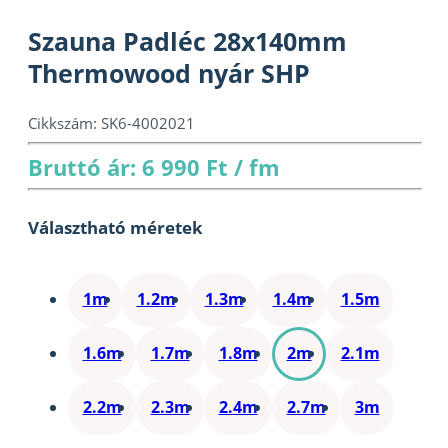
Szauna Padléc 28x140mm
Thermowood nyár SHP
Cikkszám:
SK6-4002021
Bruttó ár: 6 990 Ft / fm
Választható méretek
1m
1.2m
1.3m
1.4m
1.5m
1.6m
1.7m
1.8m
2m
2.1m
2.2m
2.3m
2.4m
2.7m
3m