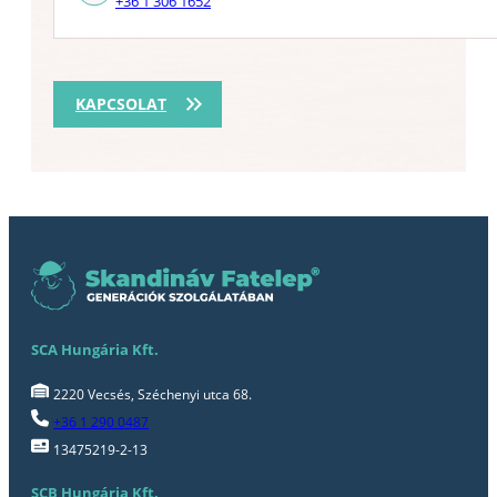
+36 1 306 1652
KAPCSOLAT
SCA Hungária Kft.
2220 Vecsés, Széchenyi utca 68.
+36 1 290 0487
13475219-2-13
SCB Hungária Kft.