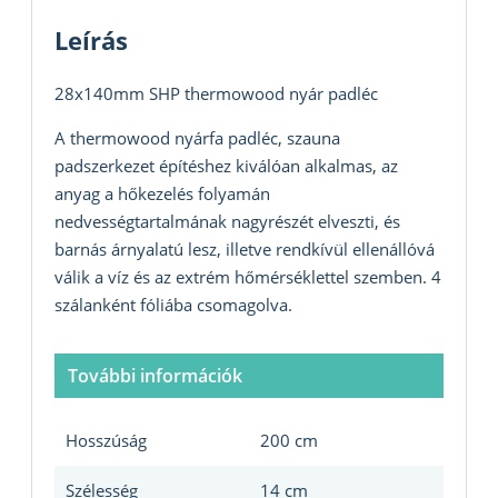
Leírás
28x140mm SHP thermowood nyár padléc
A thermowood nyárfa padléc, szauna
padszerkezet építéshez kiválóan alkalmas, az
anyag a hőkezelés folyamán
nedvességtartalmának nagyrészét elveszti, és
barnás árnyalatú lesz, illetve rendkívül ellenállóvá
válik a víz és az extrém hőmérséklettel szemben. 4
szálanként fóliába csomagolva.
További információk
Hosszúság
200 cm
Szélesség
14 cm