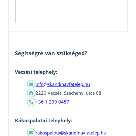
Segítségre van szükséged?
Vecsési telephely:
info@skandinavfatelep.hu
2220 Vecsés, Széchenyi utca 68.
+36 1 290 0487
Rákospalotai telephely:
rakospalota@skandinavfatelep.hu