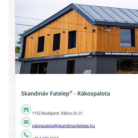
®
Skandináv Fatelep
- Rákospalota
1152 Budapest, Rákos út 21.
rakospalota@skandinavfatelep.hu