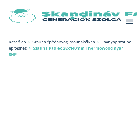
Skip
to
content
Kezdőlap
›
Szauna építőanyag, szaunakályha
›
Faanyag szauna
építéshez
›
Szauna Padléc 28x140mm Thermowood nyár
SHP