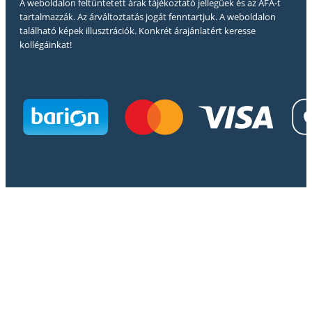
A weboldalon feltüntetett árak tájékoztató jellegűek és az ÁFÁ-t
tartalmazzák. Az árváltoztatás jogát fenntartjuk. A weboldalon
található képek illusztrációk. Konkrét árajánlatért keresse
kollégáinkat!