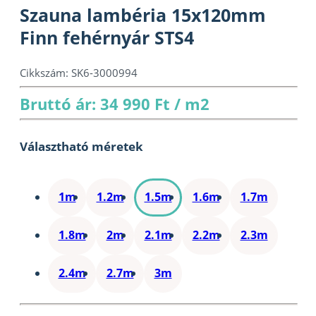
Szauna lambéria 15x120mm
Finn fehérnyár STS4
Cikkszám:
SK6-3000994
Bruttó ár: 34 990 Ft / m2
Választható méretek
1m
1.2m
1.5m
1.6m
1.7m
1.8m
2m
2.1m
2.2m
2.3m
2.4m
2.7m
3m