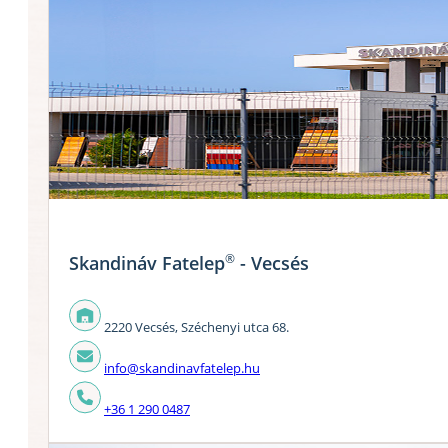
®
Skandináv Fatelep
- Vecsés
2220 Vecsés, Széchenyi utca 68.
info@skandinavfatelep.hu
+36 1 290 0487