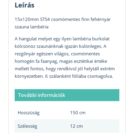
Leírás
15x120mm STS4 csomómentes finn fehérnyár
szauna lambéria
A hangulat melyet egy ilyen lambéria burkolat
kölcsönöz szaunánknak igazán különleges. A
rezgőnyár egészen világos, csomómentes
homogén fa faanyag, magas esztétikai értéke
mellett fontos, hogy rendkívül jól helytáll extrém
környezetben. 6 szálanként fóliába csomagolva.
További információk
Hosszúság
150 cm
Szélesség
12 cm