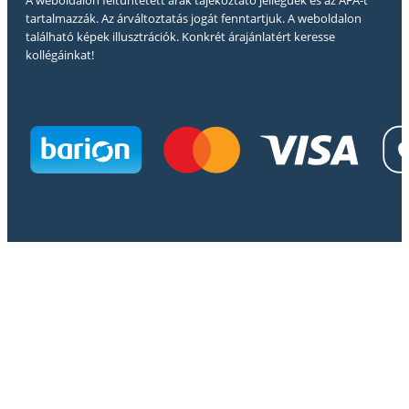
A weboldalon feltüntetett árak tájékoztató jellegűek és az ÁFÁ-t
tartalmazzák. Az árváltoztatás jogát fenntartjuk. A weboldalon
található képek illusztrációk. Konkrét árajánlatért keresse
kollégáinkat!