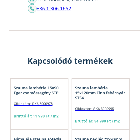
+36 1 306 1652
Kapcsolódó termékek
Szauna lambéria 15×90
Szauna lambéria
Éger csomószegény STP
15x120mm Finn fehérnyár
STS4
Cikkszám: SK6-3000978
Cikkszám: SK6-3000995
Bruttó ár: 11 990 Ft / m2
Bruttó ár: 34 990 Ft / m2
Himalája szauna sótégla
Szauna padléc 21x90mm