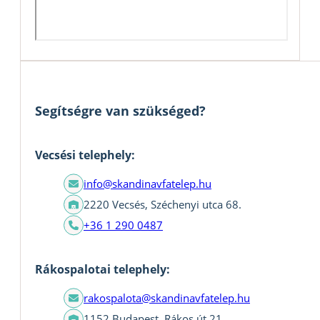
Segítségre van szükséged?
Vecsési telephely:
info@skandinavfatelep.hu
2220 Vecsés, Széchenyi utca 68.
+36 1 290 0487
Rákospalotai telephely:
rakospalota@skandinavfatelep.hu
1152 Budapest, Rákos út 21.