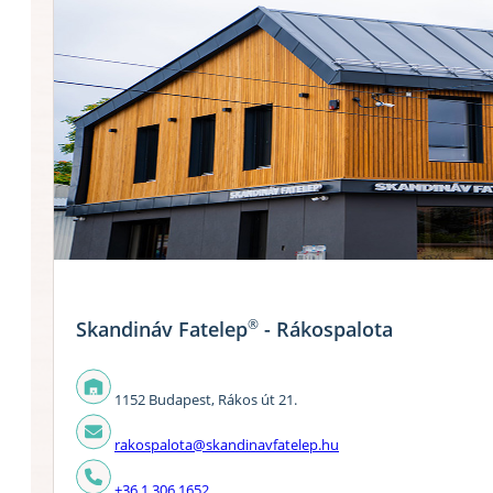
®
Skandináv Fatelep
- Rákospalota
1152 Budapest, Rákos út 21.
rakospalota@skandinavfatelep.hu
+36 1 306 1652