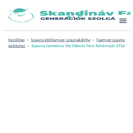
Skip
to
content
Kezdőlap
›
Szauna építőanyag, szaunakályha
›
Faanyag szauna
építéshez
›
Szauna lambéria 15x120mm Finn fehérnyár STS4