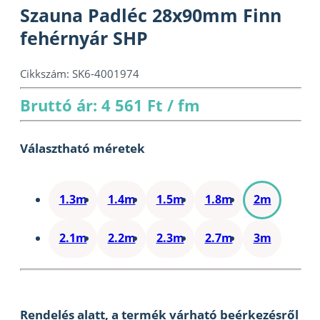
Szauna Padléc 28x90mm Finn
fehérnyár SHP
Cikkszám:
SK6-4001974
Bruttó ár: 4 561 Ft / fm
Választható méretek
1.3m
1.4m
1.5m
1.8m
2m
2.1m
2.2m
2.3m
2.7m
3m
Rendelés alatt, a termék várható beérkezésről