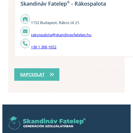
®
Skandináv Fatelep
- Rákospalota
1152 Budapest, Rákos út 21.
rakospalota@skandinavfatelep.hu
+36 1 306 1652
KAPCSOLAT