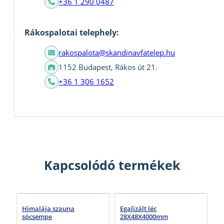
+36 1 290 0487
Rákospalotai telephely:
rakospalota@skandinavfatelep.hu
1152 Budapest, Rákos út 21.
+36 1 306 1652
Kapcsolódó termékek
Himalája szauna
Egalizált léc
sócsempe
28X48X4000mm