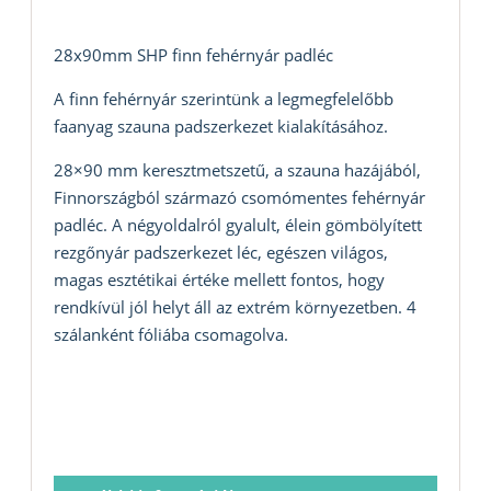
28x90mm SHP finn fehérnyár padléc
A finn fehérnyár szerintünk a legmegfelelőbb
faanyag szauna padszerkezet kialakításához.
28×90 mm keresztmetszetű, a szauna hazájából,
Finnországból származó csomómentes fehérnyár
padléc. A négyoldalról gyalult, élein gömbölyített
rezgőnyár padszerkezet léc, egészen világos,
magas esztétikai értéke mellett fontos, hogy
rendkívül jól helyt áll az extrém környezetben. 4
szálanként fóliába csomagolva.