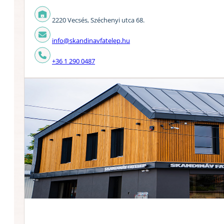
2220 Vecsés, Széchenyi utca 68.
info@skandinavfatelep.hu
+36 1 290 0487