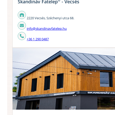
®
Skandináv Fatelep
- Vecsés
2220 Vecsés, Széchenyi utca 68.
info@skandinavfatelep.hu
+36 1 290 0487