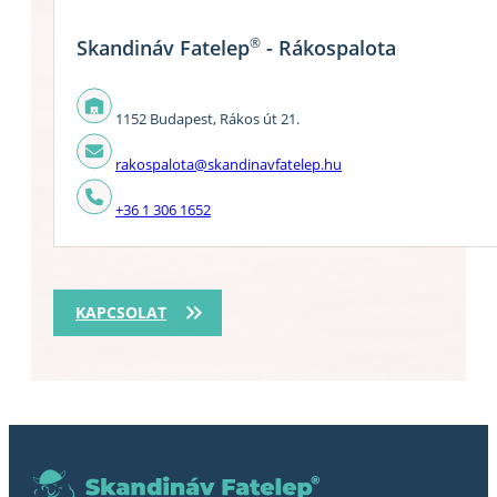
®
Skandináv Fatelep
- Rákospalota
1152 Budapest, Rákos út 21.
rakospalota@skandinavfatelep.hu
+36 1 306 1652
KAPCSOLAT