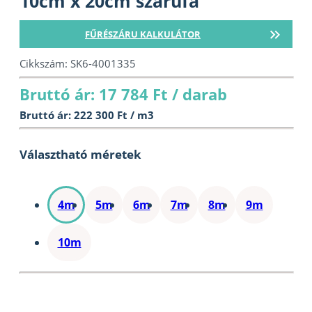
10cm x 20cm szarufa
FŰRÉSZÁRU KALKULÁTOR
Cikkszám:
SK6-4001335
Bruttó ár: 17 784 Ft / darab
Bruttó ár: 222 300 Ft / m3
Választható méretek
4m
5m
6m
7m
8m
9m
10m