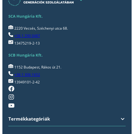
SCA Hungária Kft.
2220 Vecsés, Széchenyi utca 68.
+36 1 290 0487
13475219-2-13
SCB Hungária Kft.
1152 Budapest, Rákos út 21.
+36 1 306 1652
13949101-2-42
Termékkategóriák