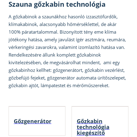
Szauna gőzkabin technológia
A gőzkabinok a szaunákhoz hasonló izzasztófürdők,
klímakabinok, alacsonyabb hőmérséklettel, de akár
100% páratartalommal. Bizonyított tény eme klíma
jótékony hatása, amely javulást ígér asztmára, reumára,
vérkeringési zavarokra, valamint izomlazító hatása van.
Rendelkezésére állunk komplett gőzkabinok
kivitelezésében, de megvásárolhat mindent, ami egy
gőzkabinhoz kellhet: gőzgenerátort, gőzkabin vezérlést,
gőzbefújó fejeket, gőzgenerátor automata ürítőszelepet,
gőzkabin ajtót, lámpatestet és mérőműszereket.
Gőzgenerátor
Gőzkabin
technológia
kiegészítő