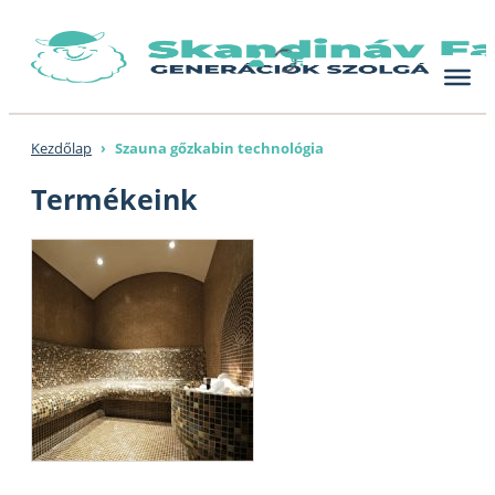
Skip
to
content
Kezdőlap
›
Szauna gőzkabin technológia
Termékeink