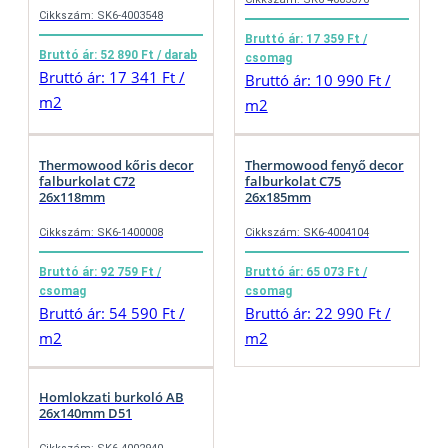
Cikkszám: SK6-4003548
Bruttó ár: 17 359 Ft /
Bruttó ár: 52 890 Ft / darab
csomag
Bruttó ár: 17 341 Ft /
Bruttó ár: 10 990 Ft /
m2
m2
Thermowood kőris decor
Thermowood fenyő decor
falburkolat C72
falburkolat C75
26x118mm
26x185mm
Cikkszám: SK6-1400008
Cikkszám: SK6-4004104
Bruttó ár: 92 759 Ft /
Bruttó ár: 65 073 Ft /
csomag
csomag
Bruttó ár: 54 590 Ft /
Bruttó ár: 22 990 Ft /
m2
m2
Homlokzati burkoló AB
26x140mm D51