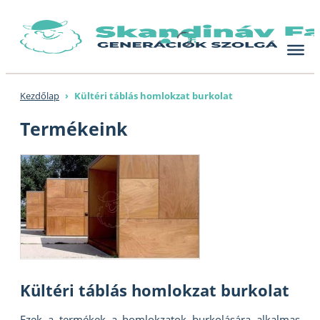
Skip
to
content
Kezdőlap
›
Kültéri táblás homlokzat burkolat
Termékeink
Kültéri táblás homlokzat burkolat
Ezek a termékek a homlokzatok burkolására alkalmas