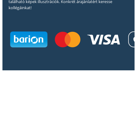
található képek illusztrációk. Konkrét árajánlatért keresse
kollégáinkat!