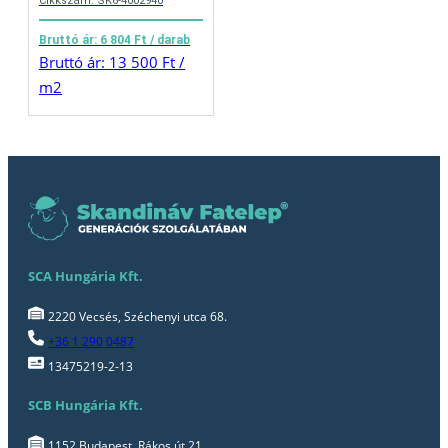
Cikkszám: SK6-4002940
Bruttó ár: 6 804 Ft / darab
Bruttó ár: 13 500 Ft /
m2
SCA Hungária Kft.
2220 Vecsés, Széchenyi utca 68.
+36 1 290 0487
13475219-2-13
SCB Hungária Kft.
1152 Budapest, Rákos út 21.