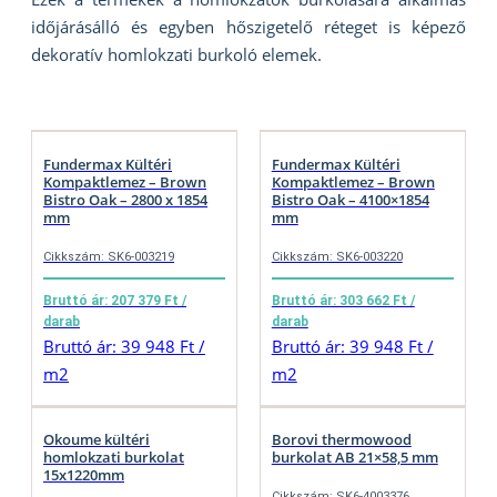
időjárásálló és egyben hőszigetelő réteget is képező
dekoratív homlokzati burkoló elemek.
Fundermax Kültéri
Fundermax Kültéri
Kompaktlemez – Brown
Kompaktlemez – Brown
Bistro Oak – 2800 x 1854
Bistro Oak – 4100×1854
mm
mm
Cikkszám: SK6-003219
Cikkszám: SK6-003220
Bruttó ár: 207 379 Ft /
Bruttó ár: 303 662 Ft /
darab
darab
Bruttó ár: 39 948 Ft /
Bruttó ár: 39 948 Ft /
m2
m2
Okoume kültéri
Borovi thermowood
homlokzati burkolat
burkolat AB 21×58,5 mm
15x1220mm
Cikkszám: SK6-4003376