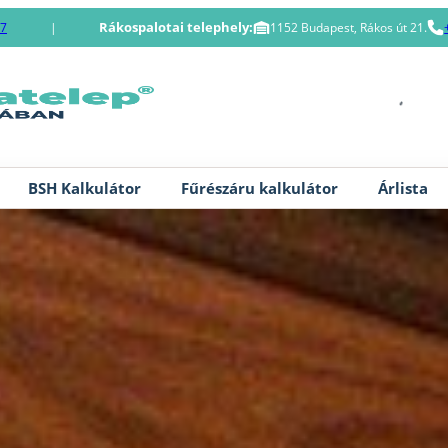
Rákospalotai telephely:
87
|
1152 Budapest, Rákos út 21.
BSH Kalkulátor
Fűrészáru kalkulátor
Árlista