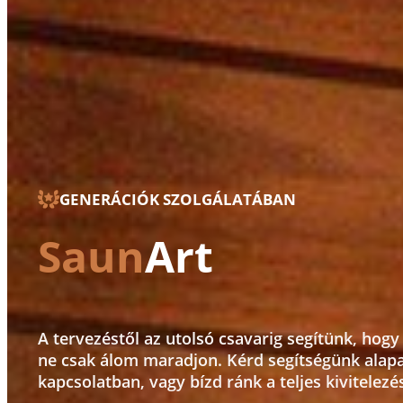
GENERÁCIÓK SZOLGÁLATÁBAN
Saun
Art
A tervezéstől az utolsó csavarig segítünk, hog
ne csak álom maradjon. Kérd segítségünk alapa
kapcsolatban, vagy bízd ránk a teljes kivitelezés