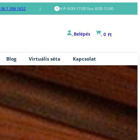
+36 1 306 1652
|
H-P: 8:00-17:00 Szo: 8:00-12:00
Belépés
0
Ft
Blog
Virtuális séta
Kapcsolat