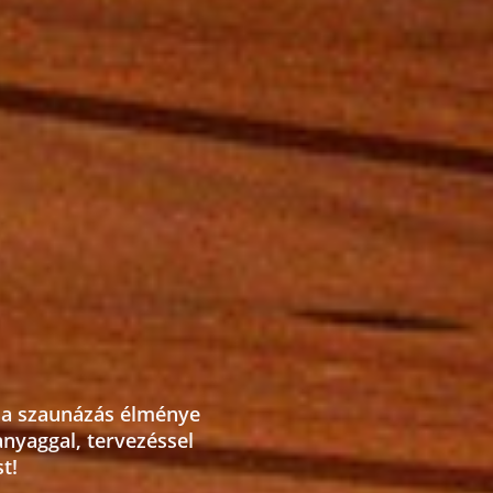
y a szaunázás élménye
nyaggal, tervezéssel
t!