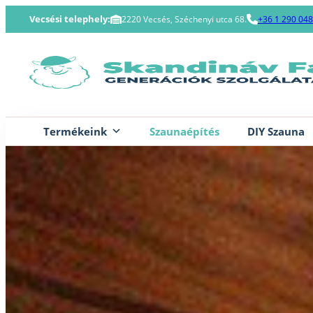
Skip
Vecsési telephely:
2220 Vecsés, Széchenyi utca 68.
+36 1 290 04
to
content
Termékeink
Szaunaépítés
DIY Szauna