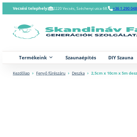
Skip
Vecsési telephely:
2220 Vecsés, Széchenyi utca 68.
+36 1 290 04
to
content
Termékeink
Szaunaépítés
DIY Szauna
Kezdőlap
›
Fenyő fűrészáru
›
Deszka
›
2,5cm x 10cm x 5m des