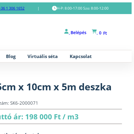
+36 1 306 1652
|
H-P: 8:00-17:00 Szo: 8:00-12:00
Belépés
0
Ft
Blog
Virtuális séta
Kapcsolat
5cm x 10cm x 5m deszka
szám:
SK6-2000071
ttó ár: 198 000 Ft / m3