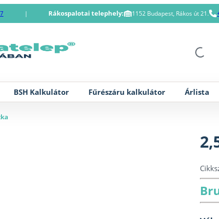
Rákospalotai telephely:
87
|
1152 Budapest, Rákos út 21.
BSH Kalkulátor
Fűrészáru kalkulátor
Árlista
zka
2,
Cikk
Bru