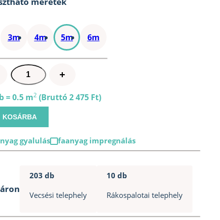
sztható méretek
3m
4m
5m
6m
2,5cm
+
x
10cm
2
b = 0.5 m
(Bruttó 2 475 Ft)
x
KOSÁRBA
5m
deszka
nyag gyalulás
faanyag impregnálás
mennyiség
203 db
10 db
táron
Vecsési telephely
Rákospalotai telephely