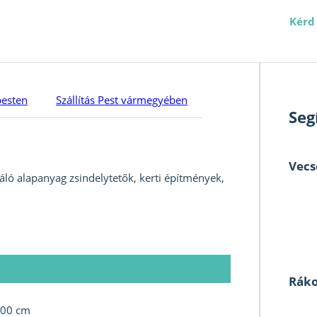
Kérd
pesten
Szállítás Pest vármegyében
Seg
Vecs
váló alapanyag zsindelytetők, kerti építmények,
Ráko
00 cm