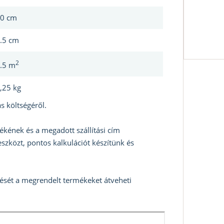
0 cm
.5 cm
2
.5 m
,25 kg
s költségéről.
ékének és a megadott szállítási cím
szközt, pontos kalkulációt készítünk és
zését a megrendelt termékeket átveheti