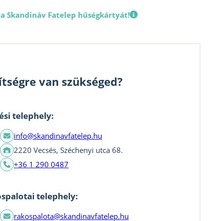
 a Skandináv Fatelep hűségkártyát!
ítségre van szükséged?
ési telephely:
info@skandinavfatelep.hu
2220 Vecsés, Széchenyi utca 68.
+36 1 290 0487
spalotai telephely:
rakospalota@skandinavfatelep.hu