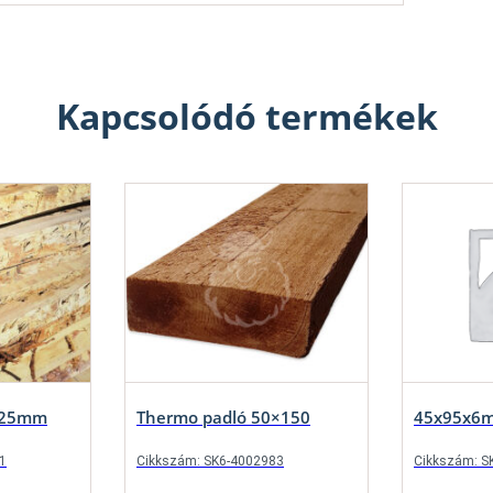
Kapcsolódó termékek
y 25mm
Thermo padló 50×150
45x95x6m 
1
Cikkszám: SK6-4002983
Cikkszám: S