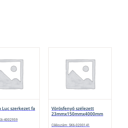
Luc szerkezet fa
Vörösfenyő szélezett
23mmx150mmx4000mm
K6-4002959
Cikkszám: SK6-0200141