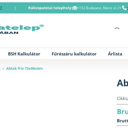
Rákospalotai telephely:
87
|
1152 Budapest, Rákos út 21.
BSH Kalkulátor
Fűrészáru kalkulátor
Árlista
z
›
Ablak fríz 72x86x6m
Ab
Cikk
Bru
Brutt