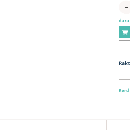
−
dara
Rak
Kérd