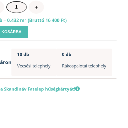
Ablak
+
fríz
72x86x6m
2
b = 0.432 m
(Bruttó 16 400 Ft)
mennyiség
KOSÁRBA
10 db
0 db
táron
Vecsési telephely
Rákospalotai telephely
 a Skandináv Fatelep hűségkártyát!