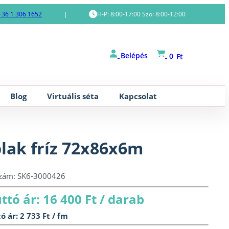
+36 1 306 1652
|
H-P: 8:00-17:00 Szo: 8:00-12:00
Belépés
0
Ft
Blog
Virtuális séta
Kapcsolat
lak fríz 72x86x6m
szám:
SK6-3000426
ttó ár: 16 400 Ft / darab
ó ár: 2 733 Ft / fm