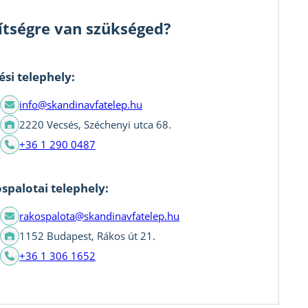
ítségre van szükséged?
ési telephely:
info@skandinavfatelep.hu
2220 Vecsés, Széchenyi utca 68.
+36 1 290 0487
spalotai telephely:
rakospalota@skandinavfatelep.hu
1152 Budapest, Rákos út 21.
+36 1 306 1652