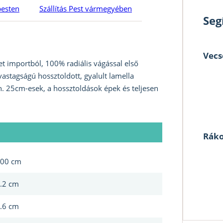
pesten
Szállítás Pest vármegyében
Seg
Vecs
 importból, 100% radiális vágással első
vastagságú hossztoldott, gyalult lamella
n. 25cm-esek, a hossztoldások épek és teljesen
Ráko
00 cm
.2 cm
.6 cm