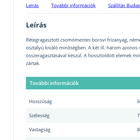
Leírás
További információk
Szállítás Buda
Leírás
Rétegragasztott csomómentes borovi frízanyag, német
osztályú kiváló minőségben. A két ill. három azonos 
összeragasztásával készül. A hossztoldott elemek mi
zártak.
További információk
Hosszúság
6
Szélesség
7
Vastagság
8