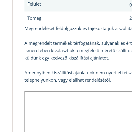
Felület
0
Tömeg
2
Megrendelését feldolgozzuk és tájékoztatjuk a szállítá
A megrendelt termékek térfogatának, súlyának és ért
ismeretében kiválasztjuk a megfelelő méretű szállítóe
küldünk egy kedvező kiszállítási ajánlatot.
Amennyiben kiszállítási ajánlatunk nem nyeri el tets
telephelyünkön, vagy elállhat rendelésétől.