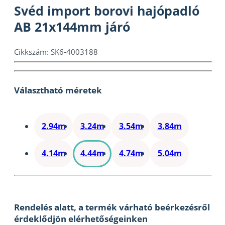
Svéd import borovi hajópadló
AB 21x144mm járó
Cikkszám:
SK6-4003188
Választható méretek
2.94m
3.24m
3.54m
3.84m
4.14m
4.44m
4.74m
5.04m
Rendelés alatt, a termék várható beérkezésről
érdeklődjön elérhetőségeinken