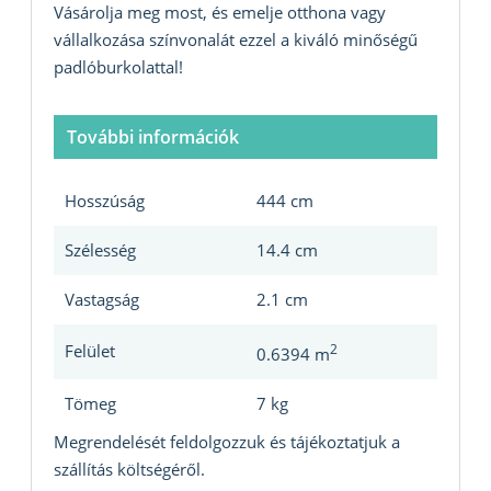
Vásárolja meg most, és emelje otthona vagy
vállalkozása színvonalát ezzel a kiváló minőségű
padlóburkolattal!
További információk
Hosszúság
444 cm
Szélesség
14.4 cm
Vastagság
2.1 cm
Felület
2
0.6394 m
Tömeg
7 kg
Megrendelését feldolgozzuk és tájékoztatjuk a
szállítás költségéről.