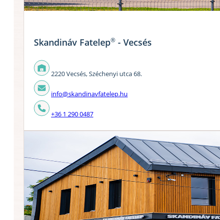
®
Skandináv Fatelep
- Vecsés
2220 Vecsés, Széchenyi utca 68.
info@skandinavfatelep.hu
+36 1 290 0487