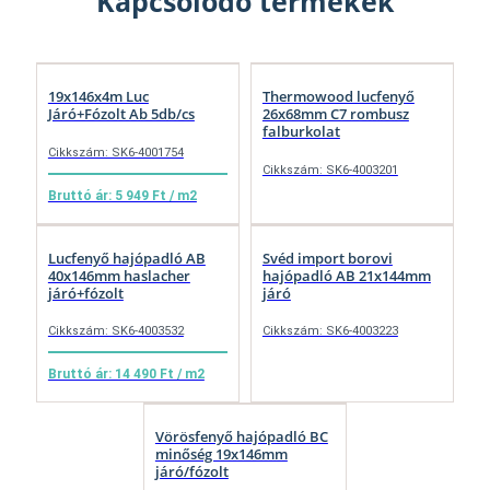
Kapcsolódó termékek
19x146x4m Luc
Thermowood lucfenyő
Járó+Fózolt Ab 5db/cs
26x68mm C7 rombusz
falburkolat
Cikkszám: SK6-4001754
Cikkszám: SK6-4003201
Bruttó ár: 5 949 Ft / m2
Lucfenyő hajópadló AB
Svéd import borovi
40x146mm haslacher
hajópadló AB 21x144mm
járó+fózolt
járó
Cikkszám: SK6-4003532
Cikkszám: SK6-4003223
Bruttó ár: 14 490 Ft / m2
Vörösfenyő hajópadló BC
minőség 19x146mm
járó/fózolt