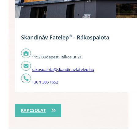
®
Skandináv Fatelep
- Rákospalota
1152 Budapest, Rákos út 21.
rakospalota@skandinavfatelep.hu
+36 1 306 1652
KAPCSOLAT