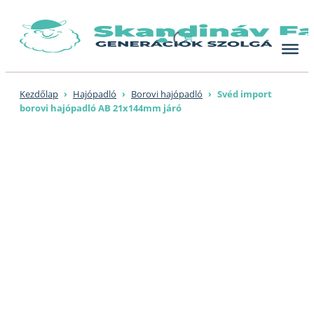
Skip
to
content
Kezdőlap
›
Hajópadló
›
Borovi hajópadló
›
Svéd import
borovi hajópadló AB 21x144mm járó