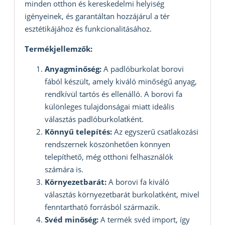
minden otthon és kereskedelmi helyiség
igényeinek, és garantáltan hozzájárul a tér
esztétikájához és funkcionalitásához.
Termékjellemzők:
Anyagminőség:
A padlóburkolat borovi
fából készült, amely kiváló minőségű anyag,
rendkívül tartós és ellenálló. A borovi fa
különleges tulajdonságai miatt ideális
választás padlóburkolatként.
Könnyű telepítés:
Az egyszerű csatlakozási
rendszernek köszönhetően könnyen
telepíthető, még otthoni felhasználók
számára is.
Környezetbarát:
A borovi fa kiváló
választás környezetbarát burkolatként, mivel
fenntartható forrásból származik.
Svéd minőség:
A termék svéd import, így