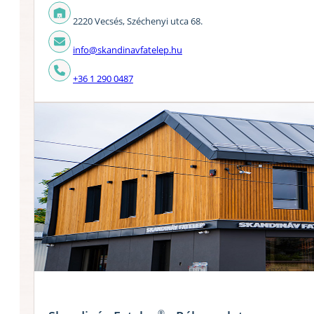
2220 Vecsés, Széchenyi utca 68.
info@skandinavfatelep.hu
+36 1 290 0487
®