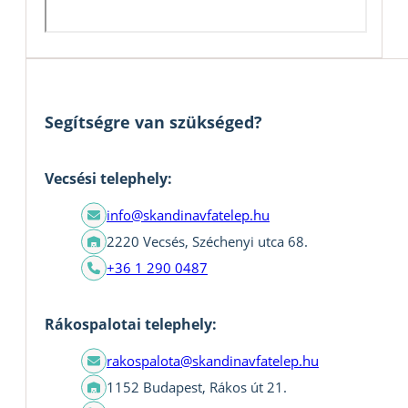
Segítségre van szükséged?
Vecsési telephely:
info@skandinavfatelep.hu
2220 Vecsés, Széchenyi utca 68.
+36 1 290 0487
Rákospalotai telephely:
rakospalota@skandinavfatelep.hu
1152 Budapest, Rákos út 21.