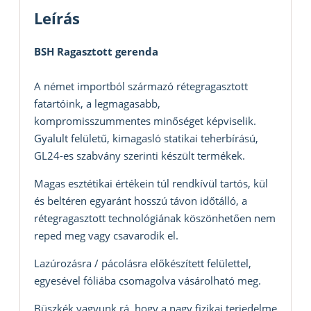
Leírás
BSH Ragasztott gerenda
A német importból származó rétegragasztott
fatartóink, a legmagasabb,
kompromisszummentes minőséget képviselik.
Gyalult felületű, kimagasló statikai teherbírású,
GL24-es szabvány szerinti készült termékek.
Magas esztétikai értékein túl rendkívül tartós, kül
és beltéren egyaránt hosszú távon időtálló, a
rétegragasztott technológiának köszönhetően nem
reped meg vagy csavarodik el.
Lazúrozásra / pácolásra előkészített felülettel,
egyesével fóliába csomagolva vásárolható meg.
Büszkék vagyunk rá, hogy a nagy fizikai terjedelme