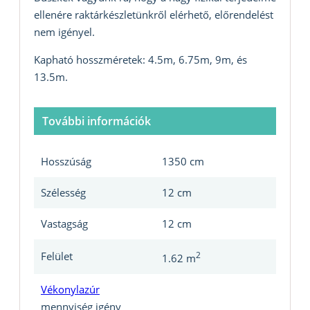
ellenére raktárkészletünkről elérhető, előrendelést
nem igényel.
Kapható hosszméretek: 4.5m, 6.75m, 9m, és
13.5m.
További információk
Hosszúság
1350 cm
Szélesség
12 cm
Vastagság
12 cm
Felület
2
1.62 m
Vékonylazúr
mennyiség igény