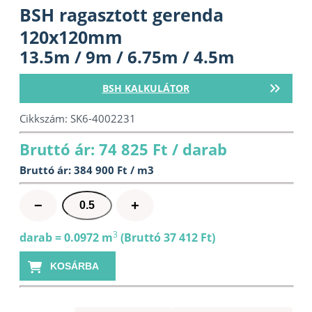
BSH ragasztott gerenda
120x120mm
13.5m / 9m / 6.75m / 4.5m
BSH KALKULÁTOR
Cikkszám:
SK6-4002231
Bruttó ár: 74 825 Ft / darab
Bruttó ár: 384 900 Ft / m3
BSH
−
+
ragasztott
gerenda
3
darab = 0.0972 m
(Bruttó 37 412 Ft)
120x120mm
KOSÁRBA
mennyiség