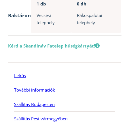
1 db
0 db
Raktáron
Vecsési
Rákospalotai
telephely
telephely
Kérd a Skandináv Fatelep hűségkártyát!
Leírás
További információk
Szállítás Budapesten
Szállítás Pest vármegyében