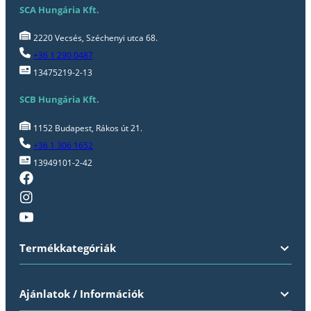
SCA Hungária Kft.
2220 Vecsés, Széchenyi utca 68.
+36 1 290 0487
13475219-2-13
SCB Hungária Kft.
1152 Budapest, Rákos út 21.
+36 1 306 1652
13949101-2-42
Termékkategóriák
Ajánlatok / Információk