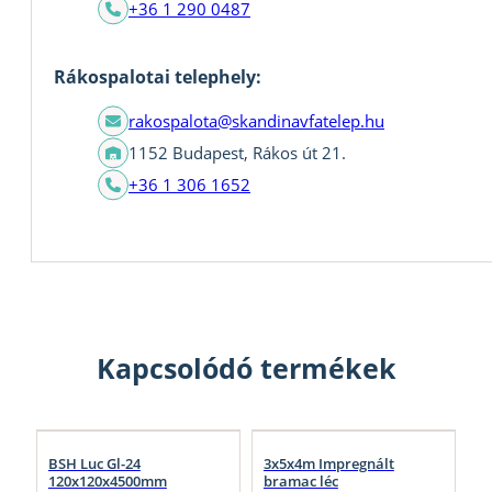
+36 1 290 0487
Rákospalotai telephely:
rakospalota@skandinavfatelep.hu
1152 Budapest, Rákos út 21.
+36 1 306 1652
Kapcsolódó termékek
BSH Luc Gl-24
3x5x4m Impregnált
120x120x4500mm
bramac léc