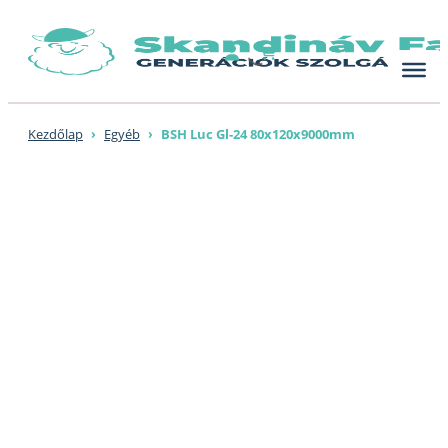
Skip
to
content
Kezdőlap
›
Egyéb
›
BSH Luc Gl-24 80x120x9000mm