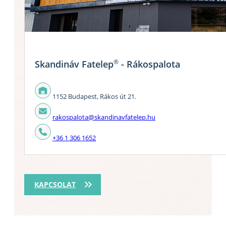
®
Skandináv Fatelep
- Rákospalota
1152 Budapest, Rákos út 21.
rakospalota@skandinavfatelep.hu
+36 1 306 1652
KAPCSOLAT