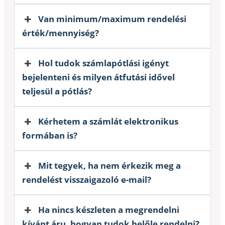
Van minimum/maximum rendelési
érték/mennyiség?
Hol tudok számlapótlási igényt
bejelenteni és milyen átfutási idővel
teljesül a pótlás?
Kérhetem a számlát elektronikus
formában is?
Mit tegyek, ha nem érkezik meg a
rendelést visszaigazoló e-mail?
Ha nincs készleten a megrendelni
kívánt áru, hogyan tudok belőle rendelni?