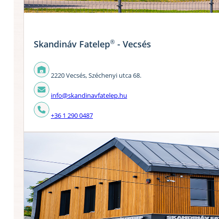
®
Skandináv Fatelep
- Vecsés
2220 Vecsés, Széchenyi utca 68.
info@skandinavfatelep.hu
+36 1 290 0487