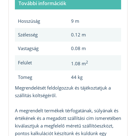
További információk
Hosszúság
9 m
Szélesség
0.12 m
Vastagság
0.08 m
Felület
2
1.08 m
Tömeg
44 kg
Megrendelését feldolgozzuk és tájékoztatjuk a
szállítás költségéről.
A megrendelt termékek térfogatának, súlyának és
értékének és a megadott szállítási cím ismeretében
kiválasztjuk a megfelelő méretű szállítóeszközt,
pontos kalkulációt készítünk és küldünk egy