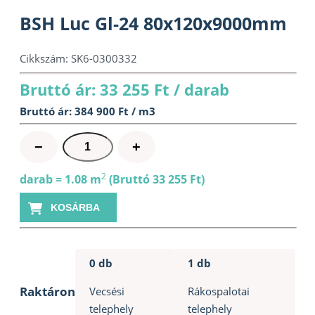
BSH Luc Gl-24 80x120x9000mm
Cikkszám:
SK6-0300332
Bruttó ár: 33 255 Ft / darab
Bruttó ár: 384 900 Ft / m3
BSH
−
+
Luc
Gl-
2
darab = 1.08 m
(Bruttó 33 255 Ft)
24
KOSÁRBA
80x120x9000mm
mennyiség
0 db
1 db
Raktáron
Vecsési
Rákospalotai
telephely
telephely