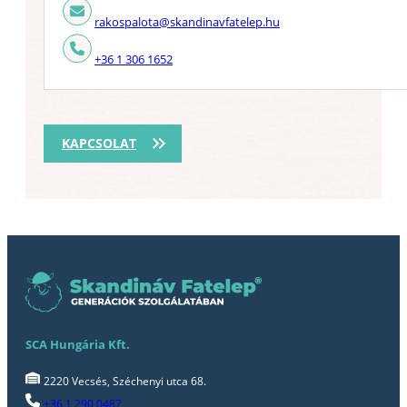
rakospalota@skandinavfatelep.hu
+36 1 306 1652
KAPCSOLAT
SCA Hungária Kft.
2220 Vecsés, Széchenyi utca 68.
+36 1 290 0487