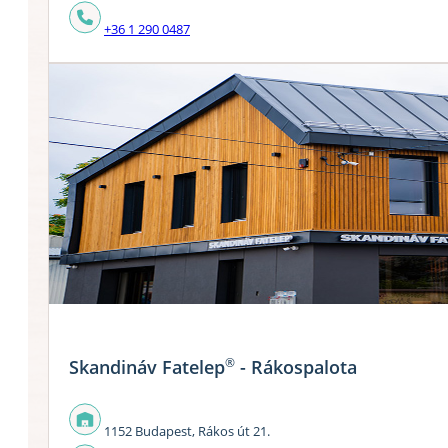
+36 1 290 0487
®
Skandináv Fatelep
- Rákospalota
1152 Budapest, Rákos út 21.