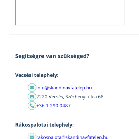
Segítségre van szükséged?
Vecsési telephely:
info@skandinavfatelep.hu
2220 Vecsés, Széchenyi utca 68.
+36 1 290 0487
Rákospalotai telephely:
rakospalota@skandinavfatelep.hu