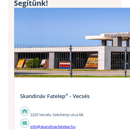
Segítünk!
®
Skandináv Fatelep
- Vecsés
2220 Vecsés, Széchenyi utca 68.
info@skandinavfatelep.hu