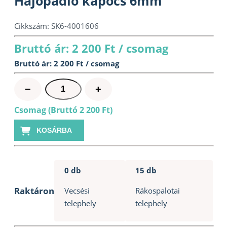
Hajópadló kapocs 6mm
Cikkszám:
SK6-4001606
Bruttó ár: 2 200 Ft / csomag
Bruttó ár: 2 200 Ft / csomag
Hajópadló
−
+
kapocs
Csomag (Bruttó 2 200 Ft)
6mm
mennyiség
KOSÁRBA
0 db
15 db
Raktáron
Vecsési
Rákospalotai
telephely
telephely