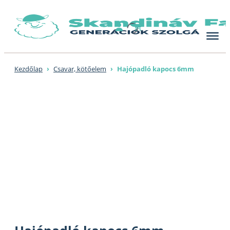
Skip
to
content
Kezdőlap
›
Csavar, kötőelem
›
Hajópadló kapocs 6mm