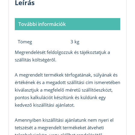
Leírás
További információk
Tömeg
3 kg
Megrendelését feldolgozzuk és tájékoztatjuk a
szállítás költségéről.
A megrendelt termékek térfogatának, súlyának és
értékének és a megadott szállítási cím ismeretében
kiválasztjuk a megfelelő méretű szállítóeszközt,
pontos kalkulációt készítünk és küldünk egy
kedvező kiszállítási ajánlatot.
Amennyiben kiszállítási ajánlatunk nem nyeri el
tetszését a megrendelt termékeket átveheti
telephelyünkön, vagy elállhat rendelésétől.