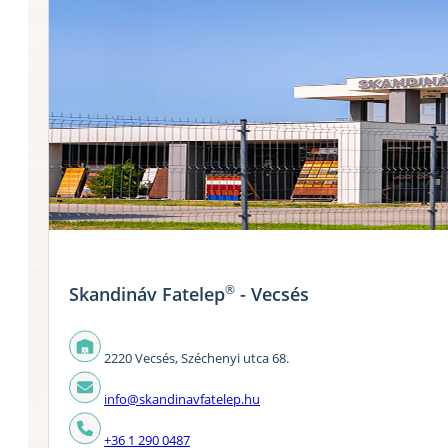
®
Skandináv Fatelep
- Vecsés
2220 Vecsés, Széchenyi utca 68.
info@skandinavfatelep.hu
+36 1 290 0487