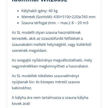
Kályhakő igény: 40 kg
Méretek (SzxHxM): 430×510(+220)x760 mm
Szauna térfogat (min. – max.): 8 – 20 m3
Az SL modellt olyan szauna használóknak
tervezték, akik az izzasztófürdő felfűtését a
szaunakabin melletti helyiségből, vagy kültérből
szeretnék megoldani.
Az üvegajtó nyílásiránya megváltoztatható, mely
nagymértékben megkönnyítheti a használatot.
Az SL modellek tökéletes szaunaélményt
nyújtanak kis- és közepes méretű szauna
kabinokhoz.
A kályha ára nem tartalmazza a szauna kályha
kövek árát!