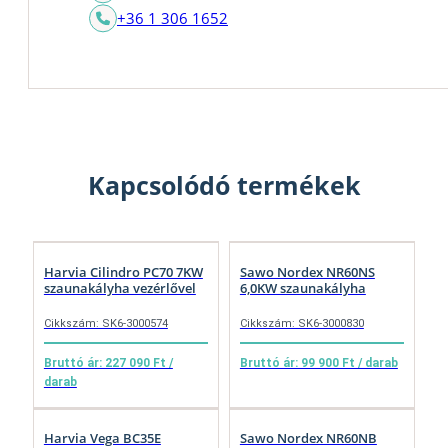
+36 1 306 1652
Kapcsolódó termékek
Harvia Cilindro PC70 7KW
Sawo Nordex NR60NS
szaunakályha vezérlővel
6,0KW szaunakályha
Cikkszám: SK6-3000574
Cikkszám: SK6-3000830
Bruttó ár: 227 090 Ft /
Bruttó ár: 99 900 Ft / darab
darab
Harvia Vega BC35E
Sawo Nordex NR60NB