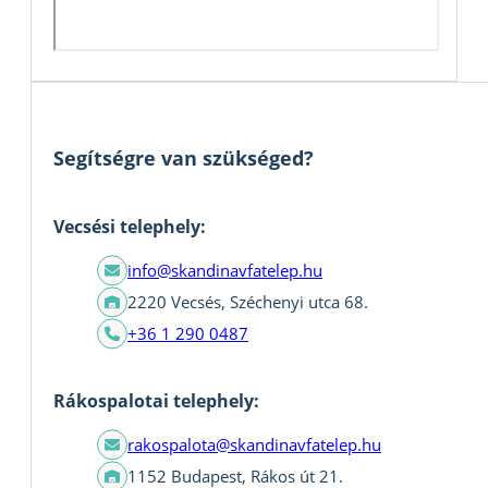
Segítségre van szükséged?
Vecsési telephely:
info@skandinavfatelep.hu
2220 Vecsés, Széchenyi utca 68.
+36 1 290 0487
Rákospalotai telephely:
rakospalota@skandinavfatelep.hu
1152 Budapest, Rákos út 21.