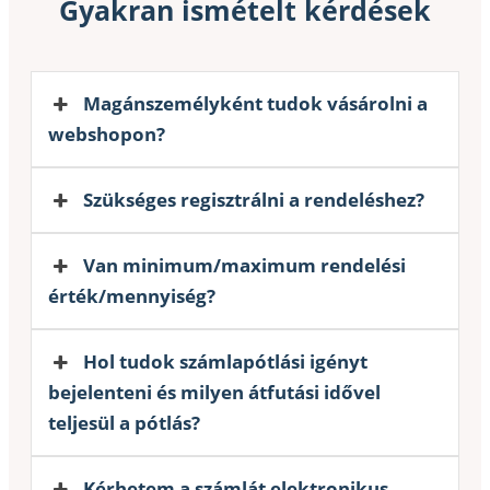
Gyakran ismételt kérdések
Magánszemélyként tudok vásárolni a
webshopon?
Szükséges regisztrálni a rendeléshez?
Van minimum/maximum rendelési
érték/mennyiség?
Hol tudok számlapótlási igényt
bejelenteni és milyen átfutási idővel
teljesül a pótlás?
Kérhetem a számlát elektronikus