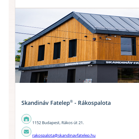
®
Skandináv Fatelep
- Rákospalota
1152 Budapest, Rákos út 21.
rakospalota@skandinavfatelep.hu