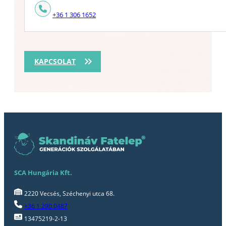
+36 1 306 1652
KAPCSOLAT
SCA Hungária Kft.
2220 Vecsés, Széchenyi utca 68.
+36 1 290 0487
13475219-2-13