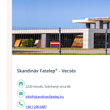
®
Skandináv Fatelep
- Vecsés
2220 Vecsés, Széchenyi utca 68.
info@skandinavfatelep.hu
+36 1 290 0487