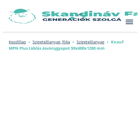
Skip
to
content
Kezdőlap
›
Szigetelőanyag, fólia
›
Szigetelőanyag
›
Knauf
MPN Plus táblás ásványgyapot 50x600x1200 mm