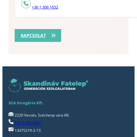
+36 1 306 1652
KAPCSOLAT
SCA Hungária Kft.
2220 Vecsés, Széchenyi utca 68.
+36 1 290 0487
13475219-2-13