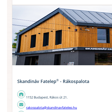
®
Skandináv Fatelep
- Rákospalota
1152 Budapest, Rákos út 21.
rakospalota@skandinavfatelep.hu