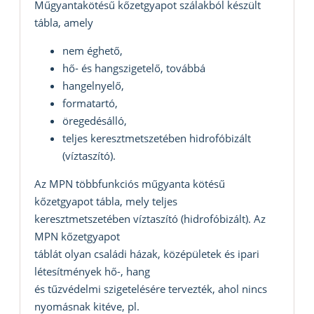
Műgyantakötésű kőzetgyapot szálakból készült
tábla, amely
nem éghető,
hő- és hangszigetelő, továbbá
hangelnyelő,
formatartó,
öregedésálló,
teljes keresztmetszetében hidrofóbizált
(víztaszító).
Az MPN többfunkciós műgyanta kötésű
kőzetgyapot tábla, mely teljes
keresztmetszetében víztaszító (hidrofóbizált). Az
MPN kőzetgyapot
táblát olyan családi házak, középületek és ipari
létesítmények hő-, hang
és tűzvédelmi szigetelésére tervezték, ahol nincs
nyomásnak kitéve, pl.