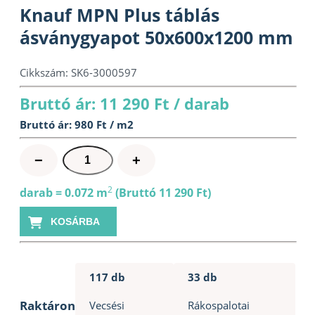
Knauf MPN Plus táblás
ásványgyapot 50x600x1200 mm
Cikkszám:
SK6-3000597
Bruttó ár: 11 290 Ft / darab
Bruttó ár: 980 Ft / m2
Knauf
−
+
MPN
Plus
2
darab = 0.072 m
(Bruttó 11 290 Ft)
táblás
KOSÁRBA
ásványgyapot
50x600x1200
mm
mennyiség
117 db
33 db
Raktáron
Vecsési
Rákospalotai