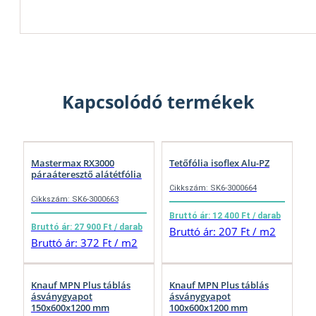
Kapcsolódó termékek
Mastermax RX3000
Tetőfólia isoflex Alu-PZ
páraáteresztő alátétfólia
Cikkszám: SK6-3000664
Cikkszám: SK6-3000663
Bruttó ár: 12 400 Ft / darab
Bruttó ár: 27 900 Ft / darab
Bruttó ár: 207 Ft / m2
Bruttó ár: 372 Ft / m2
Knauf MPN Plus táblás
Knauf MPN Plus táblás
ásványgyapot
ásványgyapot
150x600x1200 mm
100x600x1200 mm