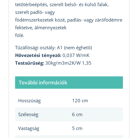
tetőtérbeépítés, szerelt belső- és külső falak,
szerelt padló- vagy
födémszerkezetek közé, padlás- vagy zárófödémre
fektetve, álmennyezetek
fölé.
Tűzállósági osztály: A1 (nem éghető)
Hővezetési tényező:
0,037 W/mK
Testsűrűség:
30kg/m3m2K/W 1,35
További információk
Hosszúság
120 cm
Szélesség
6 cm
Vastagság
5 cm