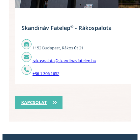
®
Skandináv Fatelep
- Rákospalota
1152 Budapest, Rákos út 21.
rakospalota@skandinavfatelep.hu
+36 1 306 1652
KAPCSOLAT