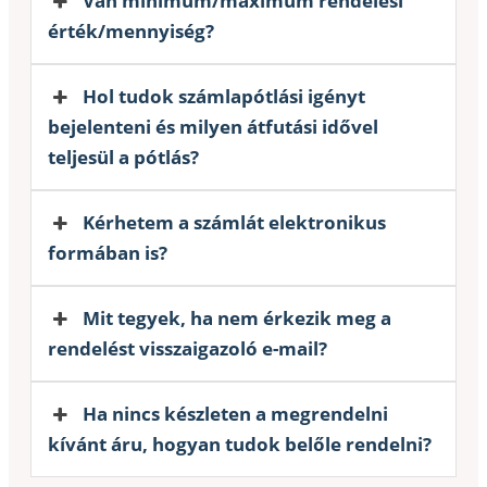
Van minimum/maximum rendelési
érték/mennyiség?
Hol tudok számlapótlási igényt
bejelenteni és milyen átfutási idővel
teljesül a pótlás?
Kérhetem a számlát elektronikus
formában is?
Mit tegyek, ha nem érkezik meg a
rendelést visszaigazoló e-mail?
Ha nincs készleten a megrendelni
kívánt áru, hogyan tudok belőle rendelni?