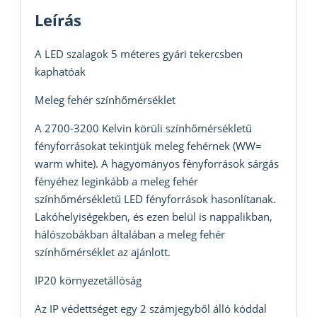
Leírás
A LED szalagok 5 méteres gyári tekercsben
kaphatóak
Meleg fehér színhőmérséklet
A 2700-3200 Kelvin körüli színhőmérsékletű
fényforrásokat tekintjük meleg fehérnek (WW=
warm white). A hagyományos fényforrások sárgás
fényéhez leginkább a meleg fehér
színhőmérsékletű LED fényforrások hasonlítanak.
Lakóhelyiségekben, és ezen belül is nappalikban,
hálószobákban általában a meleg fehér
színhőmérséklet az ajánlott.
IP20 környezetállóság
Az IP védettséget egy 2 számjegyből álló kóddal