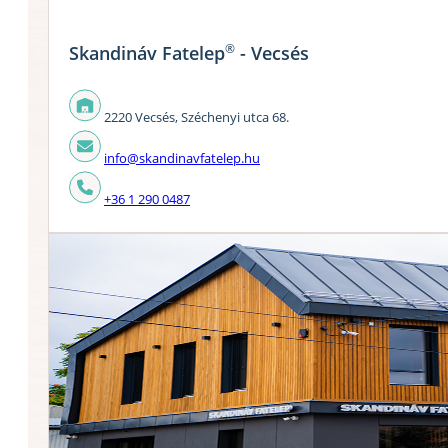
®
Skandináv Fatelep
- Vecsés
2220 Vecsés, Széchenyi utca 68.
info@skandinavfatelep.hu
+36 1 290 0487