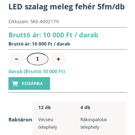
LED szalag meleg fehér 5fm/db
Cikkszám:
SK6-4002179
Bruttó ár: 10 000 Ft / darab
Bruttó ár: 10 000 Ft / darab
LED
−
+
szalag
darab (Bruttó 10 000 Ft)
meleg
fehér
KOSÁRBA
5fm/db
mennyiség
12 db
4 db
Raktáron
Vecsési
Rákospalotai
telephely
telephely