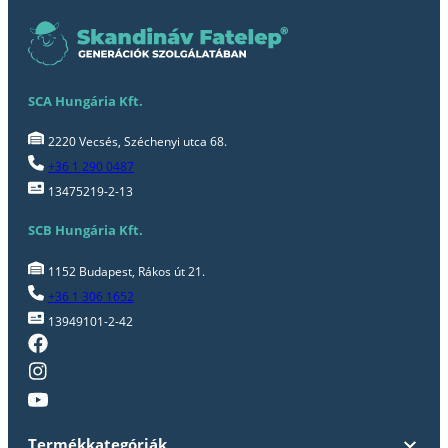
SCA Hungária Kft.
2220 Vecsés, Széchenyi utca 68.
+36 1 290 0487
13475219-2-13
SCB Hungária Kft.
1152 Budapest, Rákos út 21.
+36 1 306 1652
13949101-2-42
Termékkategóriák