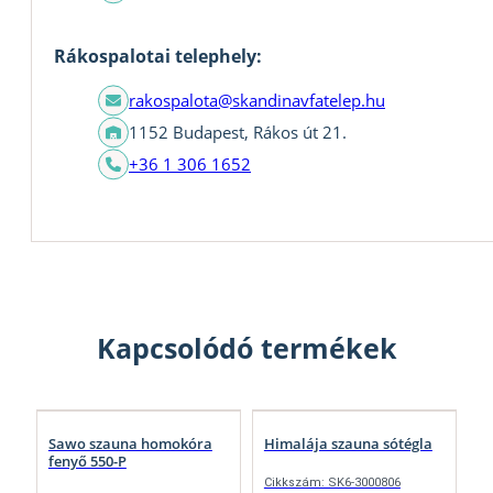
Rákospalotai telephely:
rakospalota@skandinavfatelep.hu
1152 Budapest, Rákos út 21.
+36 1 306 1652
Kapcsolódó termékek
Sawo szauna homokóra
Himalája szauna sótégla
fenyő 550-P
Cikkszám: SK6-3000806