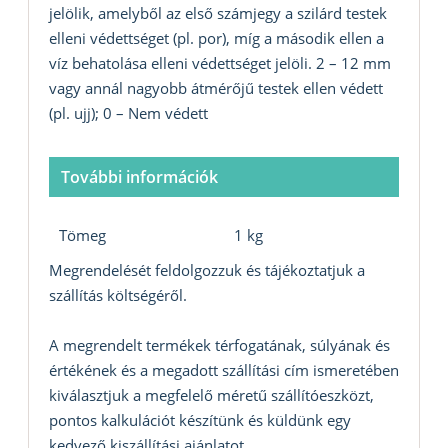
jelölik, amelyből az első számjegy a szilárd testek
elleni védettséget (pl. por), míg a második ellen a
víz behatolása elleni védettséget jelöli. 2 – 12 mm
vagy annál nagyobb átmérőjű testek ellen védett
(pl. ujj); 0 – Nem védett
További információk
Tömeg
1 kg
Megrendelését feldolgozzuk és tájékoztatjuk a
szállítás költségéről.
A megrendelt termékek térfogatának, súlyának és
értékének és a megadott szállítási cím ismeretében
kiválasztjuk a megfelelő méretű szállítóeszközt,
pontos kalkulációt készítünk és küldünk egy
kedvező kiszállítási ajánlatot.