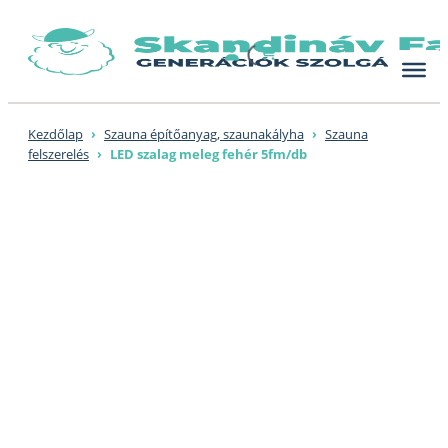
Skip
to
content
Kezdőlap
›
Szauna építőanyag, szaunakályha
›
Szauna
felszerelés
›
LED szalag meleg fehér 5fm/db