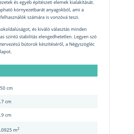
ezetek és egyéb építészeti elemek kialakítását.
pható környezetbarát anyagokból, ami a
t felhasználók számára is vonzóvá teszi.
 sokoldalúságot, és kiváló választás minden
as szintű stabilitás elengedhetetlen. Legyen szó
i tervezésű bútorok készítéséről, a Négyszögléc
lapot.
50 cm
.7 cm
.9 cm
2
.0925 m