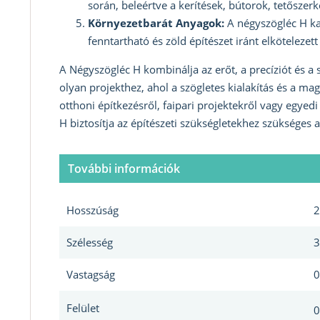
során, beleértve a kerítések, bútorok, tetőszerk
Környezetbarát Anyagok:
A négyszögléc H ka
fenntartható és zöld építészet iránt elkötelezet
A Négyszögléc H kombinálja az erőt, a precíziót és a
olyan projekthez, ahol a szögletes kialakítás és a mag
otthoni építkezésről, faipari projektekről vagy egyed
H biztosítja az építészeti szükségletekhez szükséges a
További információk
Hosszúság
2
Szélesség
3
Vastagság
0
Felület
0