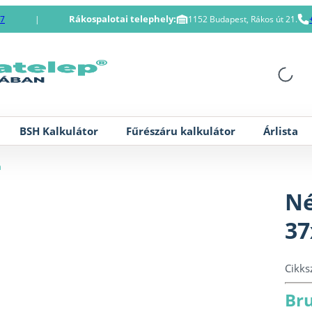
Rákospalotai telephely:
87
|
1152 Budapest, Rákos út 21.
BSH Kalkulátor
Fűrészáru kalkulátor
Árlista
m
Né
3
Cikk
Bru