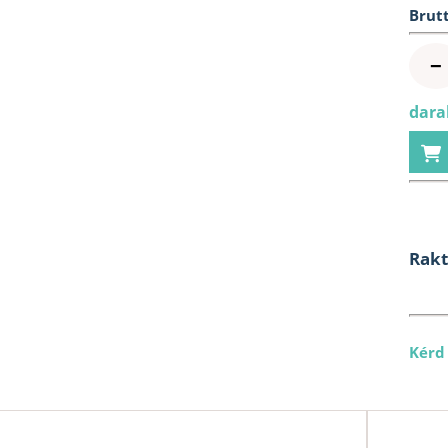
Brutt
−
dara
Rak
Kérd