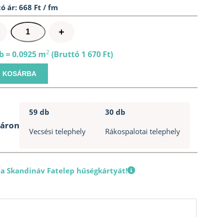
ó ár: 668 Ft / fm
Négyszögléc
+
H
37x9x2500mm
2
b = 0.0925 m
(Bruttó 1 670 Ft)
mennyiség
KOSÁRBA
59 db
30 db
táron
Vecsési telephely
Rákospalotai telephely
 a Skandináv Fatelep hűségkártyát!