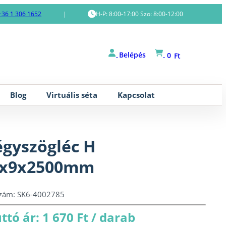
+36 1 306 1652
|
H-P: 8:00-17:00 Szo: 8:00-12:00
Belépés
0
Ft
Blog
Virtuális séta
Kapcsolat
gyszögléc H
7x9x2500mm
szám:
SK6-4002785
ttó ár: 1 670 Ft / darab