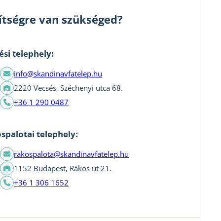
ítségre van szükséged?
ési telephely:
info@skandinavfatelep.hu
2220 Vecsés, Széchenyi utca 68.
+36 1 290 0487
spalotai telephely:
rakospalota@skandinavfatelep.hu
1152 Budapest, Rákos út 21.
+36 1 306 1652