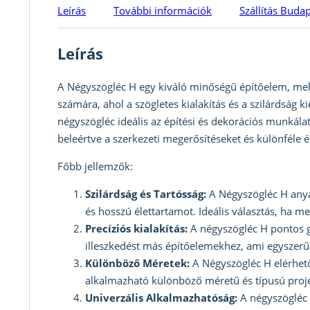
Leírás
További információk
Szállítás Buda
Leírás
A Négyszögléc H egy kiváló minőségű építőelem, mely
számára, ahol a szögletes kialakítás és a szilárdság
négyszögléc ideális az építési és dekorációs munkála
beleértve a szerkezeti megerősítéseket és különféle ép
Főbb jellemzők:
Szilárdság és Tartósság:
A Négyszögléc H anyag
és hosszú élettartamot. Ideális választás, ha m
Precíziós kialakítás:
A négyszögléc H pontos g
illeszkedést más építőelemekhez, ami egyszerű 
Különböző Méretek:
A Négyszögléc H elérhet
alkalmazható különböző méretű és típusú proj
Univerzális Alkalmazhatóság:
A négyszögléc 