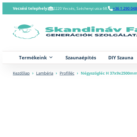
Skip
Vecsési telephely:
2220 Vecsés, Széchenyi utca 68.
+36 1 290 04
to
content
Termékeink
Szaunaépítés
DIY Szauna
Kezdőlap
›
Lambéria
›
Profilléc
›
Négyszögléc H 37x9x2500m