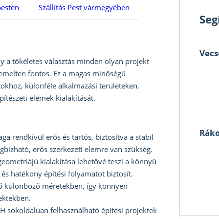
pesten
Szállítás Pest vármegyében
Seg
Vecs
 a tökéletes választás minden olyan projekt
 kiemelten fontos. Ez a magas minőségű
tokhoz, különféle alkalmazási területeken,
ítészeti elemek kialakítását.
Ráko
a rendkívül erős és tartós, biztosítva a stabil
egbízható, erős szerkezeti elemre van szükség.
eometriájú kialakítása lehetővé teszi a könnyű
és hatékony építési folyamatot biztosít.
ő különböző méretekben, így könnyen
ektekben.
H sokoldalúan felhasználható építési projektek