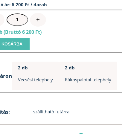
ó ár: 6 200 Ft / darab
Oszloptalp
+
állítható
 (Bruttó 6 200 Ft)
80-
150
KOSÁRBA
talpas
mennyiség
2 db
2 db
táron
Vecsési telephely
Rákospalotai telephely
ítás:
szállítható futárral