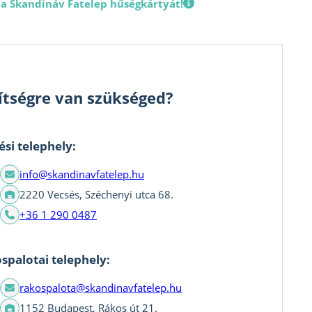
 a Skandináv Fatelep hűségkártyát!
ítségre van szükséged?
ési telephely:
info@skandinavfatelep.hu
2220 Vecsés, Széchenyi utca 68.
+36 1 290 0487
spalotai telephely:
rakospalota@skandinavfatelep.hu
1152 Budapest, Rákos út 21.