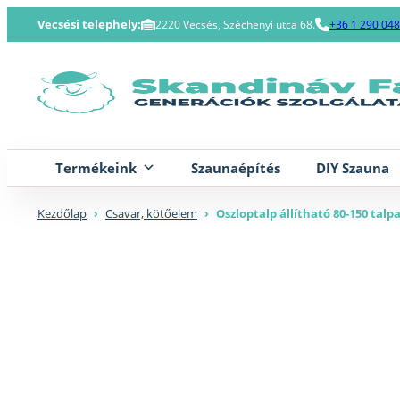
Skip
Vecsési telephely:
2220 Vecsés, Széchenyi utca 68.
+36 1 290 04
to
content
Termékeink
Szaunaépítés
DIY Szauna
Kezdőlap
›
Csavar, kötőelem
›
Oszloptalp állítható 80-150 talp