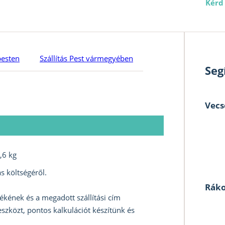
Kérd
pesten
Szállítás Pest vármegyében
Seg
Vecs
,6 kg
s költségéről.
Ráko
ékének és a megadott szállítási cím
szközt, pontos kalkulációt készítünk és