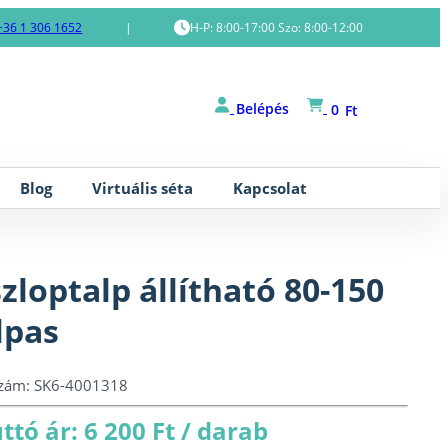
+36 1 306 1652
|
H-P: 8:00-17:00 Szo: 8:00-12:00
Belépés
0
Ft
Blog
Virtuális séta
Kapcsolat
zloptalp állítható 80-150
lpas
szám:
SK6-4001318
ttó ár: 6 200 Ft / darab