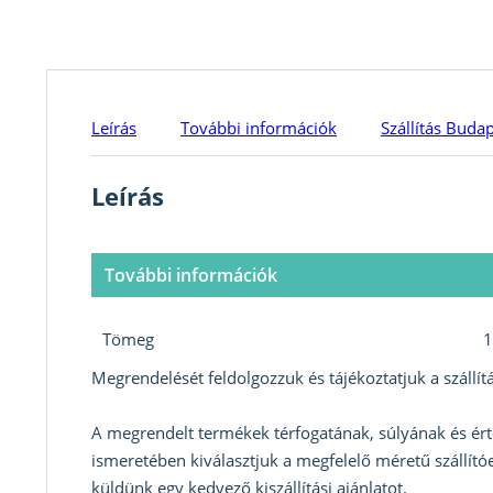
Leírás
További információk
Szállítás Buda
Leírás
További információk
Tömeg
1
Megrendelését feldolgozzuk és tájékoztatjuk a szállítá
A megrendelt termékek térfogatának, súlyának és ért
ismeretében kiválasztjuk a megfelelő méretű szállítóe
küldünk egy kedvező kiszállítási ajánlatot.