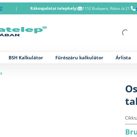
Rákospalotai telephely:
87
|
1152 Budapest, Rákos út 21.
BSH Kalkulátor
Fűrészáru kalkulátor
Árlista
as
Os
ta
Cikk
Bru