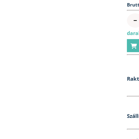
Brutt
−
darab
Rak
Száll