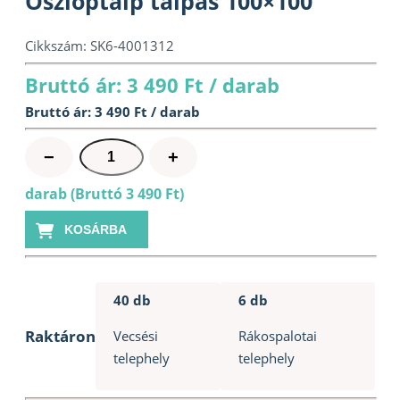
Oszloptalp talpas 100×100
Cikkszám:
SK6-4001312
Bruttó ár: 3 490 Ft / darab
Bruttó ár: 3 490 Ft / darab
Oszloptalp
−
+
talpas
darab (Bruttó 3 490 Ft)
100x100
mennyiség
KOSÁRBA
40 db
6 db
Raktáron
Vecsési
Rákospalotai
telephely
telephely