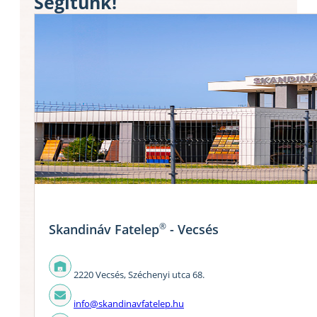
Segítünk!
®
Skandináv Fatelep
- Vecsés
2220 Vecsés, Széchenyi utca 68.
info@skandinavfatelep.hu