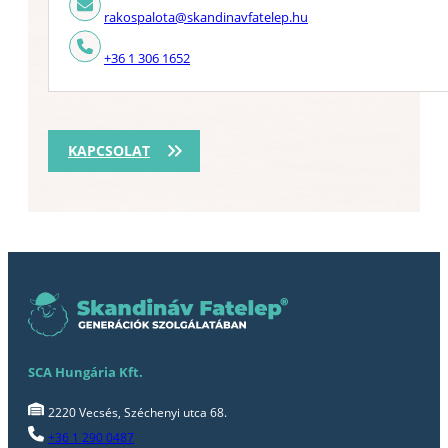
rakospalota@skandinavfatelep.hu
+36 1 306 1652
KAPCSOLAT
SCA Hungária Kft.
2220 Vecsés, Széchenyi utca 68.
+36 1 290 0487