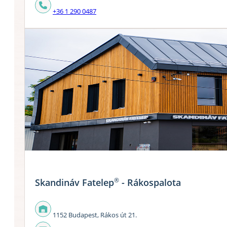
+36 1 290 0487
®
Skandináv Fatelep
- Rákospalota
1152 Budapest, Rákos út 21.