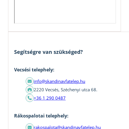
Segítségre van szükséged?
Vecsési telephely:
info@skandinavfatelep.hu
2220 Vecsés, Széchenyi utca 68.
+36 1 290 0487
Rákospalotai telephely:
rakospalota@skandinavfatelep.hu