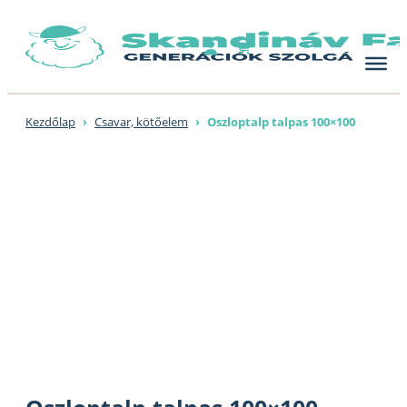
Skip
to
content
Kezdőlap
›
Csavar, kötőelem
›
Oszloptalp talpas 100×100