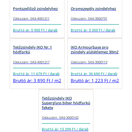
Pontszellőző zsindelyhez
Oromszegély zsindelyhez
Cikkszám: SK6-4001211
Cikkszám: SK6-3000791
Bruttó ár: 5 900 Ft / darab
Bruttó ár: 3 300 Ft / darab
Tetőzsindely IKO Nr.1
IKO Armourbase pro
hódfarkú
zsindely alátétlemez 30m2
Cikkszám: SK6-4001217
Cikkszám: SK6-3000113
Bruttó ár: 11 670 Ft / darab
Bruttó ár: 36 690 Ft / darab
Bruttó ár: 3 890 Ft / m2
Bruttó ár: 1 223 Ft / m2
Tetőzsindely IKO
Superglass biber hódfarkú
fekete
Cikkszám: SK6-3000102
Bruttó ár: 15 299 Ft / darab