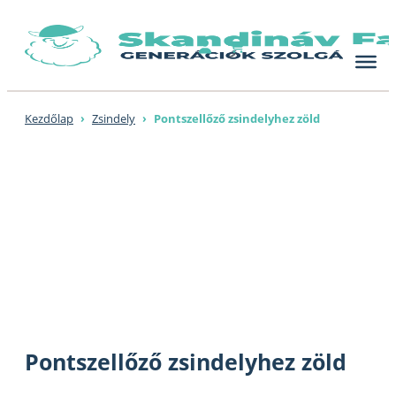
Skip
to
content
Kezdőlap
›
Zsindely
›
Pontszellőző zsindelyhez zöld
Pontszellőző zsindelyhez zöld