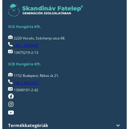
SCA Hungária Kft.
2220 Vecsés, Széchenyi utca 68.
+36 1 290 0487
13475219-2-13
SCB Hungária Kft.
1152 Budapest, Rákos út 21.
+36 1 306 1652
13949101-2-42
Termékkategóriák