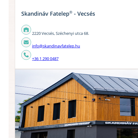
®
Skandináv Fatelep
- Vecsés
2220 Vecsés, Széchenyi utca 68.
info@skandinavfatelep.hu
+36 1 290 0487