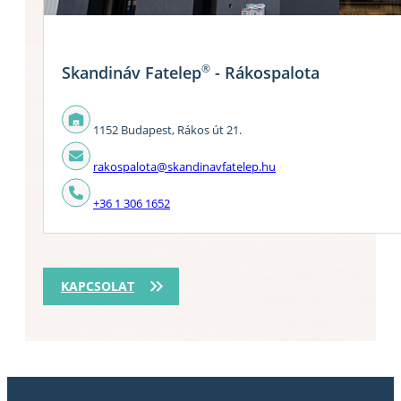
®
Skandináv Fatelep
- Rákospalota
1152 Budapest, Rákos út 21.
rakospalota@skandinavfatelep.hu
+36 1 306 1652
KAPCSOLAT