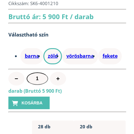
Cikkszám:
SK6-4001210
Bruttó ár: 5 900 Ft / darab
Választható szín
barna
zöld
vörösbarna
fekete
Pontszellőző
−
+
zsindelyhez
darab (Bruttó 5 900 Ft)
zöld
mennyiség
KOSÁRBA
28 db
20 db