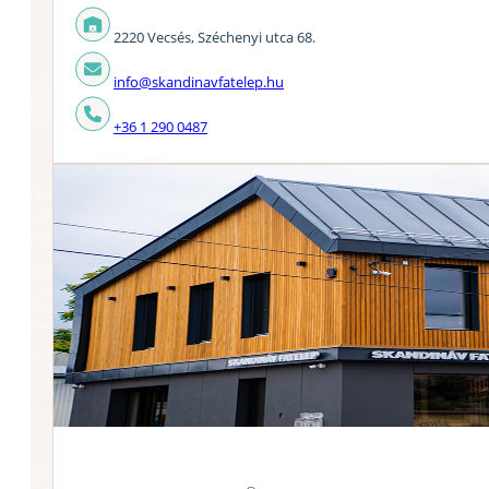
2220 Vecsés, Széchenyi utca 68.
info@skandinavfatelep.hu
+36 1 290 0487