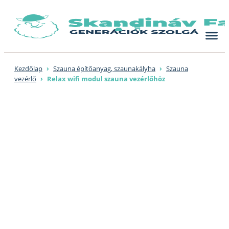
Skip
to
content
Kezdőlap
›
Szauna építőanyag, szaunakályha
›
Szauna
vezérlő
›
Relax wifi modul szauna vezérlőhöz