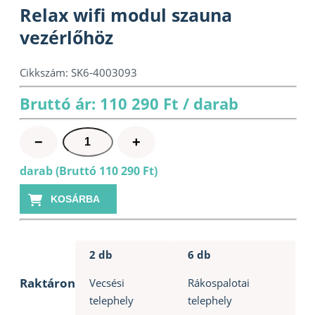
Relax wifi modul szauna
vezérlőhöz
Cikkszám:
SK6-4003093
Bruttó ár: 110 290 Ft / darab
Relax
−
+
wifi
darab (Bruttó 110 290 Ft)
modul
szauna
KOSÁRBA
vezérlőhöz
mennyiség
2 db
6 db
Raktáron
Vecsési
Rákospalotai
telephely
telephely