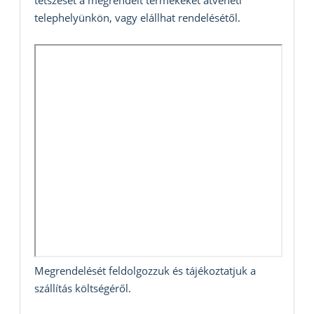
tetszését a megrendelt termékeket átveheti
telephelyünkön, vagy elállhat rendelésétől.
Megrendelését feldolgozzuk és tájékoztatjuk a
szállítás költségéről.