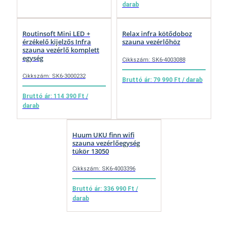
darab
Routinsoft Mini LED +
Relax infra kötődoboz
érzékelő kijelzős Infra
szauna vezérlőhöz
szauna vezérlő komplett
egység
Cikkszám: SK6-4003088
Cikkszám: SK6-3000232
Bruttó ár: 79 990 Ft / darab
Bruttó ár: 114 390 Ft /
darab
Huum UKU finn wifi
szauna vezérlőegység
tükör 13050
Cikkszám: SK6-4003396
Bruttó ár: 336 990 Ft /
darab