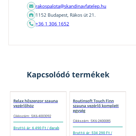
rakospalota@skandinavfatelep.hu
1152 Budapest, Rákos út 21.
+36 1 306 1652
Kapcsolódó termékek
Relax hőszenzor szauna
Routinsoft Touch Finn
vezérlőhöz
szauna vezérlő komplett
egység
Cikkszám: SK6-4003092
Cikkszám: SK6-2400085
Bruttó ár: 6 490 Ft / darab
Bruttó ár: 534 290 Ft /