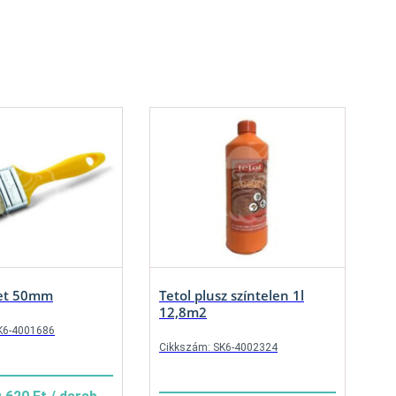
set 50mm
Tetol plusz színtelen 1l
12,8m2
K6-4001686
Cikkszám: SK6-4002324