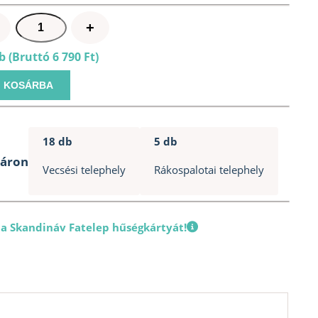
Remmers
+
faápoló
 (Bruttó 6 790 Ft)
olaj
-
KOSÁRBA
Bankirai
-
0,75
18 db
5 db
L
táron
mennyiség
Vecsési telephely
Rákospalotai telephely
 a Skandináv Fatelep hűségkártyát!