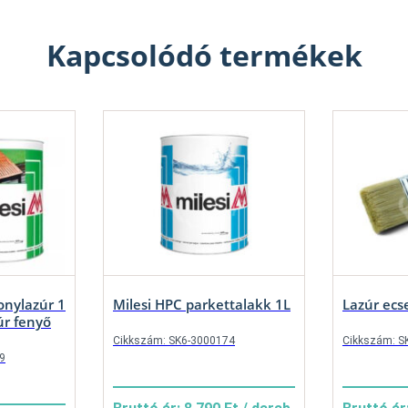
Kapcsolódó termékek
konylazúr 1
Milesi HPC parkettalakk 1L
Lazúr ec
úr fenyő
Cikkszám: SK6-3000174
Cikkszám: S
9