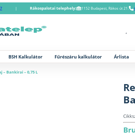
Rákospalotai telephely:
87
|
1152 Budapest, Rákos út 21.
BSH Kalkulátor
Fűrészáru kalkulátor
Árlista
 – Bankirai – 0,75 L
Re
Ba
Cikk
Bru