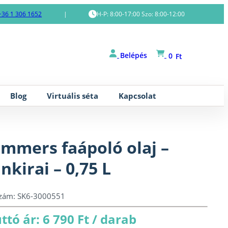
+36 1 306 1652
|
H-P: 8:00-17:00 Szo: 8:00-12:00
Belépés
0
Ft
Blog
Virtuális séta
Kapcsolat
mmers faápoló olaj –
nkirai – 0,75 L
szám:
SK6-3000551
ttó ár: 6 790 Ft / darab