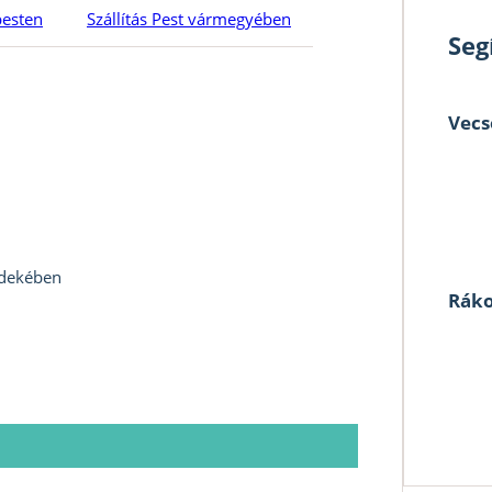
pesten
Szállítás Pest vármegyében
Seg
Vecs
rdekében
Ráko