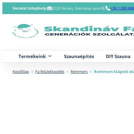
Skip
Vecsési telephely:
2220 Vecsés, Széchenyi utca 68.
+36 1 290 04
to
content
Termékeink
Szaunaépítés
DIY Szauna
Kezdőlap
›
Fa felületkezelés
›
Remmers
›
Remmers faápoló olaj