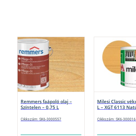
Remmers faápoló olaj –
Milesi Classic vé
Színtelen – 0,75 L
L – XGT 6113 Nat
Cikkszám: SK6-3000557
Cikkszám: SK6-300016