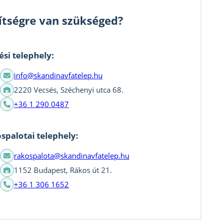
ítségre van szükséged?
ési telephely:
info@skandinavfatelep.hu
2220 Vecsés, Széchenyi utca 68.
+36 1 290 0487
spalotai telephely:
rakospalota@skandinavfatelep.hu
1152 Budapest, Rákos út 21.
+36 1 306 1652