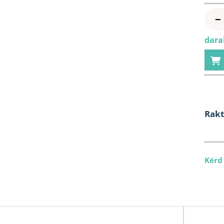
−
darab
Rak
Kérd