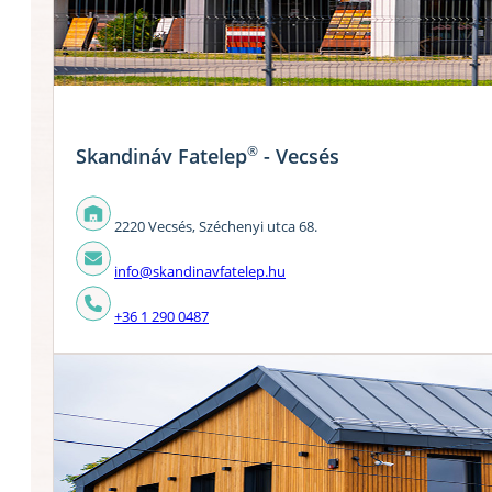
®
Skandináv Fatelep
- Vecsés
2220 Vecsés, Széchenyi utca 68.
info@skandinavfatelep.hu
+36 1 290 0487