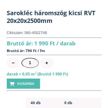
Sarokléc háromszög kicsi RVT
20x20x2500mm
Cikkszám:
SK6-4002748
Bruttó ár: 1 990 Ft / darab
Bruttó ár: 796 Ft / fm
Sarokléc
−
+
háromszög
kicsi
2
darab = 0.05 m
(Bruttó 1 990 Ft)
RVT
KOSÁRBA
20x20x2500mm
mennyiség
40 db
0 db