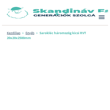
Skip
to
content
Kezdőlap
›
Egyéb
›
Sarokléc háromszög kicsi RVT
20x20x2500mm