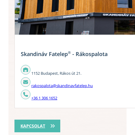
®
Skandináv Fatelep
- Rákospalota
1152 Budapest, Rákos út 21.
rakospalota@skandinavfatelep.hu
+36 1 306 1652
KAPCSOLAT