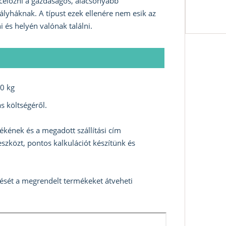
célozni a gazdaságos, alacsonyabb
ályháknak. A típust ezek ellenére nem esik az
 és helyén valónak találni.
0 kg
s költségéről.
ékének és a megadott szállítási cím
szközt, pontos kalkulációt készítünk és
zését a megrendelt termékeket átveheti