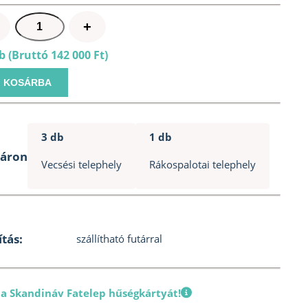
Sawo
+
Nordex
b (Bruttó 142 000 Ft)
NR45NB
4,5KW
KOSÁRBA
szaunakályha
mennyiség
3 db
1 db
táron
Vecsési telephely
Rákospalotai telephely
ítás:
szállítható futárral
 a Skandináv Fatelep hűségkártyát!