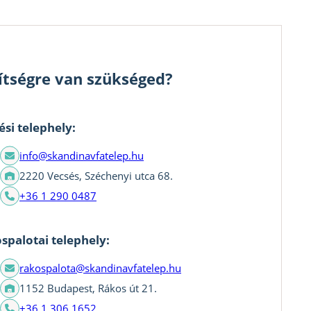
ítségre van szükséged?
ési telephely:
info@skandinavfatelep.hu
2220 Vecsés, Széchenyi utca 68.
+36 1 290 0487
spalotai telephely:
rakospalota@skandinavfatelep.hu
1152 Budapest, Rákos út 21.
+36 1 306 1652