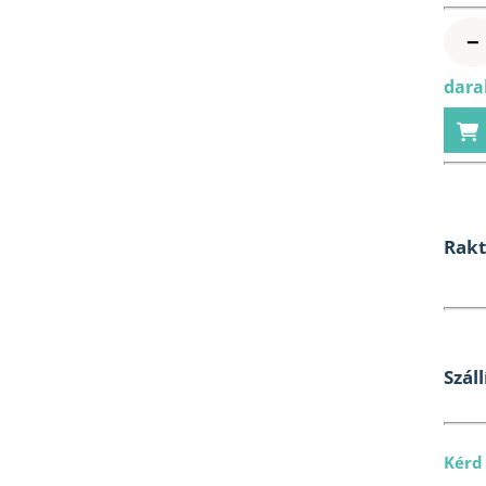
−
dara
Rak
Száll
Kérd