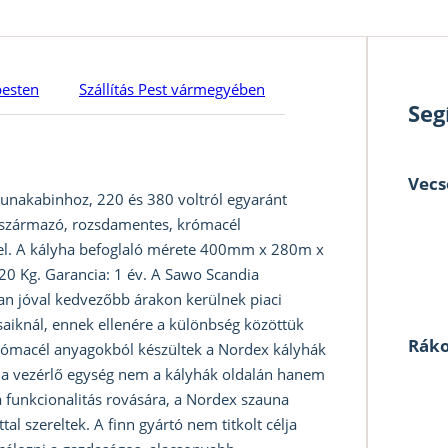
pesten
Szállítás Pest vármegyében
Seg
Vecs
unakabinhoz, 220 és 380 voltról egyaránt
 származó, rozsdamentes, krómacél
sel. A kályha befoglaló mérete 400mm x 280m x
0 Kg. Garancia: 1 év. A Sawo Scandia
yan jóval kedvezőbb árakon kerülnek piaci
aiknál, ennek ellenére a különbség közöttük
Ráko
 krómacél anyagokból készültek a Nordex kályhák
e, a vezérlő egység nem a kályhák oldalán hanem
a funkcionalitás rovására, a Nordex szauna
l szereltek. A finn gyártó nem titkolt célja