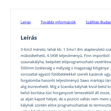
Leírás
További információk
Szállítás Buda
Leírás
3-6m3 méretű, tehát kb. 1.5mx1.8m alapterületű sza
működtethető, 4.5KW teljesítményű, Finn importból
szaunakályha, beépített előprogramozható vezérlés
500mm (szélesség x mélység x magasság) Kőigénye: 2
sorozattal egyező fűtőbetétekkel szerelt kazánok ug
forgalomba hasonló teljesítményű Sawo márkájú társ
alig észrevehető. Míg a Scandia kályhák kívül-belül
belső borítása tűzi horganyzott lemezekből áll össz
az alján kapott helyet, de a pozíció váltás nem ment 
kályhák szintén előre programozhatóak és termosztátta