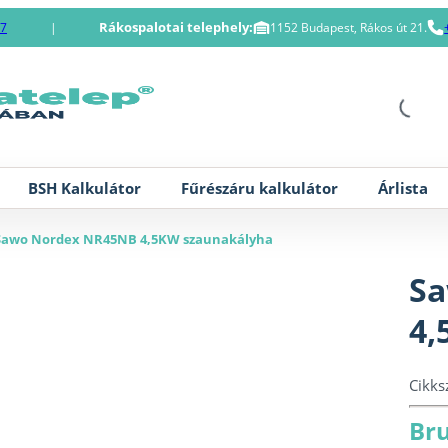
Rákospalotai telephely:
87
|
1152 Budapest, Rákos út 21.
BSH Kalkulátor
Fűrészáru kalkulátor
Árlista
Sawo Nordex NR45NB 4,5KW szaunakályha
Sa
4,
Cikk
Bru