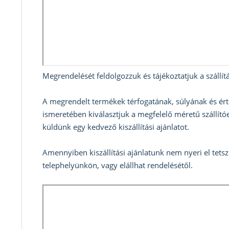
Megrendelését feldolgozzuk és tájékoztatjuk a szállítá
A megrendelt termékek térfogatának, súlyának és ért
ismeretében kiválasztjuk a megfelelő méretű szállítóe
küldünk egy kedvező kiszállítási ajánlatot.
Amennyiben kiszállítási ajánlatunk nem nyeri el tets
telephelyünkön, vagy elállhat rendelésétől.