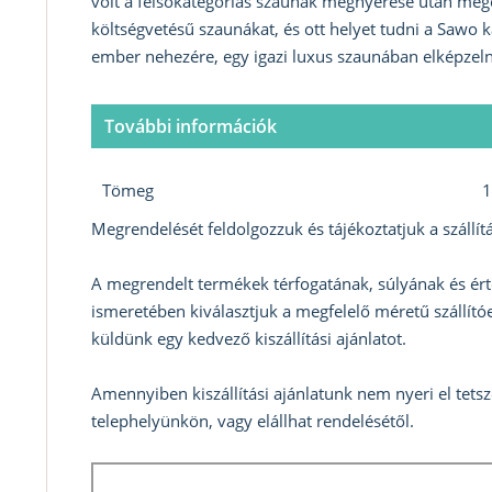
volt a felsőkategóriás szaunák megnyerése után meg
költségvetésű szaunákat, és ott helyet tudni a Sawo k
ember nehezére, egy igazi luxus szaunában elképzelni
További információk
Tömeg
1
Megrendelését feldolgozzuk és tájékoztatjuk a szállítá
A megrendelt termékek térfogatának, súlyának és ért
ismeretében kiválasztjuk a megfelelő méretű szállítóe
küldünk egy kedvező kiszállítási ajánlatot.
Amennyiben kiszállítási ajánlatunk nem nyeri el tets
telephelyünkön, vagy elállhat rendelésétől.