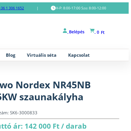
+36 1 306 1652
|
H-P: 8:00-17:00 Szo: 8:00-12:00
Belépés
0
Ft
Blog
Virtuális séta
Kapcsolat
wo Nordex NR45NB
5KW szaunakályha
szám:
SK6-3000833
ttó ár: 142 000 Ft / darab