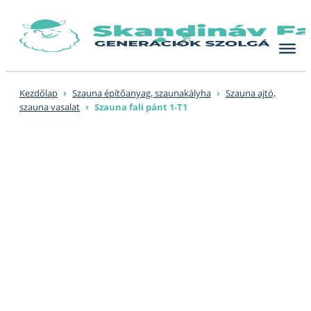
Skip
to
content
Kezdőlap
›
Szauna építőanyag, szaunakályha
›
Szauna ajtó,
szauna vasalat
›
Szauna fali pánt 1-T1