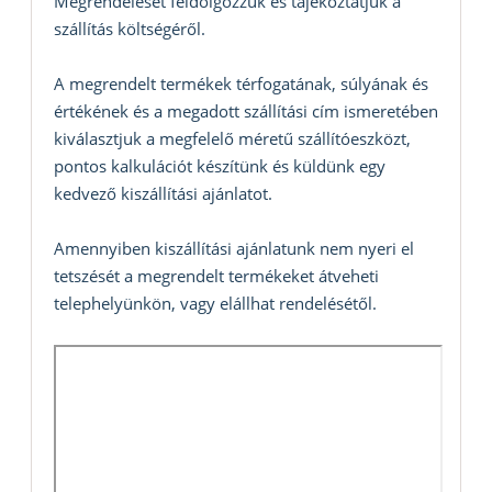
Megrendelését feldolgozzuk és tájékoztatjuk a
szállítás költségéről.
A megrendelt termékek térfogatának, súlyának és
értékének és a megadott szállítási cím ismeretében
kiválasztjuk a megfelelő méretű szállítóeszközt,
pontos kalkulációt készítünk és küldünk egy
kedvező kiszállítási ajánlatot.
Amennyiben kiszállítási ajánlatunk nem nyeri el
tetszését a megrendelt termékeket átveheti
telephelyünkön, vagy elállhat rendelésétől.