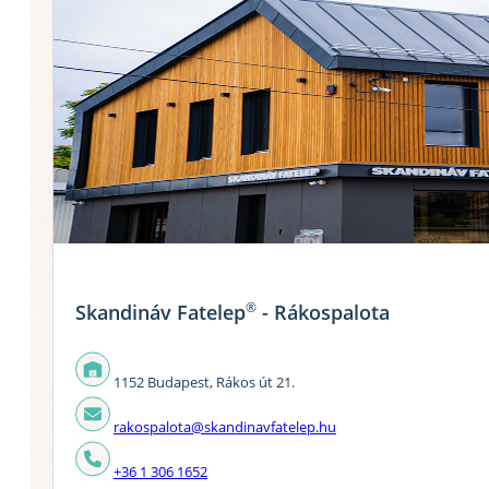
®
Skandináv Fatelep
- Rákospalota
1152 Budapest, Rákos út 21.
rakospalota@skandinavfatelep.hu
+36 1 306 1652