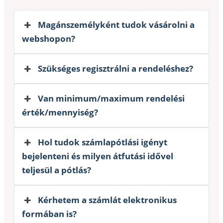
Magánszemélyként tudok vásárolni a
webshopon?
Szükséges regisztrálni a rendeléshez?
Van minimum/maximum rendelési
érték/mennyiség?
Hol tudok számlapótlási igényt
bejelenteni és milyen átfutási idővel
teljesül a pótlás?
Kérhetem a számlát elektronikus
formában is?