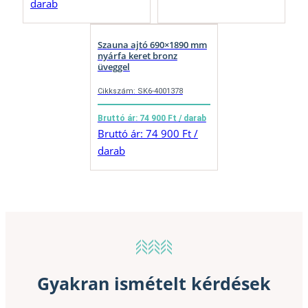
darab
Szauna ajtó 690×1890 mm
nyárfa keret bronz
üveggel
Cikkszám: SK6-4001378
Bruttó ár: 74 900 Ft / darab
Bruttó ár: 74 900 Ft /
darab
Gyakran ismételt kérdések