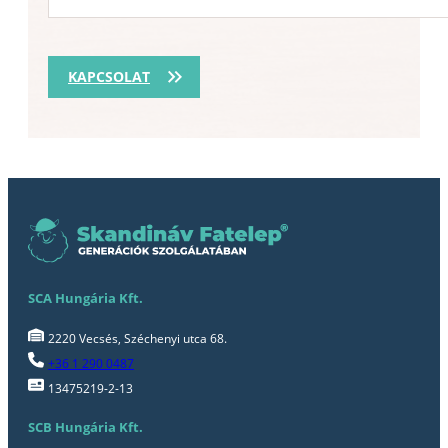
KAPCSOLAT
SCA Hungária Kft.
2220 Vecsés, Széchenyi utca 68.
+36 1 290 0487
13475219-2-13
SCB Hungária Kft.