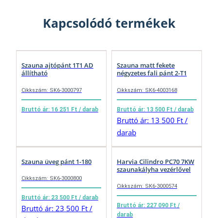
Kapcsolódó termékek
Szauna ajtópánt 1T1 AD
Szauna matt fekete
állítható
négyzetes fali pánt 2-T1
Cikkszám: SK6-3000797
Cikkszám: SK6-4003168
Bruttó ár: 16 251 Ft / darab
Bruttó ár: 13 500 Ft / darab
Bruttó ár: 13 500 Ft /
darab
Szauna üveg pánt 1-180
Harvia Cilindro PC70 7KW
szaunakályha vezérlővel
Cikkszám: SK6-3000800
Cikkszám: SK6-3000574
Bruttó ár: 23 500 Ft / darab
Bruttó ár: 227 090 Ft /
Bruttó ár: 23 500 Ft /
darab