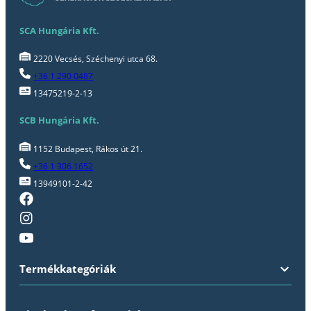
SCA Hungária Kft.
2220 Vecsés, Széchenyi utca 68.
+36 1 290 0487
13475219-2-13
SCB Hungária Kft.
1152 Budapest, Rákos út 21.
+36 1 306 1652
13949101-2-42
Termékkategóriák