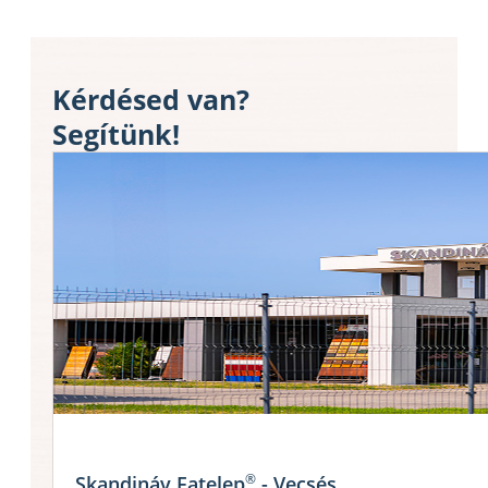
Kérdésed van?
Segítünk!
®
Skandináv Fatelep
- Vecsés