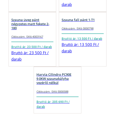
darab
Szauna üveg pánt
Szauna fali pánt 1-T1
négyzetes matt fekete 2-
180
Cikkszám: SK6-3000798
Cikkszám: SK6-4003167
Bruttó ár: 13 500 Ft / darab
Bruttó ár: 13 500 Ft /
Bruttó ár: 23 500 Ft / darab
darab
Bruttó ár: 23 500 Ft /
darab
Harvia Cilindro PC90E
9,0KW szaunakályha
vezérlő nélkül
Cikkszám: SK6-3000588
Bruttó ár: 205 690 Ft /
darab