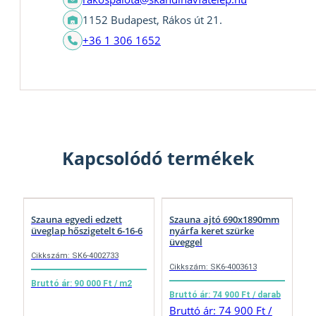
1152 Budapest, Rákos út 21.
+36 1 306 1652
Kapcsolódó termékek
Szauna egyedi edzett
Szauna ajtó 690x1890mm
üveglap hőszigetelt 6-16-6
nyárfa keret szürke
üveggel
Cikkszám: SK6-4002733
Cikkszám: SK6-4003613
Bruttó ár: 90 000 Ft / m2
Bruttó ár: 74 900 Ft / darab
Bruttó ár: 74 900 Ft /