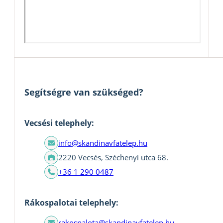
Segítségre van szükséged?
Vecsési telephely:
info@skandinavfatelep.hu
2220 Vecsés, Széchenyi utca 68.
+36 1 290 0487
Rákospalotai telephely:
rakospalota@skandinavfatelep.hu