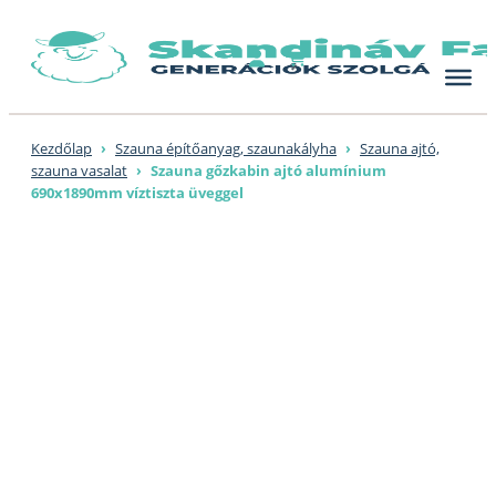
Skip
to
content
Kezdőlap
›
Szauna építőanyag, szaunakályha
›
Szauna ajtó,
szauna vasalat
›
Szauna gőzkabin ajtó alumínium
690x1890mm víztiszta üveggel