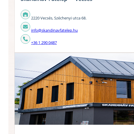
2220 Vecsés, Széchenyi utca 68.
info@skandinavfatelep.hu
+36 1 290 0487