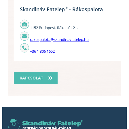
®
Skandináv Fatelep
- Rákospalota
1152 Budapest, Rákos út 21.
rakospalota@skandinavfatelep.hu
+36 1 306 1652
KAPCSOLAT