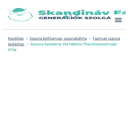
Skip
to
content
Kezdőlap
›
Szauna építőanyag, szaunakályha
›
Faanyag szauna
építéshez
›
Szauna lambéria 15x140mm Thermowood nyár
STS4