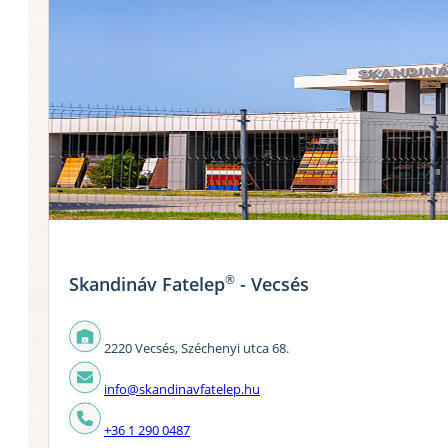
®
Skandináv Fatelep
- Vecsés
2220 Vecsés, Széchenyi utca 68.
info@skandinavfatelep.hu
+36 1 290 0487