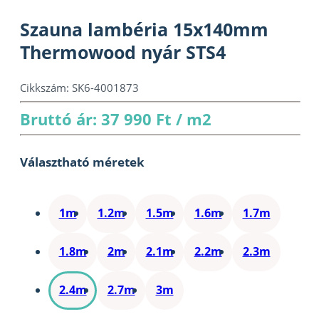
Szauna lambéria 15x140mm
Thermowood nyár STS4
Cikkszám:
SK6-4001873
Bruttó ár: 37 990 Ft / m2
Választható méretek
1m
1.2m
1.5m
1.6m
1.7m
1.8m
2m
2.1m
2.2m
2.3m
2.4m
2.7m
3m