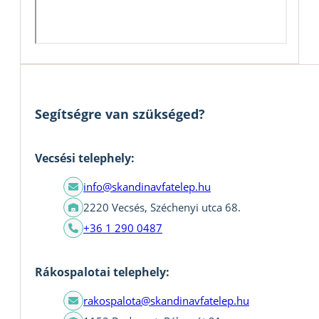
Segítségre van szükséged?
Vecsési telephely:
info@skandinavfatelep.hu
2220 Vecsés, Széchenyi utca 68.
+36 1 290 0487
Rákospalotai telephely:
rakospalota@skandinavfatelep.hu