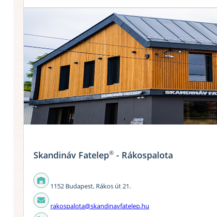
®
Skandináv Fatelep
- Rákospalota
1152 Budapest, Rákos út 21.
rakospalota@skandinavfatelep.hu