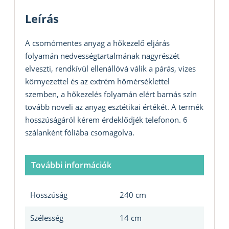
Leírás
A csomómentes anyag a hőkezelő eljárás
folyamán nedvességtartalmának nagyrészét
elveszti, rendkívül ellenállóvá válik a párás, vizes
környezettel és az extrém hőmérséklettel
szemben, a hőkezelés folyamán elért barnás szín
tovább növeli az anyag esztétikai értékét. A termék
hosszúságáról kérem érdeklődjék telefonon. 6
szálanként fóliába csomagolva.
További információk
Hosszúság
240 cm
Szélesség
14 cm