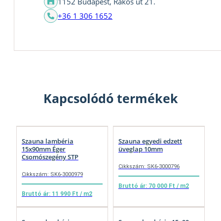
1152 Budapest, Rákos út 21.
+36 1 306 1652
Kapcsolódó termékek
Szauna lambéria
Szauna egyedi edzett
15x90mm Éger
üveglap 10mm
Csomószegény STP
Cikkszám: SK6-3000796
Cikkszám: SK6-3000979
Bruttó ár: 70 000 Ft / m2
Bruttó ár: 11 990 Ft / m2