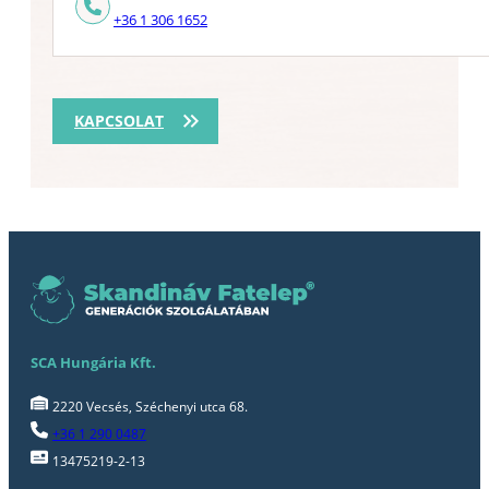
+36 1 306 1652
KAPCSOLAT
SCA Hungária Kft.
2220 Vecsés, Széchenyi utca 68.
+36 1 290 0487
13475219-2-13