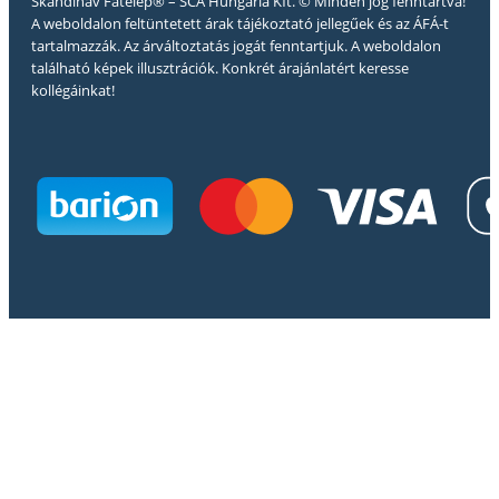
Skandináv Fatelep® – SCA Hungária Kft. © Minden jog fenntartva!
A weboldalon feltüntetett árak tájékoztató jellegűek és az ÁFÁ-t
tartalmazzák. Az árváltoztatás jogát fenntartjuk. A weboldalon
található képek illusztrációk. Konkrét árajánlatért keresse
kollégáinkat!