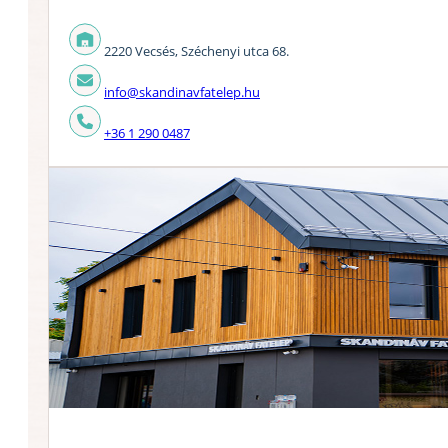
2220 Vecsés, Széchenyi utca 68.
info@skandinavfatelep.hu
+36 1 290 0487