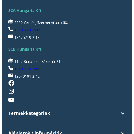
SCA Hungária Kft.
2220 Vecsés, Széchenyi utca 68.
+36 1 290 0487
13475219-2-13
SCB Hungária Kft.
1152 Budapest, Rákos út 21.
+36 1 306 1652
13949101-2-42
Termékkategóriák
Ajánlatok / Információk