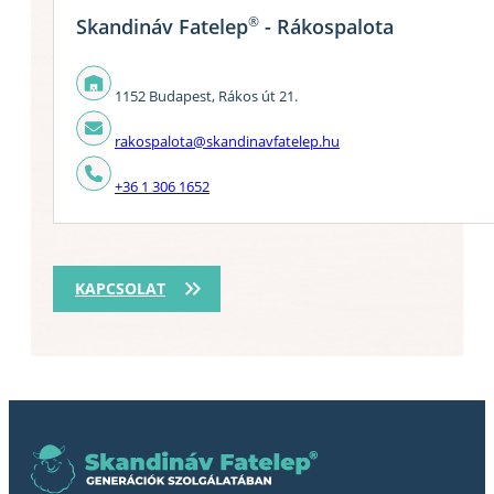
®
Skandináv Fatelep
- Rákospalota
1152 Budapest, Rákos út 21.
rakospalota@skandinavfatelep.hu
+36 1 306 1652
KAPCSOLAT