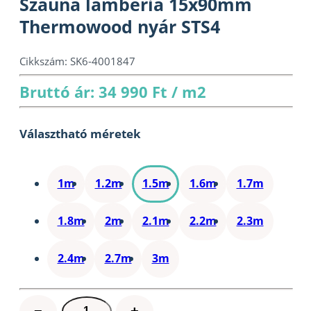
Szauna lambéria 15x90mm
Thermowood nyár STS4
Cikkszám:
SK6-4001847
Bruttó ár: 34 990 Ft / m2
Választható méretek
1m
1.2m
1.5m
1.6m
1.7m
1.8m
2m
2.1m
2.2m
2.3m
2.4m
2.7m
3m
Szauna