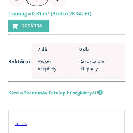
−
+
lambéria
15x90mm
2
Csomag = 0.81 m
(Bruttó 28 342 Ft)
Thermowood
KOSÁRBA
nyár
STS4
mennyiség
7 db
0 db
Raktáron
Vecsési
Rákospalotai
telephely
telephely
Kérd a Skandináv Fatelep hűségkártyát!
Leírás