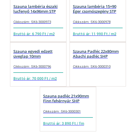
Szauna lambéria északi
Szauna lambéria 15×90
lucfenyő 14x96mm STP
Éger csomószegény STP
Cikkszám: SK6-3000973
Cikkszám: SK6-3000978
Bruttó ár: 6 790 Ft / m2
Bruttó ár: 11 990 Ft / m2
Szauna egyedi edzett
Szauna Padléc 22x80mm
üveglap 10mm
Abachi padléc SHP
Cikkszám: SK6-3000796
Cikkszám: SK6-3000310
Bruttó ár: 70 000 Ft / m2
Szauna padléc 21x90mm
Finn fehérnyár SHP
Cikkszám: SK6-3000301
Bruttó ár: 3 890 Ft / fm