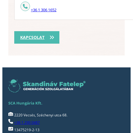
+36 1 306 1652
KAPCSOLAT
SCA Hungária Kft.
2220 Vecsés, Széchenyi utca 68.
+36 1 290 0487
13475219-2-13