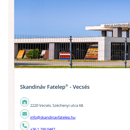
®
Skandináv Fatelep
- Vecsés
2220 Vecsés, Széchenyi utca 68.
info@skandinavfatelep.hu
+36 1 290 0487