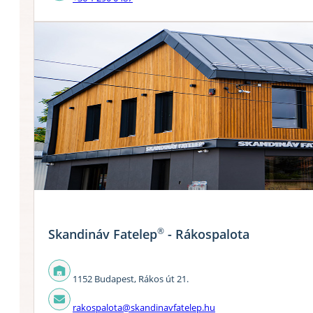
®
Skandináv Fatelep
- Rákospalota
1152 Budapest, Rákos út 21.
rakospalota@skandinavfatelep.hu