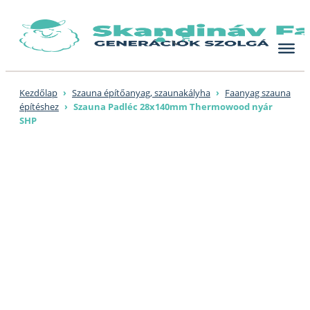
Skip
to
content
Kezdőlap
›
Szauna építőanyag, szaunakályha
›
Faanyag szauna
építéshez
›
Szauna Padléc 28x140mm Thermowood nyár
SHP