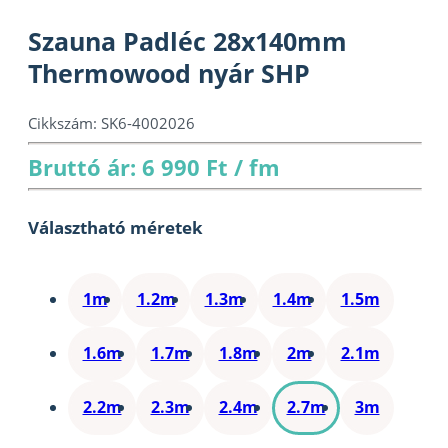
Szauna Padléc 28x140mm
Thermowood nyár SHP
Cikkszám:
SK6-4002026
Bruttó ár: 6 990 Ft / fm
Választható méretek
1m
1.2m
1.3m
1.4m
1.5m
1.6m
1.7m
1.8m
2m
2.1m
2.2m
2.3m
2.4m
2.7m
3m