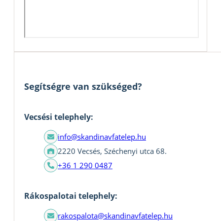
Segítségre van szükséged?
Vecsési telephely:
info@skandinavfatelep.hu
2220 Vecsés, Széchenyi utca 68.
+36 1 290 0487
Rákospalotai telephely:
rakospalota@skandinavfatelep.hu