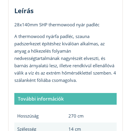
Leírás
28x140mm SHP thermowood nyár padléc
A thermowood nyárfa padléc, szauna
padszerkezet építéshez kiválóan alkalmas, az
anyag a hőkezelés folyamán
nedvességtartalmának nagyrészét elveszti, és
barnás árnyalatú lesz, illetve rendkívül ellenállóvá
válik a víz és az extrém hőmérséklettel szemben. 4
szálanként fóliába csomagolva.
További információk
Hosszúság
270 cm
Szélesség
14 cm