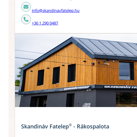
info@skandinavfatelep.hu
+36 1 290 0487
®
Skandináv Fatelep
- Rákospalota