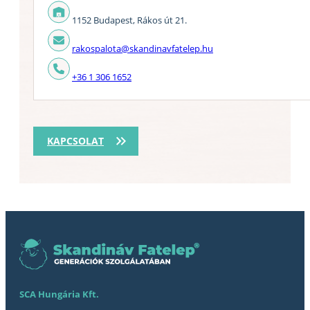
1152 Budapest, Rákos út 21.
rakospalota@skandinavfatelep.hu
+36 1 306 1652
KAPCSOLAT
SCA Hungária Kft.