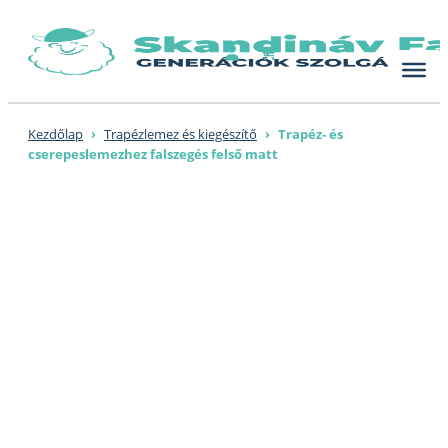
Skip
to
content
Kezdőlap
›
Trapézlemez és kiegészítő
›
Trapéz- és
cserepeslemezhez falszegés felső matt