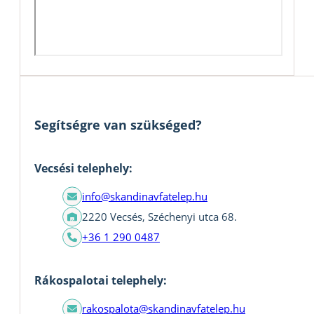
Segítségre van szükséged?
Vecsési telephely:
info@skandinavfatelep.hu
2220 Vecsés, Széchenyi utca 68.
+36 1 290 0487
Rákospalotai telephely:
rakospalota@skandinavfatelep.hu