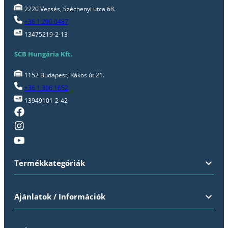
2220 Vecsés, Széchenyi utca 68.
+36 1 290 0487
13475219-2-13
SCB Hungária Kft.
1152 Budapest, Rákos út 21.
+36 1 306 1652
13949101-2-42
Termékkategóriák
Ajánlatok / Információk